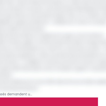
 à leur mise en liberté provisoire, en raison des soucis 
ion provisoire à la prison centrale de New Bell depuis le 
orte que dans le cas de dame Soppo Priso, son conseil a r
laidoirie, arguant qu’elle est « malade d'un cancer en phas
és en dehors de la prison.
ards d’économies sur le gasoil et le super au 2e trimestre
hile Fonhoue, agent commercial de Petroleum Energy Gas
 de sa contamination au Covid-19, contracté en prison. «
 après sa guérison, il devra prendre des précautions en 
re la prison », a indiqué l’un de ses avocats lors de son ar
 Dg de Gulfin demande à avoir le dossier auquel il n’a jama
rnement.
 de la défense le 9 mars 2021, date de la prochaine audie
 à la pompe de Mocoh
Affaire Gulfin : les accusés demandent une mise en liberté provisoire pour des raisons de santé