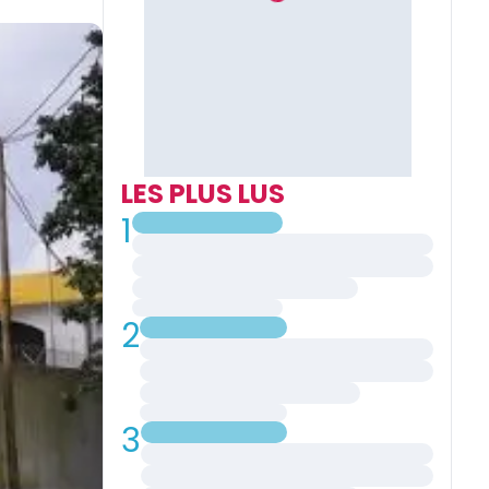
LES PLUS LUS
1
2
3