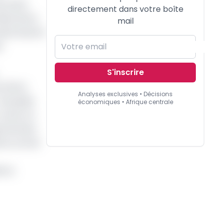
de santé
directement dans votre boîte
9 décembre
mail
elevé devant
e
S'inscrire
 (PEG),
Analyses exclusives • Décisions
 Pamphile
économiques • Afrique centrale
vivant en
gumentaire
is eu accès
nce.