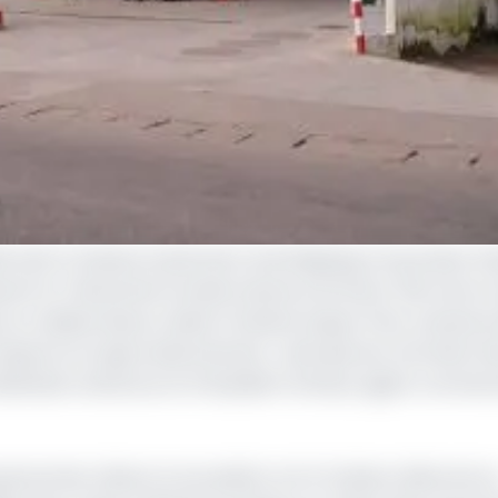
été Gulf of Guinea Investment and Shipping Corporation (Gu
vant le Tribunal de Grande Instance du Wouri. Elle met e
s ex collaborateurs, Marie Christine Soppo Priso, ancienne
ransports et approvisionnement ; ainsi que les nommés Pa
é Générale Cameroun et Pamphile Fonhoue, agent commerc
 personnes mises en accusation ont à l’unisson dénoncé u