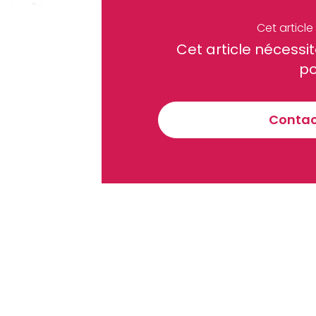
Partager
Cet articl
Cet article néces
Recevez notre briefing économiq
po
Contact
En vous inscrivant à la newsletter, vous acceptez de 