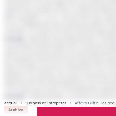
acharnement, non sans exiger de la cour qu’elle procède
résultant pour la plupart de leurs conditions de détent
2020. Le quotidien « Le Jour » du mercredi 3 mars rapp
la cour la déliquescence de sa santé pour justifier sa p
terminale », et a besoin d’un suivi et des soins appropri
Lire aussi
:
Importation de produits pétroliers : 25 milli
Il est de Marie Christine Soppo Priso, comme de Pamp
absent au procès parce que mis en quarantaine du fait
est malade de covid-19 et est mis en quarantaine. Même
dehors du milieu carcéral ou il a été infecté, c'est-à-di
publié par nos confrères. Pour sa part, l’avocat de l’ex
depuis la fin de l’information judiciaire et crie à l’acha
La cour devra se prononcer sur les différentes requêtes
Lire aussi
:
Produits pétroliers : le Cameroun carbure
Accueil
Business et Entreprises
Archive