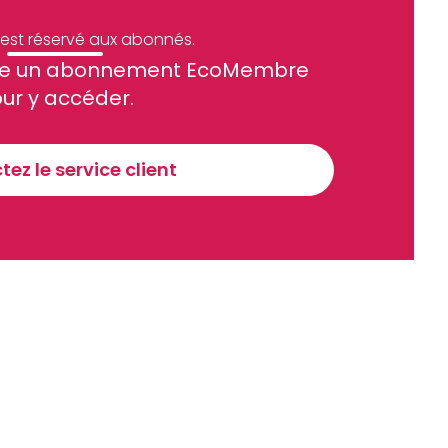
e est réservé aux abonnés.
site un abonnement EcoMembre
ue et financier tous les jours avant 10 heures.
ur y accéder.
Sinscrire a la newsletter
ez le service client
recevoir nos communications. Vous pouvez vous désabonner à tout moment