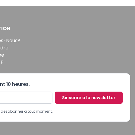
TION
s-Nous?
ndre
pe
DP
nt 10 heures.
Sinscrire a la newsletter
us désabonner à tout moment.