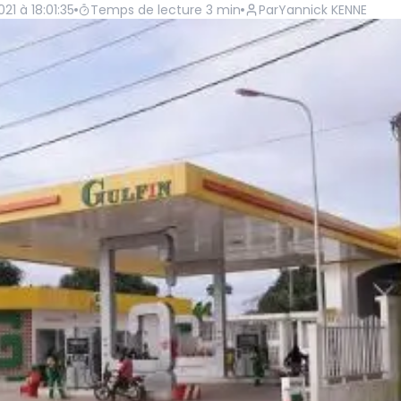
21 à 18:01:35
Temps de lecture
3
min
Par
Yannick KENNE