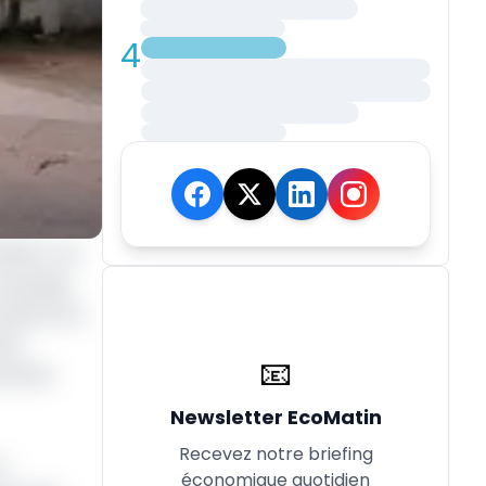
4
lfin), ont
n exergue
 directrice
ola
📧
ial de
Newsletter EcoMatin
Recevez notre briefing
n
économique quotidien