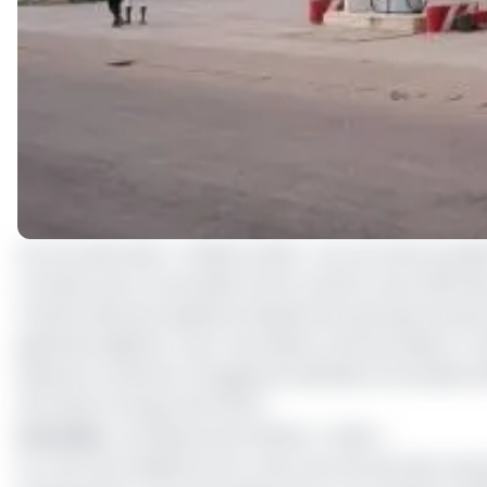
Les accusés dans « l’affaire Gulfin », du nom de la soci
comparu pour la première fois le mardi 2 mars 2021 de
l’ancien directeur général, Dieudonné Iyodi, deux de se
générale adjointe, Jean Yves Nlend, chef de Division T
Moukouri, ancienne chargée de clientèle à la Sociét
Petroleum Energy Gas (PEG).
Lire aussi
:
Les dessous de l’affaire « Gulfin »
Au cours de l’audience du 2 mars, les avocats des cinq