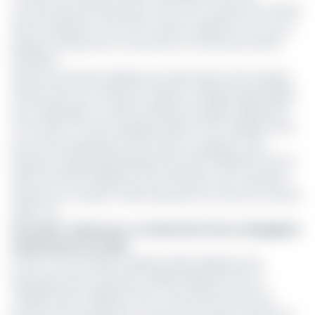
camerounais de l’assurance. Avec 29 % de part de marché
dans le segment vie et 13,5 % dans le segment non-vie, le
groupe surclasse ses concurrents en termes de chiffre
d’affaires.
Selon les données publiées par l’Association des Sociétés
d’Assurances du Cameroun (ASAC), la filiale SanlamAllianz
Vie a engrangé un chiffre d’affaires de 28,62 milliards de
FCFA, dans un marché global évalué à 97,13 milliards FCFA
pour les dix opérateurs actifs dans ce segment. Elle
devance Prudential Beneficial Life (24,01 milliards FCFA) et
SUNU Vie (10,49 milliards FCFA), affichant une croissance
robuste et occupant à elle seule près d’un tiers du marché
(29,47 %).
Lire aussi :
Cameroun : le classement des compagnies
d’assurances en 2024
En Non-vie, la société a généré 25,29 milliards FCFA,
devançant AXA Cameroun (23,65 milliards FCFA) et
CHANAS (21,04 milliards FCFA). Cette performance lui
permet de se positionner comme le nouveau numéro un,