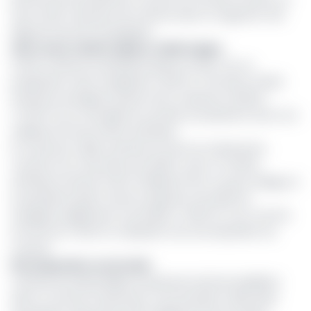
avec 13,46 % de parts de marché, dans un segment très
disputé entre 16 compagnies.
AXA recule, Zénith explose, SAAR stagne
Si AXA conserve la deuxième place en Non-vie, sa
progression reste marginale (+2,36 %). À l’inverse, Zénith
Insurance enregistre la plus forte croissance relative
(+73,67 %) et consolide sa montée en puissance avec 14,4
milliards FCFA de chiffre d’affaires.
En revanche, SAAR, autrefois en haut du classement,
connaît une contraction de 2,98 %, avec un chiffre
d’affaires ramené à 20,72 milliards FCFA, ce qui la relègue à
la quatrième place. Dans le segment Vie, NSIA Vie
enregistre également une baisse (-10,53 %), tout comme
ACTIVA Vie (-8,22 %), traduisant une recomposition du
marché.
Recomposition sectorielle
L’arrivée de SanlamAllianz bouleverse ainsi les équilibres
dans un secteur hautement concurrentiel. À elle seule,