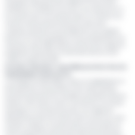
l’entreprise capte plus de 52 milliards FCFA de chiffre
d’affaires en combinant Vie et Non-vie, soit plus de 27 %
du marché total. Ceci intervient dans un contexte où le
marché camerounais de l’assurance, bien qu’en
croissance, demeure encore largement sous-exploité.
Estimé à 0,7% de la population, le taux de pénétration de
l’assurance reste faible, laissant entrevoir des marges de
progression importantes, en particulier dans les zones
rurales et auprès des PME.
Lire aussi :
Assurance : Laya Sidibe prend les rênes de
SanlamAllianz Cameroun vie
La stratégie de SanlamAllianz, axée sur la digitalisation, la
bancassurance et les produits à forte valeur ajoutée,
pourrait lui permettre de consolider ses positions dans les
années à venir. Reste à savoir comment les concurrents
historiques, à commencer par AXA, vont réagir pour
défendre leurs parts de marché. Dans tous les cas, cette
évolution marque un tournant dans la structuration du
secteur assurantiel camerounais, désormais animé par