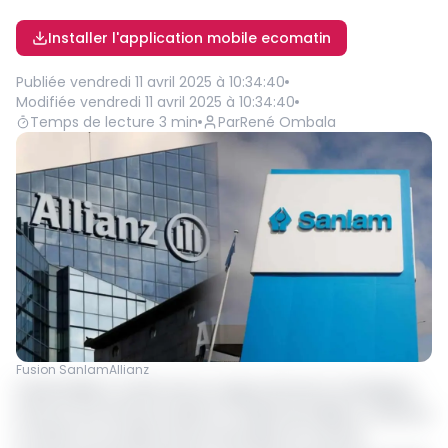
Installer l'application mobile ecomatin
Publiée
vendredi 11 avril 2025 à 10:34:40
Modifiée
vendredi 11 avril 2025 à 10:34:40
Temps de lecture
3
min
Par
René Ombala
Fusion SanlamAllianz
SanlamAllianz, entité née du rapprochement stratégique
entre le sud-africain Sanlam et l’allemand Allianz, confirme
en 2024 sa nouvelle stature de leader du marché