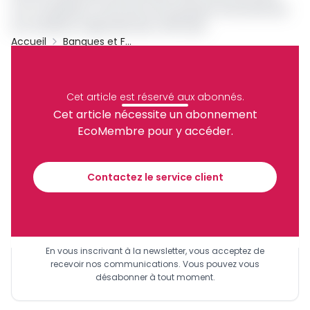
une compétition renforcée entre groupes internationaux
aux ambitions régionales bien affirmées.
Accueil
Banques et Finance
Cameroun
Assurance
SanlamAllianz
Archive
Partager
Cet article est réservé aux abonnés.
Cet article nécessite un abonnement
EcoMembre pour y accéder.
Recevez notre briefing économique et
financier tous les jours avant 10 heures.
Contactez le service client
Sinscrire a la newsletter
En vous inscrivant à la newsletter, vous acceptez de
recevoir nos communications. Vous pouvez vous
désabonner à tout moment.