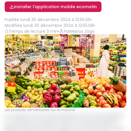
Installer l'application mobile ecomatin
Publiée
lundi 30 décembre 2024 à 12:55:05
Modifiée
lundi 30 décembre 2024 à 12:55:08
Temps de lecture
3
min
Par
Marius Zogo
Les produits alimentaires sur le marché
En moyenne sur les douze derniers mois, le taux d'inflation
au Cameroun est ressorti à 4,6% en novembre 2024 en
légère hausse de 0,1% par rapport au mois d’octobre. Selon