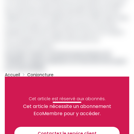
un contexte où, le gouvernement qui projette une baisse
des subventions des produits pétroliers passant de 263
milliards de Fcfa à 15 milliards de Fcfa en 2025, rejette l’idée
d’une éventuelle nouvelle hausse des prix à la pompe,
laquelle entraînerait l’augmentation des prix du transport
par conséquent, les produits alimentaires qui
entretiennent l’inflation.
Lire aussi :
Cemac : du fait de la persistance de
l’inflation, la Beac maintient ses taux directeurs pour
la 7e fois d’affilée
Accueil
Conjoncture
Cameroun
INS
Inflation
Archive
Partager
Cet article est réservé aux abonnés.
Cet article nécessite un abonnement
EcoMembre pour y accéder.
Recevez notre briefing économique et
financier tous les jours avant 10 heures.
Contactez le service client