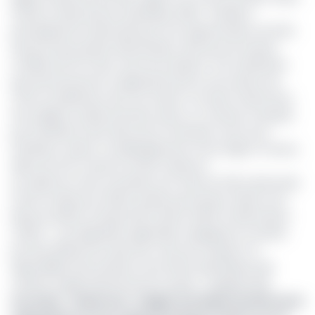
l’Institut national de la statistique (INS) , l’inflation
principalement alimentée par une augmentation de 5,6%
des prix des produits alimentaires, ainsi qu'une hausse
notable de 12,7% des coûts de transport. Si le statisticien
gouvernemental ne s'appesantit pas sur les raisons de
cette accélération de la vie chère, il convient néanmoins
de souligner qu’elle intervient dans un contexte marquée
par l'ambiance des fêtes de fin d’années où les taux
d'inflation varient considérablement d’une région à l’autre,
allant de 3,1% à Garoua à 6,9% à Maroua.
Les villes les moins touchées sont Garoua (3,1%), Bamenda
(3,4%) et Bertoua (3,6%) tandis que les plus chères sont
Maroua (6,9%), Douala (5,1%), Buea (4,8%) et Bafoussam
(4,8%). « Ces disparités régionales s’expliquent en partie
par des différences dans les coûts de transport, la
disponibilité des produits et les effets spécifiques des
chaînes d’approvisionnement locales », explique l’INS.
Lire aussi :
Cameroun : malgré une baisse de 94% de la