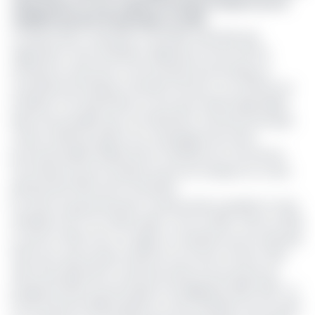
subvention en vue, le gouvernement rassure sur la
stabilité des prix à la pompe en 2025
A l’observation, aussi bien à l’échelle nationale que
régionale, le taux d'inflation dépasse la norme de 3%
instituée au sein de la communauté économique et
monétaire de l’Afrique centrale (Cemac). Les chiffres sur
l’inflation à fin décembre ne sont pas rendus disponibles.
Mais il est possible que cet indicateur macroéconomique
censé s'atténuer grâce aux campagnes de vente
promotionnelles initiées par le ministère du Commerce,
soit influencé par la hausse du prix du transport en cette
période des fêtes de fin d’années.
Du reste, le gouvernement camerounais a projeté un taux
d’inflation de 7% en 2024 après 7,4% en 2023 ; 6,3% en 2022
et 2,3% en 2021. Sous ce rapport, il faudrait encore attendre
2027 pour que le pays revienne à la norme Cemac (3%)
selon les projections contenues dans le Document de
programmation économique et budgétaire 2025-2027. La
loi de finances 2025 projette un taux d’inflation de 4% dans