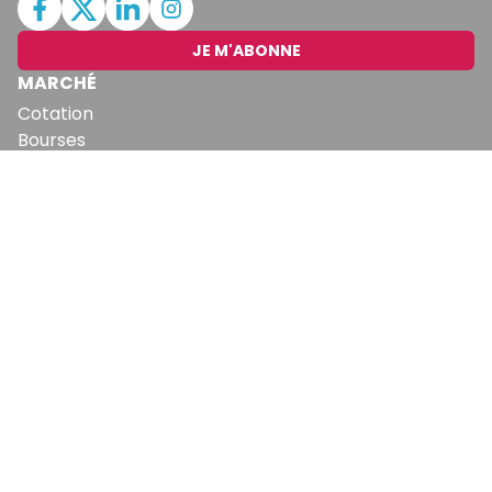
JE M'ABONNE
MARCHÉ
Cotation
Bourses
Fonds
Matières Premières
Convertisseur
ABONNEMENTS
Mon Compte
Mes Abonnements
Newsletters
Articles Achetés
SERVICES
Conditions Générales
Politique De Confidentialité
Politique En Matière De Cookies
Contact & Suggestions