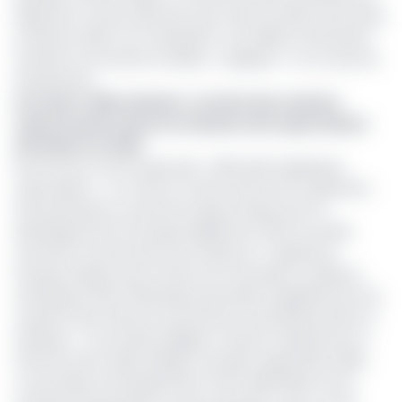
largement moins important que celui d’octobre (à récolter
en janvier, Ndlr). Par conséquent, une faible fructification
entraîne une récolte en baisse », explique-t-on au sein de
l’Assobacam.
Lire aussi :
Filière banane : la chute des volumes
camerounais freine la croissance des exportations
africaines en 2025
Plus encore, il est évoqué des « difficultés logistiques
saisonnières ». Ce motif, le Cirad (Centre de coopération
internationale en recherche agronomique pour le
développement) l’évoquait également dans son bilan
annuel du marché des fruits tropicaux. L’organisme
français indique qu’en février, les mauvaises conditions
climatiques dans l'Atlantique perturbent régulièrement les
rotations des navires en provenance d'Amérique latine et
d'Afrique. « Ces retards obligent certains transporteurs à
effectuer des “blank sailings” (escales supprimées, Ndlr),
ce qui réduit mécaniquement l'offre disponible sur les