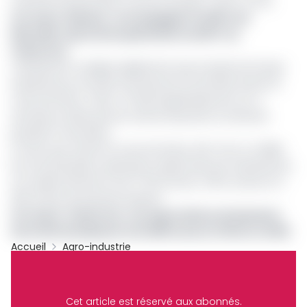
marchés d'importation comme l'Europe », peut-on lire.
Lire aussi :
Banane : la Compagnie fruitière de
Marseille reprend les plantations de BP L au
Cameroun
L’Assobacam souligne également que la durée de temps
impartie pour écouler la production est limitée durant le
mois de février. Celui-ci s’étend généralement sur 4
semaines tandis que les ventes de janvier se tiennent
pendant 5 semaines.
À noter que, durant le mois de février, PHP, CDC et CDBM,
les trois principaux opérateurs répertoriés par l’Assobacam,
ont respectivement sorti 17 312 tonnes, 3 234 tonnes et 2
392 tonnes de bananes dessert.
Lire aussi :
Cameroun : les exportations de bananes
de la CDC bondissent à 42 286 tonnes (+34%) en 2025
Accueil
Agro-industrie
Cameroun
Exportations
Bananes
Partager
Cet article est réservé aux abonnés.