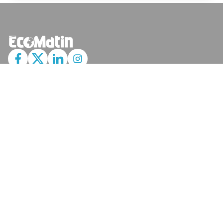
JE M'ABONNE
MARCHÉ
Cotation
Bourses
Fonds
Matières Premières
Convertisseur
ABONNEMENTS
Mon Compte
Mes Abonnements
Newsletters
Articles Achetés