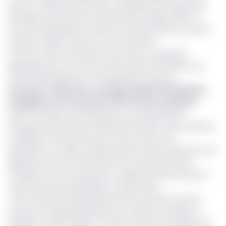
plus tôt. D’après les données compilées par l’Association
bananière du Cameroun (Assobacam) depuis 2010, ce
recul des expéditions constitue un phénomène récurrent
observé chaque année au mois de février.
En effet, cette contraction des ventes correspond
généralement à la fin de la haute saison bananière, qui
s’étend habituellement de septembre à janvier.
Lire aussi :
Cameroun : les exportations de bananes
atteignent un record de 27 674 tonnes en janvier
Selon les experts de l’Assobacam, qui regroupe les
principaux producteurs industriels du pays, cette évolution
s’explique notamment par le cycle continu des
plantations. En 2026, le ralentissement de la production est
également lié à une diminution du nombre de fleurs
femelles, dont la maturation conditionne directement le
volume de fruits disponibles à l’exportation.
« Dès la floraison des plantations de novembre, dont la
récolte est faite généralement en février, la tendance
baissière s’affiche déjà. Le nombre de fleurs produites est