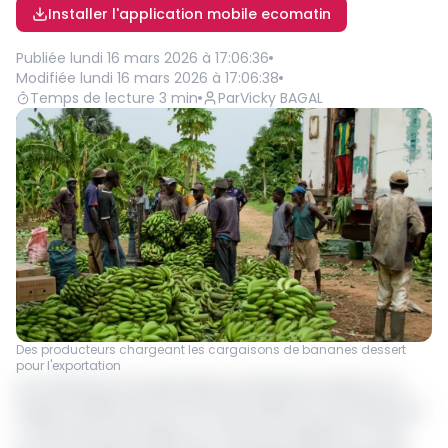
Installer l'application mobile ecomatin
Publiée
lundi 16 mars 2026 à 17:06:36
Modifiée
lundi 16 mars 2026 à 17:06:38
Temps de lecture
3
min
Par
Vicky BAGAL
Des producteurs chargeant les cargaisons de bananes dessert
pour l'exportation
Au Cameroun, les exportations de bananes dessert ont
atteint 22 938 tonnes à fin février 2026, soit une baisse de
4 736 tonnes par rapport au volume enregistré un mois