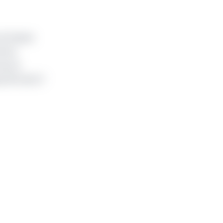
e fausse
homme
es six
ctifs de 6,7
.