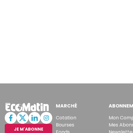
MARCHÉ
ABONNEM
Cotation
Mon Com
Bourses
Mes Abon
JE M'ABONNE
Fonds
Newslette