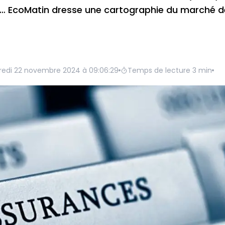
ie… EcoMatin dresse une cartographie du marché d
redi 22 novembre 2024 à 09:06:29
Temps de lecture
3
min