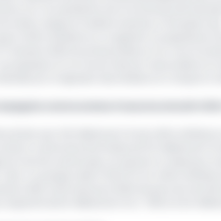
ance non-vie représente une forme de sécurité financiè
ntre divers risques et incidents imprévus, à l'exception de
 que le chiffre d’affaires sur ce segment a progressé de 4,
er
1
semestre 2023, les primes émises en non-vie ont bondi
la progression en non vie est tirée par l’automobile et la m
atténuée par la régression des émissions en transports m
 compagnies camerounaises d’assurance bondit à 253,
de liste avec 13,9 milliards de Fcfa de chiffre d'affaires 
umule un volume de prime émises de 13,3 milliards de Fc
 du marché camerounais, cet assureur et réassureur enr
elui-ci a presque triplé (+134,57%) son chiffre d'affaires 
estre 2023. SAAR Assurance (11,18% de parts de marché)
 respectifs de 8,5 milliards de Fcfa (-7,90%) et 8,3 milliar