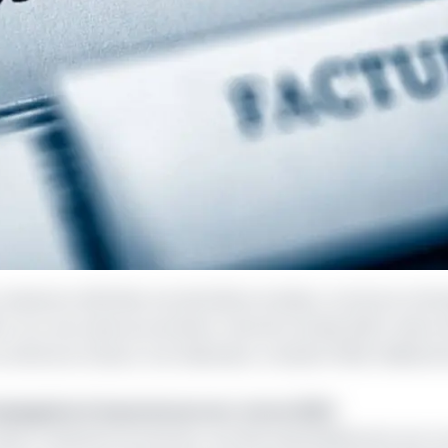
roissance affichée ces dernières années, comme en tém
6 % au cours des six premiers mois de l’année 2024. Selon
 Cameroun (Asac), cet indicateur a atteint 155,8 milliards 
ompagnies d’assurances non-vie en 2023
se croissante du secteur, portée essentiellement par s