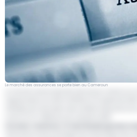
Le marché des assurances se porte bien au Cameroun
Le marché camerounais des assurances conserve sa c
l'augmentation du chiffre d'affaires (CA) global de 5,6
officielles de l’Association des sociétés d’assurance du
contre 147,47 milliards au 1er semestre 2023.
Lire aussi :
Cameroun : le Top 5 des plus grosses c
Cette performance témoigne de la dynamique sans ces