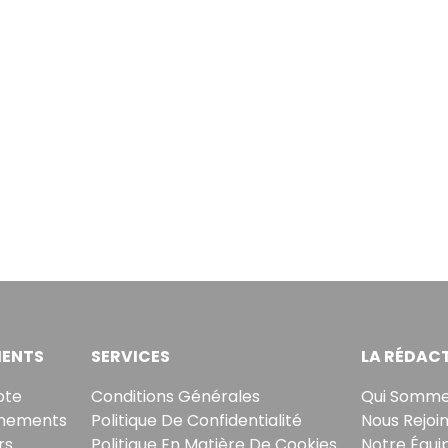
ENTS
SERVICES
LA RÉDAC
pte
Conditions Générales
Qui Somme
nements
Politique De Confidentialité
Nous Rejoi
rs
Politique En Matière De Cookies
Notre Équi