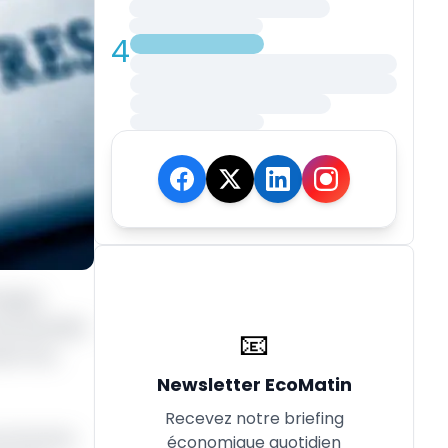
4
oigne
 les données
📧
de Fcfa,
Newsletter EcoMatin
Recevez notre briefing
a branche
économique quotidien