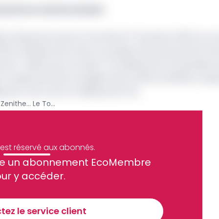
assurance camerounaises
er
es d’assurance qui ont terminé le 1
semestre 2024 sur un
 chiffre d'affaires de Activa, la société d’Assurances de l’
de -33,32% pour se situer 7,9 milliards de Fcfa pendant l
nt respectivement enregistré des chiffres d'affaires respe
iards et 4,8 contre 5 milliards de Fcfa.
Cameroun : Axa, Chanas, Zenithe… Le Top 5 des meilleures compagnies d’assurances non-vie à fin juin 2024
e est réservé aux abonnés.
site un abonnement EcoMembre
ue et financier tous les jours avant 10 heures.
ur y accéder.
Sinscrire a la newsletter
ez le service client
recevoir nos communications. Vous pouvez vous désabonner à tout moment