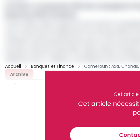
Lire aussi :
Le classement 2021 des compagnies d’
Baisse du chiffre d'affaires
Activa, Allianz, Nsia, Prubgi sont entre autres compagni
note. Venant de 11,9 milliards de Fcfa à fin juin 2023, le
d’affaires camerounais Richard Lowe a connu une baisse 
premiers mois de l’année 2024. Allianz, Nsia et Prubgi o
milliards contre 7 milliards ; 4,9 milliards contre 5,3 mill
Accueil
Banques et Finance
Archive
Partager
Cet articl
Cet article néces
Recevez notre briefing économiq
po
Contact
En vous inscrivant à la newsletter, vous acceptez de 