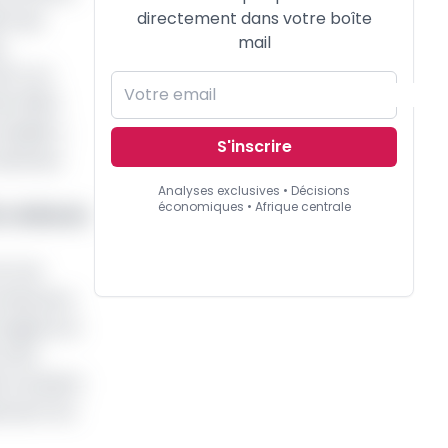
directement dans votre boîte
re qui
mail
s
52 % en
 à 108,2
aladie »,
S'inscrire
aritimes
Analyses exclusives • Décisions
économiques • Afrique centrale
1 milliards
et une
fa devance
egistre la
à 9,5
 et Sanlam
ds de Fcfa