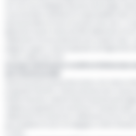
non-vie. Encore désignée assurance dommages, l’assur
couvre les biens matériels et la responsabilité civile co
assurances liées à la vie et à la santé. Ainsi, note-t-on
glissement annuel. Venant de 103,6 milliards de Fcfa au 
milliards de Fcfa une année plus tard. D’après l’Asac, « 
indique le rapport. Cette progression est légèrement 
(-304,4 millions de Fcfa).
Lire aussi :
Performance : le chiffre d’affaires des
de F (+10,12%) en 2022
Suivant les performances des acteurs, AXA reste en tête 
progression de 6,54%. Chanas Assurance Non-vie qui c
Zenithe Insurance. Opérant dans la branche dommages
er
meilleure progression du marché au 1
semestre 2024. C
er
milliards de Fcfa venant de 4 milliards de Fcfa au 1
sem
qui complètent le top 5 ont dégagé un chiffre d’affaires
(+7,21%).