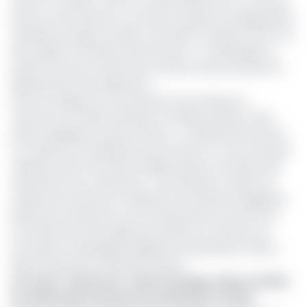
(soit 1,5 % du PIB), contre une cible initiale de 0,4 % inscrite
dans la loi de finances. Ce niveau marque une dégradation
notable par rapport à 2023, où le déficit s’élevait à 0,6 % du
PIB. D’après le ministère des Finances, « ce dérapage se
justifie tant par le retrait des recettes internes que par le
dépassement des dépenses ».
Dans son Rapport sur la situation économique du
Cameroun en 2025, la Banque mondiale attribue cette
dérive budgétaire à deux facteurs : la faible performance
en matière de mobilisation des recettes, et une mauvaise
utilisation des économies réalisées grâce à la baisse des
subventions aux carburants. « Des résultats moyens en
matière de recettes et l'utilisation de l’espace budgétaire
libéré par la réduction de ces subventions au profit d’un
accroissement des dépenses de biens et services ont
provoqué un dérapage budgétaire substantiel en 2024 »,
alerte l’institution de Bretton Woods.
Lire aussi : Cameroun : l’Etat envisage réduire de 56%,
les subventions des prix du carburant en 2024