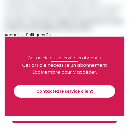
compenser l’impact sur les populations les plus
vulnérables. Ce rééquilibrage budgétaire peine toutefois à
se traduire dans les politiques publiques camerounaises.
Lire aussi :
Carburants : Malgré le réajustement, le FMI
prédit l’insoutenabilité des subventions
Accueil
Politiques Publiques
Banque Mondiale
Subvention Des Prix À La Pompe
Archive
Cet article est réservé aux abonnés.
Partager
Cet article nécessite un abonnement
EcoMembre pour y accéder.
Recevez notre briefing économique et
financier tous les jours avant 10 heures.
Contactez le service client
Sinscrire a la newsletter