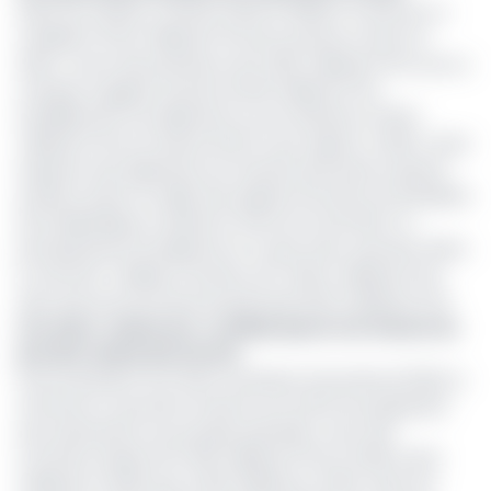
Selon les chiffres contenus dans le DPEB, le Cameroun a
mobilisé 5 075,2 milliards FCFA de recettes et dons en
2024, contre des prévisions de 5 235,1 milliards FCFA, soit un
manque à gagner de près de 160 milliards FCFA.
Parallèlement, les dépenses se sont élevées à 5 513,7
milliards FCFA en hausse de 8,2 % par rapport à 2023. Cette
explosion des dépenses est d’autant plus préoccupante
qu’elle survient en dépit des appels récurrents du président
de la République à réduire le train de vie de l’État. Le
principal poste de dépense en cause reste celui des "biens
et services", réalisés à hauteur de 1 349,4 milliards FCFA,
alors que la loi de finances prévoyait 914,9 milliards FCFA.
Lire aussi :
Cameroun : Le FMI propose une hausse du
prix des carburants de 21%
Sous la pression du Fonds monétaire international (FMI), le
Cameroun a pourtant entamé une réforme progressive
des subventions aux produits pétroliers, avec des
montants réduits de 1 000 milliards FCFA en 2022 à 640
milliards en 2023, puis à 263 milliards en 2024, selon les