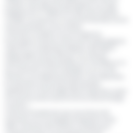
autorités. Cette trajectoire devait générer une marge
budgétaire de 377 milliards FCFA. Mais, selon la Banque
mondiale, ces ressources n'ont pas été réorientées vers les
secteurs prioritaires comme attendu.
Le FMI, dans sa troisième revue du Programme
économique et financier soutenu par la Facilité élargie de
crédit (FEC) et le Mécanisme élargi de crédit (MEDC),
indiquait déjà en janvier 2023 que « les coûteuses
subventions aux produits pétroliers sont mal ciblées en ce
qui concerne les couches vulnérables, et ont un effet
d’éviction sur les dépenses prioritaires. À titre d’illustration,
les subventions aux prix des produits pétroliers
représentent six fois le budget alloué à l’agriculture, quatre
fois celui de la santé et plus de trois fois celui de l’énergie
et de l’eau. »
Le FMI recommandait alors que toute réforme des
subventions soit accompagnée de dispositifs sociaux
ciblés, notamment des transferts monétaires pour