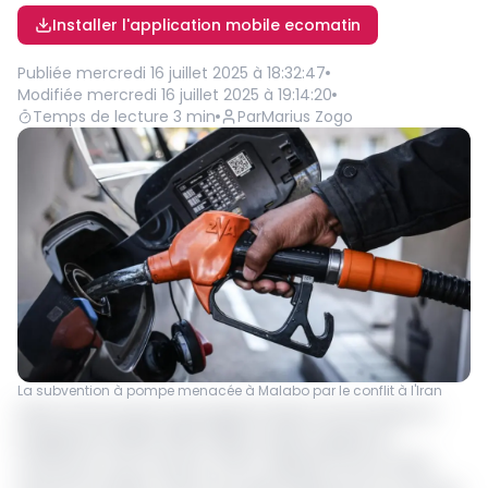
Installer l'application mobile ecomatin
Publiée
mercredi 16 juillet 2025 à 18:32:47
Modifiée
mercredi 16 juillet 2025 à 19:14:20
Temps de lecture
3
min
Par
Marius Zogo
La subvention à pompe menacée à Malabo par le conflit à l'Iran
Selon le Document de programmation économique et
budgétaire (DPEB) 2026-2028, le déficit global du
Cameroun s’est creusé à 478,7 milliards FCFA en 2024