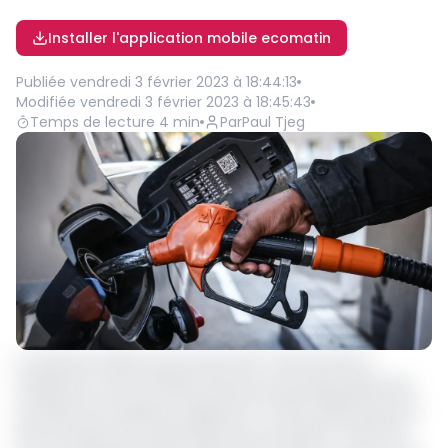
Installer l'application mobile ecomatin
Publiée
vendredi 3 février 2023 à 18:44:13
Modifiée
vendredi 3 février 2023 à 18:45:43
Temps de lecture
4
min
Par
Paul Tjeg
Le 31 janvier 2023, le gouvernement camerounais a
finalement acté la hausse des prix à la pompe après des
er
semaines de suspense. Depuis le 1
février 2023, le prix du
litre de super qui coûtait 630 FCFA est passé à 730 FCFA,