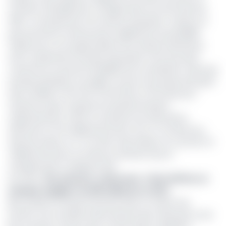
montant officiellement consigné dans la loi de finances
2023. «
Contrairement à la mesure proposée ci-dessus, le
gouvernement camerounais a également la possibilité
d’opter pour une augmentation de moindre importance.
Soit un ajustement haussier équivalent à 21% qui serait
conforme au seuil de rentabilité de la contribution nette des
produits pétroliers au budget. Les prix à la pompe devraient
alors s’établir à 764, 697 et 424 francs CFA le litre pour
l’essence super, le gasoil et le pétrole lampant
respectivement. «Dans ce scénario, les subventions
diminuent à 476 milliards de francs CFA, un montant qui
demeure élevé, à 1,7 % du PIB, mais inférieur au coût de 712
milliards de francs CFA dans le scénario [aucun
changement
]» a indiqué le FMI.
Lire aussi :
Riz, poissons, carburants : l’Etat affiche un
manque à gagner de 155 milliards en 2022
Bien qu’elle ne saurait intervenir dans un avenir très
proche, une nouvelle hausse des prix des carburants n’est