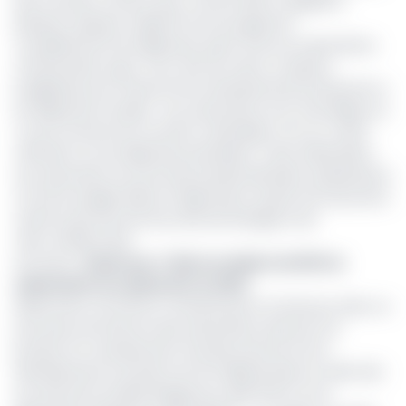
pas à exclure. Surtout que, comme elle l’a rappelé à
plusieurs reprises, l’objectif est de supprimer
complètement les dépenses ayant trait aux subventions
mentionnées supra. Ceci, afin de créer un espace
budgétaire pour financer les investissements productifs et
les dépenses sociales.
«Les subventions sont mal ciblées en
ce qui concerne les couches vulnérables, et ont un effet
d’éviction sur les dépenses prioritaires. A titre d’illustration,
les subventions aux prix des produits pétroliers représentent
six fois le budget alloué à l'agriculture, quatre fois celui de la
santé et plus de trois fois celui de l'énergie et de
l'eau
» révèle le FMI.
Lire aussi :
Cameroun : l’Etat va réduire de 50% la
subvention au carburant en 2023
Néanmoins, Les efforts consentis par le Cameroun dans ce
processus de réforme des subventions des prix à la
pompe ont certainement favorisé l’annonce d’un
décaissement imminent de 45 milliards dans le cadre des
accords de la facilité élargie de crédit (FEC) et du