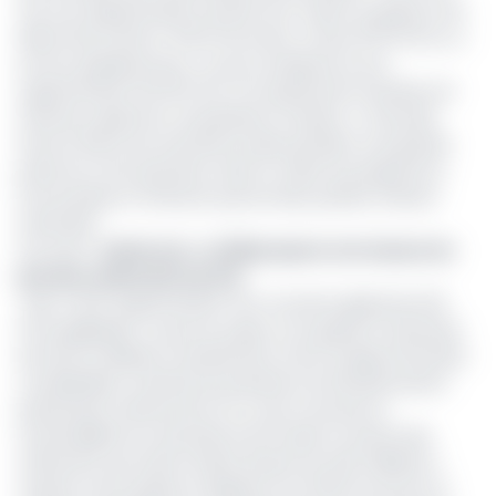
soit une augmentation de 100 FCFA. Quant au gasoil, il est
désormais vendu à 720 FCFA le litre, contre 575 FCFA il y a
encore quelques jours. Ce qui correspond à une
augmentation de 145 FCFA. Cet ajustement haussier est
intervenu après les consultations menées à Yaoundé
entre le FMI et les autorités locales pendant une grande
partie du mois de janvier, dans le cadre du programme
économique et financier que les deux parties mènent
ensemble.
Lire aussi :
Cameroun : Le FMI propose une hausse du
prix des carburants de 21%
Avec cette augmentation d’un montant global de 245
FCFA appliquée au prix du super et du gasoil, la trésorerie
de l’Etat se déleste certainement d’une charge financière
considérable, toutefois les prévisions du FMI demeurent
pessimistes. Notamment en ce qui concerne la
soutenabilité du mécanisme de soutien à l’achat des
carburants qui même réduit de plus de 400 milliards a
toujours une incidence négative sur le PIB. Pis encore, le