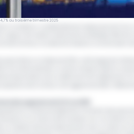
 4,7% au troisième trimestre 2025
e à s’améliorer considérablement depuis plus de 5 ans. A
 rapport de l’Institut national de la statistique (INS) de 
rale (Cemac), le solde de la balance commerciale s’est
des exportations, en baisse de 10,9%, a été largement inféri
10,9%) à la même période. Au 4eme trimestre 2022, le Came
rds d’exportations soit un déficit de 273,3 milliards de Fcfa
 puissance de la Cemac s’est aggravé de 258,4 milliards 
mmerciale augmente de 13,3% en 2019
 agropastoral, continue de dépendre fortement des pays é
s que le riz, le maïs, le blé, le poisson, etc. De même, l
le, un cabinet d'avocat basé pouvant avoir un client au 