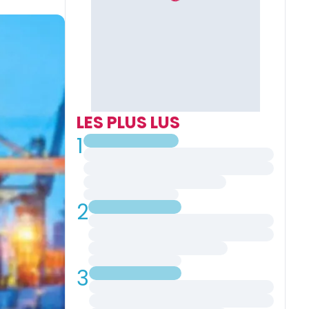
LES PLUS LUS
1
2
3