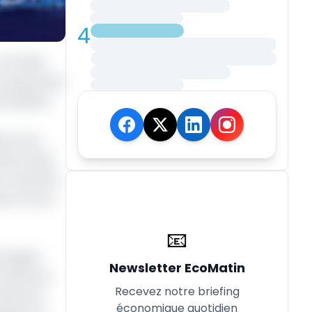
4
u fil des
ce pays de la
 établi à
eure aux
roun avait
. C’est dire
de Fcfa en
📧
trangers
Newsletter EcoMatin
e Cameroun
Recevez notre briefing
Cameroun
économique quotidien