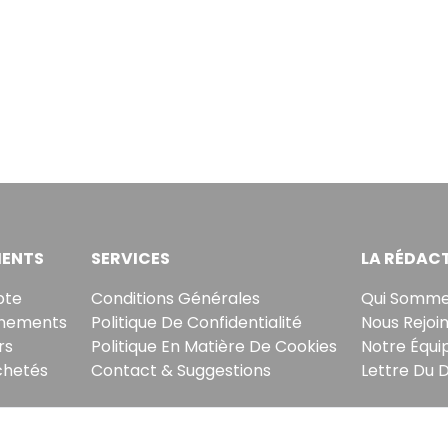
ENTS
SERVICES
LA RÉDAC
pte
Conditions Générales
Qui Somme
nements
Politique De Confidentialité
Nous Rejoi
rs
Politique En Matière De Cookies
Notre Équi
chetés
Contact & Suggestions
Lettre Du 
tre briefing économique et financier tous les jours ava