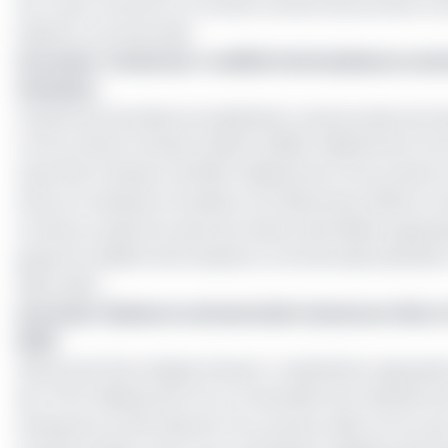
etc.) pour lui fournir un certain nombre de services c
balance commerciale.
Lire aussi :
Cameroun : le déficit de la balance comm
trimestre
D’après les données du statisticien camerounais, les imp
Fcfa au 4ème trimestre 2022 à 1 296,5 milliards de Fcfa
importés à hauteur de 182,5 milliards de Fcfa au 4ème
Dans son adresse à la Nation le 31 décembre 2023, le che
la mise sur pied d’un plan de relance des filières agropa
grèvent le déficit de la balance commerciale estimée à
2022, Ndlr).
Lire aussi :
Balance commerciale Cameroun-Brics-G7 : 
2022
Dénommé Plan intégré d’import-substitution agropastor
de 1 371,5 milliards de Fcfa. En attendant les résultats
d’impacter le PIB national. Pour preuve, elles ont eu un