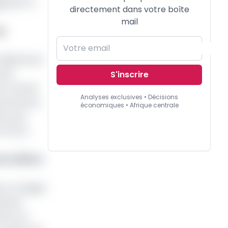
graver la
directement dans votre boîte
mail
er
illiards de
 été
S'inscrire
nt annuel.
Analyses exclusives • Décisions
uvernement,
économiques • Afrique centrale
ons qui
 Fcfa en
re 2018 et
te un budget
inuent
IB au 4e