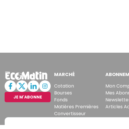
MARCHÉ
ABONNEM
Cotation
Mon Com
Bourses
Mes Abon
JE M'ABONNE
Fonds
Newslette
Matières Premières
Articles A
Convertisseur
Recevez no