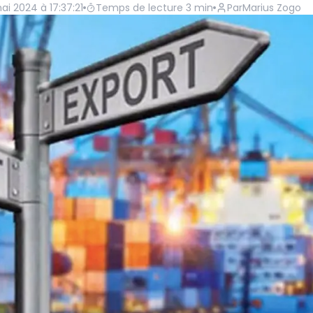
i 2024 à 17:37:21
Temps de lecture
3
min
Par
Marius Zogo