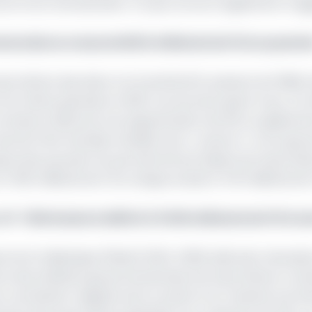
ontre forte rémunération. Ce qui concourt également à ag
erciale se creuse de 80,6 milliards de Fcfa au premi
ortations des biens ont bondi de 9,1% passant de 1 188,8 m
 à la même période en 2023. Les services quant à eux, ont
 trimestre 2023 soit une augmentation de 23% en glisseme
f de l’Etat Paul Biya révélait avoir « prescrit » à son go
storale, qui selon lui, permettrait de réduire les importati
 1 500 milliards de Fcfa chaque année (1 478 milliards de
l'INS évalue le déficit à 3 549 milliards de FCFA ent
al et halieutique (Piisah) 2024-2026, ledit plan nécessi
 de cette initiative gouvernementale, les importations cont
e contribution négative de 2,4 points à la croissance du P