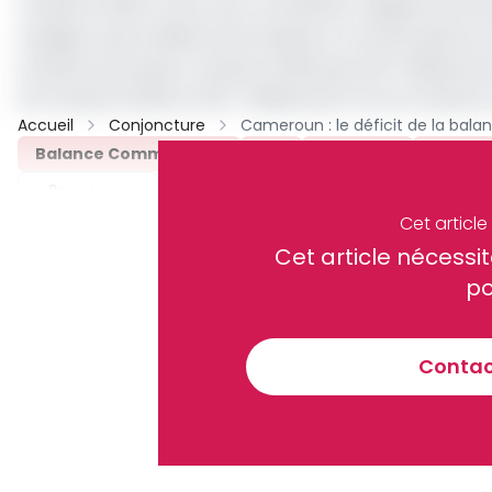
trimestre 2023 contre une contribution négative de 1,9 p
souligner que le déficit de la balance commerciale du 
annuel) au premier trimestre 2023 puis, 297 milliards d
3e trimestre 2023 et 531,7 milliards de Fcfa le trimestre
Accueil
Conjoncture
Balance Commerciale
INS
Paul Biya
Piisah
Partager
Cet articl
Cet article néces
Recevez notre briefing économiq
po
Contact
En vous inscrivant à la newsletter, vous acceptez de 