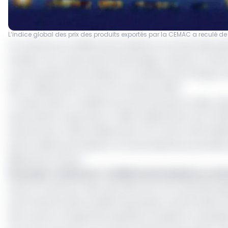
L’indice global des prix des produits exportés par la CEMAC a reculé de
Au Cameroun, le déficit de la balance commerciale pein
années, il se creuse plutôt davantage. D’après un récent
Communauté économique et monétaire de l’Afrique cent
531,7 milliards de Fcfa au 4e trimestre 2023.
A l’observation, ce déficit est dû au fait que la valeur 
importations ressorties à 1 466,2 milliards de Fcfa (+
importé pour 1 322,3 milliards de Fcfa contre 1 049 millia
que le solde de la balance commerciale de la première
glissement annuel.
Lire aussi :
Cameroun : le déficit de la balance co
Ainsi, le Cameroun, bien que doté d’un fort potentiel
d’où il importe des produits de grande consommation tel
fait recours à l’expertise extérieure (cabinet comptab