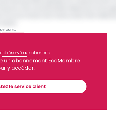
oint des exportations globales à la croissance du PIB. Il 
Cameroun s’est accentué de 80,6 milliards de Fcfa (en gl
e Fcfa au 2e trimestre de la même année, 545,5 milliards 
 d’après.
Cameroun : le déficit de la balance commerciale s’établit à 532 milliards de Fcfa au 4e trimestre 2023
Archive
e est réservé aux abonnés.
site un abonnement EcoMembre
ue et financier tous les jours avant 10 heures.
ur y accéder.
Sinscrire a la newsletter
ez le service client
recevoir nos communications. Vous pouvez vous désabonner à tout moment