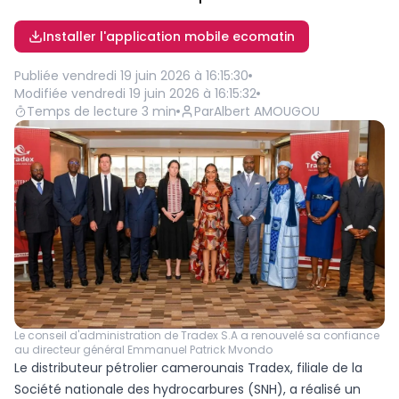
Installer l'application mobile ecomatin
Publiée
vendredi 19 juin 2026 à 16:15:30
Modifiée
vendredi 19 juin 2026 à 16:15:32
Temps de lecture
3
min
Par
Albert AMOUGOU
Le conseil d'administration de Tradex S.A a renouvelé sa confiance
au directeur général Emmanuel Patrick Mvondo
Le distributeur pétrolier camerounais Tradex, filiale de la
Société nationale des hydrocarbures (SNH), a réalisé un