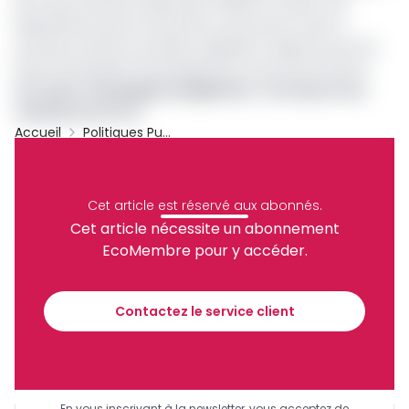
36 % des recettes totales de la CEMAC en 2024. Une
dépendance que la chute des cours du brut vient à
nouveau mettre en lumière, rappelant l’urgence pour les
États de diversifier davantage leurs sources de revenus.
Lire aussi :
Dérapages budgétaires : la Cemac sous
camisole de force
Accueil
Politiques Publiques
BEAC
Cemac
Archive
Partager
Cet article est réservé aux abonnés.
Cet article nécessite un abonnement
EcoMembre pour y accéder.
Recevez notre briefing économique et
financier tous les jours avant 10 heures.
Contactez le service client
Sinscrire a la newsletter
En vous inscrivant à la newsletter, vous acceptez de