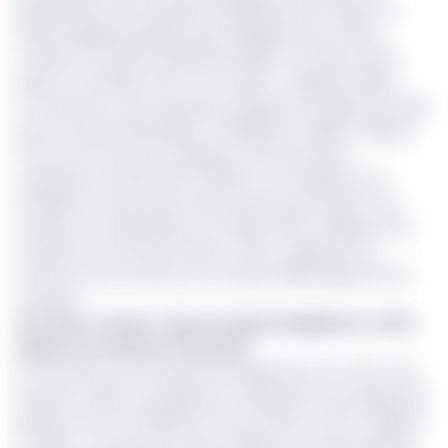
détérioration de la situation budgétaire de la région. Le
solde budgétaire global, base engagements et dons
compris, est devenu déficitaire de0,5 % du PIB en 2024,
après un excédent de 0,7 % en 2023 », explique la BEAC.
Le Cameroun a par exemple enregistré une baisse de 21,5%
de ses recettes pétrolières, s’établissant à 688,7 milliards
FCFA, soit 14,4% de l’enveloppe communautaire.
Cependant, les États de la CEMAC ont enregistré une
embellie au niveau des autres poches de recettes : les
recettes non-pétrolières ont atteint 8 507 milliards FCFA
(+19,6%), les recettes fiscales 7 597,4 milliards FCFA
(+15,7%) et les recettes non-fiscales 909,5milliards FCFA
(+66,2%).
Lire aussi :
Cemac : face au risque budgétaire, le FMI
impose un sommet à Yaoundé
En revanche, tous les postes de dépenses ont connu une
hausse en 2024. Les salaires et traitements ont augmenté
passant de 3477,1milliards FCFA en 2023 à 3 787,7 milliards
en 2024. Le Cameroun seul a réalisé une masse salariale