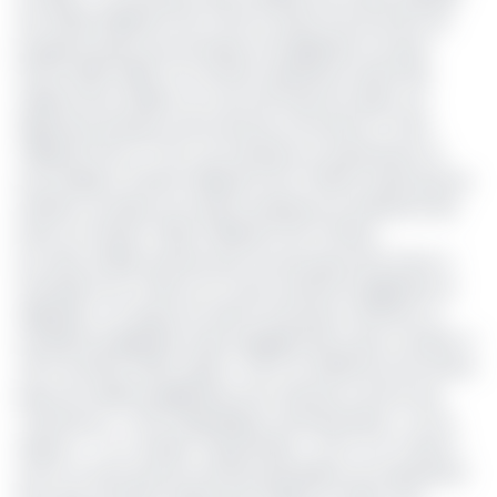
de 1 522,8 milliards FCFA (+12,2 %) selon le Document de
programmation économique et budgétaire à moyen
terme 2026-2028. Ce montant représente 40,2% des
salaires de la CEMAC au cours de l’exercice 2024. Les
dépenses de biens et les services ont bondi à 2 743,4
milliards FCFA (+7,7%). Les transferts et subventions se
sont établis à 2 942,3 milliards FCFA (+13,5%) tandis que les
intérêts cumulés sur la dette extérieure et intérieure des
Etats ont atteint 1 320,2 milliards FCFA (+10,3%).
Du reste, la BEAC précise que tous les pays de la Zone, à
l’exception du Tchad, ont vu leur situation budgétaire se
dégrader. Le Congo est resté le seul pays à afficher un
excédent budgétaire, base engagements, dons compris (+
4,8 % du PIB en 2024, après + 5,6 % en 2023).Pour les autres
pays, les soldes budgétaires sont ressortis comme suit
:Cameroun (- 1,8 %), République Centrafricaine(- 4,2 %),
Gabon (- 1 % ), Guinée- Équatoriale (- 0,5 % ) et Tchad (-
0,2 %). À noter que les recettes pétrolières ont représenté