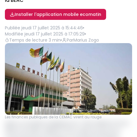
la BEAC
Installer l'application mobile ecomatin
Publiée
jeudi 17 juillet 2025 à 15:44:46
Modifiée
jeudi 17 juillet 2025 à 17:05:29
Temps de lecture
3
min
Par
Marius Zogo
Les finances publiques de la CEMAC virent au rouge
Après un excédent budgétaire de 1 770,9 milliards FCFA en
2022 et de 499,4 milliards FCFA en 2023, les pays de la