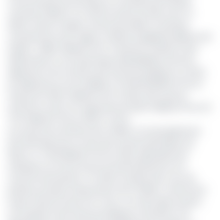
Communauté économique et monétaire de l’Afrique
centrale (CEMAC) ont clôturé l’exercice 2024 avec un
déficit. Selon le rapport annuel de la BEAC, la banque
centrale de la sous-région, le déficit budgétaire global s’est
établi à -358,5 milliards FCFA. L'institution attribue cette
détérioration à une dynamique déséquilibrée entre les
dépenses et les recettes des finances publiques. En effet,
les dépenses se sont établies à 14 064,9milliards FCFA en
hausse de 1 190,2 milliards FCFA (+9,2%) alors que les
recettes et dons ont augmenté de 332,2 milliards FCFA à 13
70,3 milliards FCFA en 2024 (+2,4%).
Les ressources de États de la CEMAC ont principalement
été affectées par la chute des recettes pétrolières de
18,2% à 4 776,2milliards FCFA en 2024, généralement
attribuée à la chute du prix du baril de pétrole sur le
marché international. « En 2024, la baisse des cours de
plusieurs produits d’exportation de la CEMAC, notamment
le gaz naturel, le bois et le coton, a eu des répercussions
sur la gestion des finances publiques, entraînant une