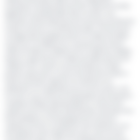
simultanée, le 28 décembre prochain, d’élections locales,
législatives et présidentielles. Mais ce rendez-vous
historique, attendu depuis plus de 40 ans pour les élections
locales, se heurte à un obstacle de taille : le financement.
Le budget électoral global, estimé à 14 millions de dollars,
soit près de 7,9 milliards Fcfa, n’est pas bouclé. Seuls 9
millions de dollars (5 milliards Fcfa) ont déjà été mobilisés,
laissant un gap d’environ 5 millions de dollars (plus de 2,8
milliards Fcfa). A quatre mois de l’échéance et après
plusieurs reports pour ce qui est des élections locales, la
Russie se dit prête à apporter son assistance à la
préparation et à l’organisation de ces trois scrutins. C’est
du moins ce qu’a annoncé l’ambassadeur de la puissance
soviétique à Bangui, Alexandre Bikantov, à l’issue d’une
audience avec le ministre l’Administration territoriale, de la
Décentralisation et du Développement local, Bruno
Yapande, le 19 août. Les détails de cette assistance n’ont
été explicités ni par le diplomate russe, ni par son hôte