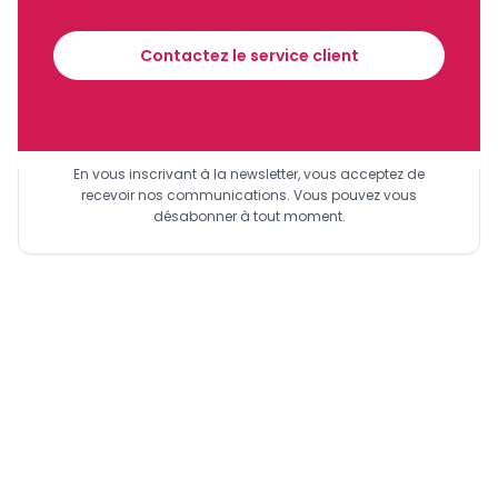
la RCA a été bloqué au Port Autonome de Douala
financier tous les jours avant 10 heures.
Contactez le service client
Sinscrire a la newsletter
En vous inscrivant à la newsletter, vous acceptez de
recevoir nos communications. Vous pouvez vous
désabonner à tout moment.