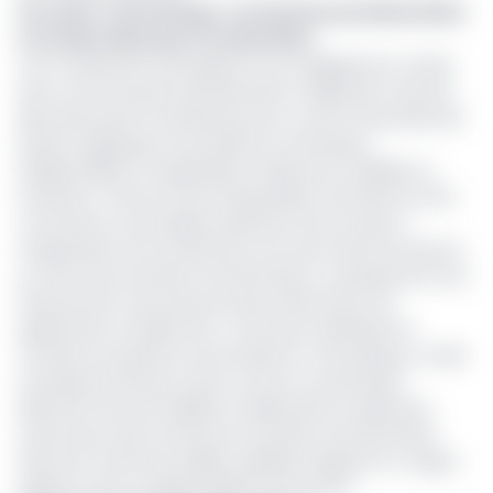
Lire aussi :
Centrafrique : les élections présidentielles
et locales fixées pour fin décembre
Ces contributions témoignent d’un engagement certain
de la communauté internationale et régionale. Pourtant,
elles demeurent insuffisantes pour couvrir l’ensemble des
besoins logistiques, sécuritaires et techniques
indispensables à l’organisation d’élections crédibles et
inclusives. L’annonce de l’ambassadeur de Russie en RCA
concernant une possible assistance de son pays à
l’organisation de ces élections met sans doute du baume
au cœur des autorités centrafricaines. La perspective d’un
financement russe des processus électoraux est
significative à double titre : d’une part, elle illustre la
montée en puissance de la Russie en Centrafrique, où elle
se présente de plus en plus comme un partenaire
alternatif face aux bailleurs traditionnels occidentaux ;
d’autre part, elle conforte les autorités centrafricaines
dans leur recherche d’alliés capables d’apporter un appui
rapide et sans conditionnalités trop strictes.