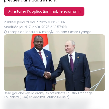
prévues dans quatre mois.
Installer l'application mobile ecomatin
Publiée
jeudi 21 août 2025 à 13:57:00
Modifiée
jeudi 21 août 2025 à 13:57:02
Temps de lecture
4
min
Par
Jean Omer Eyango
De la gauche vers la droite, les présidents Faustin Archange
Touadera (RCA) et Vladimir Poutine (Russie)
La République centrafricaine s’apprête à vivre une
séquence électorale majeure avec l’organisation