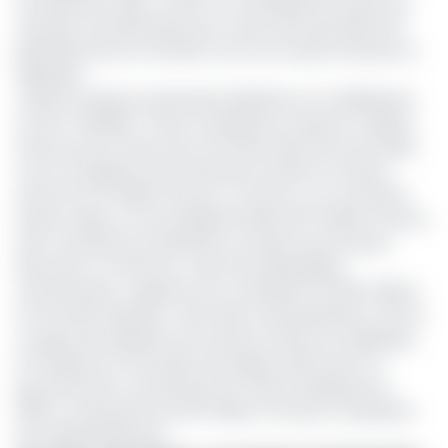
centrafricain. Mais, ce dont ont officiellement besoin les
autorités centrafricaines pour tenir le pari des élections
générales de la fin d’année c’est d’un soutien financier et
logistique.
Jusqu’ici, plusieurs partenaires bilatéraux et multilatéraux
se sont mobilisés. L’Union européenne a injecté 2 millions
d’euros pour la mise à jour du fichier électoral via le PNUD,
tout en soulignant que les besoins restants se situent
entre 5,5 et 6 millions d’euros. La France a, en novembre
dernier, signé un accord global d’aide de 10 millions d’euros,
dont une partie est destinée au soutien du processus
électoral. Le Cameroun, voisin de la République
centrafricaine, a apporté une contribution de 250 millions
Fcfa l’année dernière. Cette aide a été présentée comme
un geste de solidarité sud-sud pour financer la logistique,
le matériel et la formation des agents électoraux. Le
gouvernement centrafricain lui-même, épaulé par le
PNUD, a investi plus de 400 millions Fcfa pour l’acquisition
de matériel électoral.