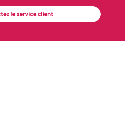
Sinscrire a la newsletter
ez le service client
recevoir nos communications. Vous pouvez vous désabonner à tout moment