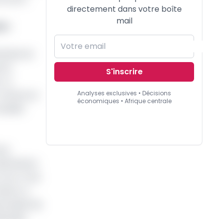
directement dans votre boîte
mail
alo-
tituée de
tres
S'inscrire
 La
Analyses exclusives • Décisions
t, Cameroun
économiques • Afrique centrale
seiller
est
istribution
e Coca-Cola
aï, il a
sponsable de
éciales