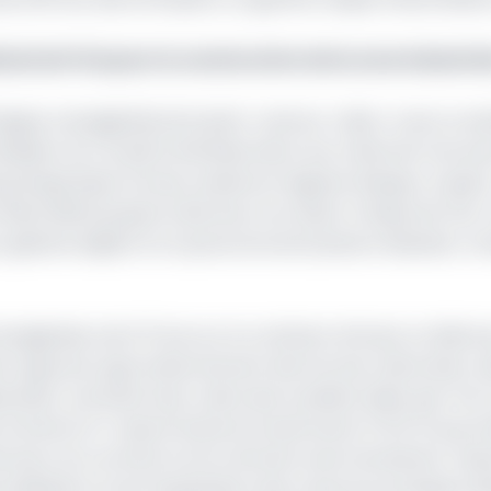
iards de Fcfa pour la construction de la zone industri
uipe managériale de la joint-venture. Celle-ci sera cons
ésident du Conseil d’Administration aux côtés de trois au
ang Wappi épse Pucheu Leaticia et Nguene Nteppe Joseph.
hul Mittal, jusqu’ici directeur du cluster Afrique de l’Es
r général adjoint en la personne de Sylvestre Mezatio, Con
agériale, dont 15 ans sur le continent africain, M. Mittal 
on agricole, approvisionnement des fermes, fabrication, d
striels). Autrefois haut cadre des sociétés telles que Th
Ivoire) et Tropical General Investments (TGI) Group Dub
 Directeur du commerce intra africain avant de devenir re
ialisation et de l’exploitation des zones économiques sp