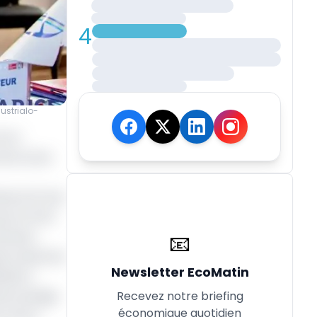
4
ustrialo-
Port
de la zone
e le 21 mai
 par le PAD
ncement,
📧
ue toutes les
Newsletter EcoMatin
tinée à
Recevez notre briefing
d'accostage
économique quotidien
on entre