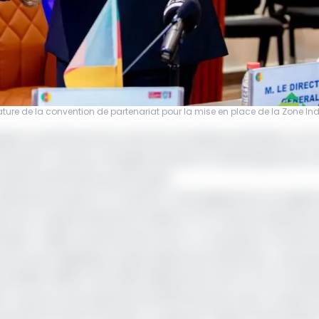
nature de la convention de partenariat pour la mise en place de la Zone Ind
loppeur panafricain de zones économiques spéciales, et le 
d'une joint-venture chargée de piloter le développement 
ntaine de kilomètres de Douala.
Dibamba Douala-Port (DDLP), a été légalement enregistré
d’un capital initial de 10 millions FCFA, elle est détenue
récisée. L’objet social de DDLP est la « conception, le fina
 de la zone logistique multimodale de la Dibamba », ainsi q
de 269,5 millions USD (169 milliards de francs CFA) et des
DLP couvrira une superficie de 169 hectares, dont un quai 
is (35 ha), des entrepôts, un guichet unique d’autorisati