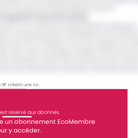
tant le programme d’industrialisation d’Arise IIP.
n d’expansion d’Arise IIP en Afrique
 Douala-Port constitue la première phase d’un plus grand
euxième composante prévoit l’aménagement d’une Platefo
llions USD, soit 70 milliards FCFA et pour laquelle une soci
réée. Celle-ci devra aménager et équiper d’infrastructure
on des investisseurs, opérant dans les secteurs de la transf
roduction des matériaux de construction, de l’industrie pha
Douala : Le PAD et Arise IIP créent une coentreprise pour piloter la zone logistique de Dibamba
Archive
e est réservé aux abonnés.
site un abonnement EcoMembre
ue et financier tous les jours avant 10 heures.
ur y accéder.