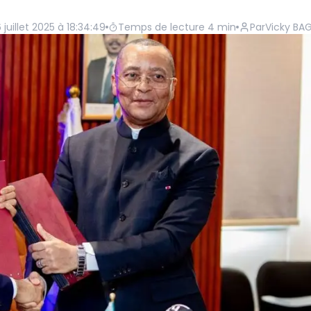
 juillet 2025 à 18:34:49
Temps de lecture
4
min
Par
Vicky BA