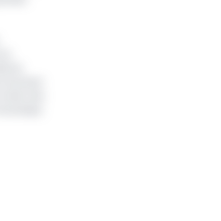
rme
été de
s favorisant
ormation des
rmaceutique,