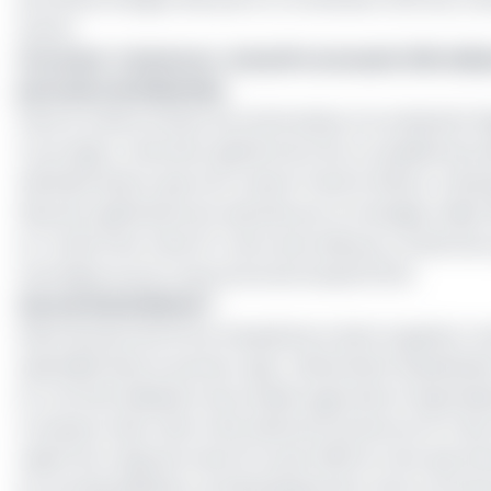
autres.
Lire aussi :
Cameroun : Arise IIP va investir 230 mill
portuaire de Dibamba
Dans le même temps, les actionnaires ont présenté l’éq
Cyrus Ngo’o, Directeur général du PAD, en qualité de pr
administrateurs que sont Lawson Patrick Ifeloun, Yuin
direction générale sera assurée par le manager indien Ra
et Tchad chez Arise IIP. Il sera secondé par un directeu
technique au port autonome de Douala (PAD).
Qui est Ruhal Mittal ?
Nanti de plus de 25 ans d’expérience dans la gestion man
spécialisé dans le secteur agro-alimentaire (exploitati
et commercialisation de produits agricoles et agroindu
Company Inde, Olam International (Cameroun et Côte d’
rejoint les rangs de Arise IIP en juin 2023 en tant que
la conceptualisation, du développement, de la commerc