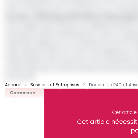
(ZES) en Afrique de l’Est, au Cameroun et au Tchad, pilo
Lire aussi :
La BAD injecte 100 millions $ dans le pla
Il faut souligner que la Plateforme Logistique Dibamba
écosystème industriel développé par Arise IIP. La d
Industrielle Intégrée, pour un investissement de 117,9 mi
projet, détenue à 100% par Arise IIP, sera également c
l’industrialisation 350 ha, qui seront mis à la dispositi
produits agricoles et du bois, de l’électricité, de la p
entre autres.
Accueil
Business et Entreprises
Cameroun
PAD
Arise IIP
Dibamba Douala
Partager
Cet articl
Cet article néces
Recevez notre briefing économiq
po