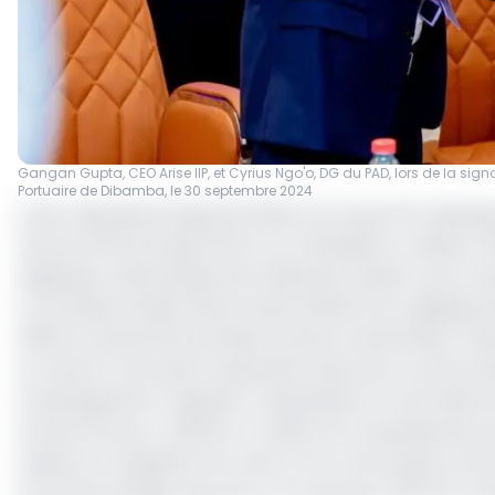
Gangan Gupta, CEO Arise IIP, et Cyrius Ngo'o, DG du PAD, lors de la sig
Portuaire de Dibamba, le 30 septembre 2024
Arise Integrated Industrial Platforms (Arise IIP), déve
autonome de Douala (PAD) ont officialisé la création 
logistique multimodale de la Dibamba, située à une tre
La nouvelle société, dénommée Plateforme Logistique 
2025 au tribunal de première instance de Bonanjo. Dotée 
et Arise IIP, sans que la répartition des parts ne soit p
l'aménagement, la gestion, l'exploitation et l'entretien
infrastructures y référent. Produit d’un investissement 
réduire la congestion du trafic au Port de Douala, la D
de navires barges, des parcs à conteneurs (35 ha), à bo