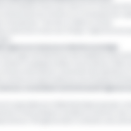
el et de résolution (Acpr) pour exercer en France permet
ur le financement du commerce, en commençant par capit
ent francophones. "C'est donc un début en termes
 venant de la France vers l'Afrique. L'objectif est de sou
Wigwe.
ère agence au Cameroun et dévoile sa stratégie
rouve à Lagos s'est illustrée par des acquisitions importan
 racheté il y'a quelques années, la succursale du Crédit L
du commerce international. Le lancement des opérations e
de connecter les opportunités pour les entreprises africai
 Cameroun, Access Bank nomme Roosevelt Ogbonna a
ront supervisées par la filiale Britannique du groupe. La
evenant la 17ème banque en activités au Cameroun, avec u
seau d'environ 700 agences dans 3 continents, avec près 