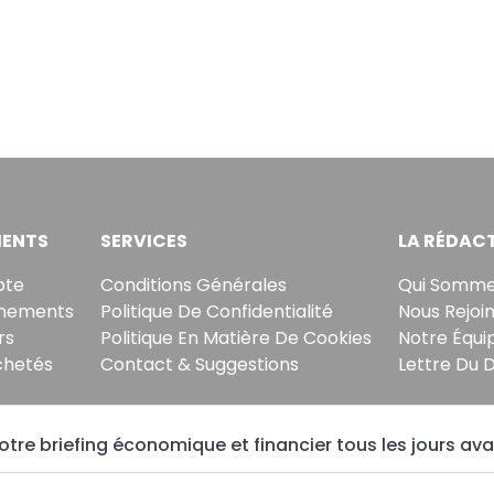
ENTS
SERVICES
LA RÉDAC
pte
Conditions Générales
Qui Somme
nements
Politique De Confidentialité
Nous Rejoi
rs
Politique En Matière De Cookies
Notre Équi
chetés
Contact & Suggestions
Lettre Du 
tre briefing économique et financier tous les jours ava