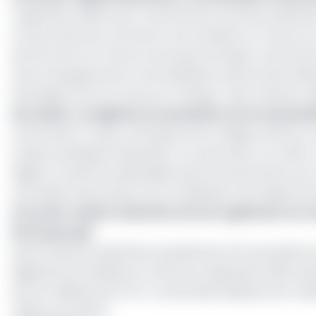
L'agrément délivré par l'Autorité de contrôle prudenti
Access bank de concentrer ses activités en France s
les flux entre la France et les pays d'Afrique, notamm
d'accompagnement et de facilitation directe des affaires
échanges entre la France et l'Afrique", selon Herbert 
Lire aussi :
Le nigérian Access Bank ouvre sa premi
Active dans 17 pays, la banque dont le siège social se t
forgé sa politique d'expansion. Access bank a, en effet,
Nigeria, où elle est spécialisée dans le financement 
une étape importante vers la réalisation de l'objectif 
Lire aussi :
Après l’obtention de son agrément au
DG du groupe
Notons que les opérations parisiennes d'Access Bank se
Nigériane est établie au Cameroun depuis juin 2022, d
de 14,5 milliards de FCFA. Access Bank dispose d'un ré
millions de clients.