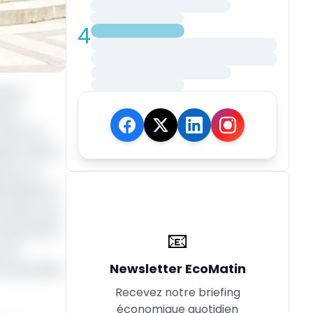
4
de la
s se
rance, au
dehors de la
e sur le
ed Bank for
ne des cinq
e lancement
📧
t de
Newsletter EcoMatin
'Access Bank
Recevez notre briefing
économique quotidien