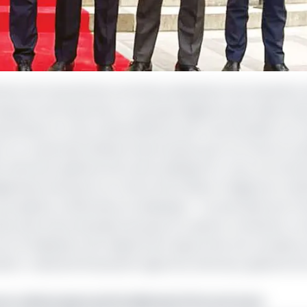
t de l'Autorité de contrôle prudentiel et de résolution 
nque et de l'assurance. Le groupe Nigérian peut désormai
anuel Macron nous a demandé de venir nous installer en F
a. Il y a aussi des affaires importantes pour la France en 
 Directeur général d'Access Holdings Plc. Avec son entré
rianes exerçant en France (First Bank of Nigeria et Unit
uropéens, américains et asiatiques. "Access Bank est l'u
ns plus d'une douzaine de pays sur quatre continents. L
 la réalisation de l'objectif de rapprocher les mondes e
aines", a déclaré Roosevelt Ogbonna, Directeur général d
 collecte plus de 10 milliards FCFA en 5 mois