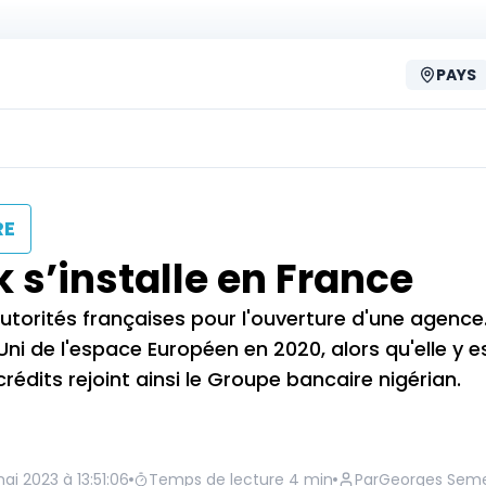
PAYS
RE
 s’installe en France
torités françaises pour l'ouverture d'une agence
i de l'espace Européen en 2020, alors qu'elle y e
édits rejoint ainsi le Groupe bancaire nigérian.
ai 2023 à 13:51:06
Temps de lecture
4
min
Par
Georges Sem