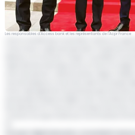
Les responsables d'Access bank et les représentants de l'Acpr France
C'est en mai 2023 que Access Bank a obtenu son agrémen
France (Acpr), organe de supervision Français de la ba
déployer sur le territoire Français. "Le président Emm
regard des liens historiques entre la France et le Nigeri
zone francophone", a déclaré Herbert Wigwe, Président
marché hexagonal, Access bank rejoint les banques Nigé
Africa). Mais également de grands groupes bancaires e
plus grandes banques du Nigeria, avec une présence da
des opérations en France est une étape importante vers
connecter les opportunités pour les entreprises afric
Plc.
Lire aussi :
Dépôts bancaires : Access Bank Cameroon