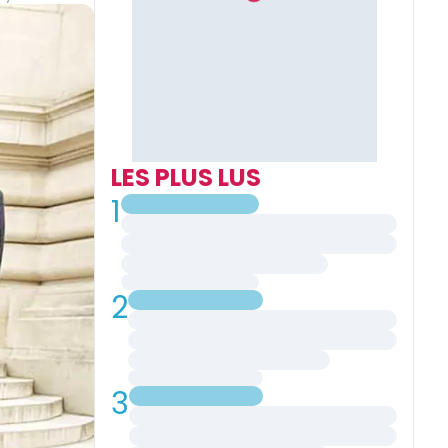
LES PLUS LUS
1
2
3