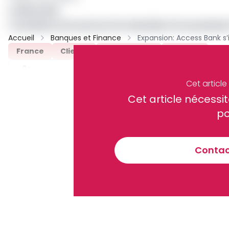
A LIRE AUSSI
L’excellence du service à la clientèle d’Access Ba
Accueil
Banques et Finance
Expansion: Access Bank s’
France
Clients
Access Bank
Archive
Partager
Cet articl
Cet article néces
Recevez notre briefing économiq
po
Contact
En vous inscrivant à la newsletter, vous acceptez de 