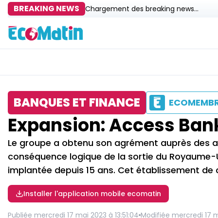
BREAKING NEWS
Chargement des breaking news...
BANQUES ET FINANCE
ECOMEMB
Expansion: Access Bank
Le groupe a obtenu son agrément auprès des au
conséquence logique de la sortie du Royaume-Un
implantée depuis 15 ans. Cet établissement de cr
Installer l'application mobile ecomatin
Publiée
mercredi 17 mai 2023 à 13:51:04
Modifiée
mercredi 17 m