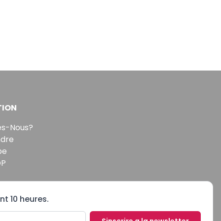
TION
s-Nous?
ndre
pe
DP
nt 10 heures.