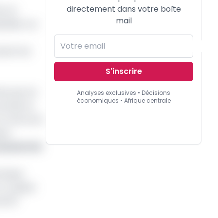
directement dans votre boîte
tra à
mail
aliser sur
tenir les
S'inscrire
tes qui ont
Analyses exclusives • Décisions
économiques • Afrique centrale
yonnais au
n France est
nes.
u poste de
 banque
n capital
de 50