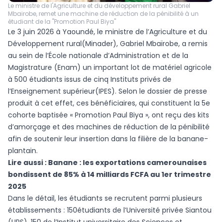
Le ministre de l'Agriculture et du développement rural Gabriel
Mbairobe, remet une machine de réduction de la pénibilité à un
étudiant de la ''Promotion Paul Biya''
Le 3 juin 2026 à Yaoundé, le ministre de l’Agriculture et du
Développement rural(Minader), Gabriel Mbaïrobe, a remis
au sein de l’École nationale d’Administration et de la
Magistrature (Enam) un important lot de matériel agricole
à 500 étudiants issus de cinq Instituts privés de
l’Enseignement supérieur(IPES). Selon le dossier de presse
produit à cet effet, ces bénéficiaires, qui constituent la 5e
cohorte baptisée « Promotion Paul Biya », ont reçu des kits
d’amorçage et des machines de réduction de la pénibilité
afin de soutenir leur insertion dans la filière de la banane-
plantain.
Lire aussi :
Banane : les exportations camerounaises
bondissent de 85% à 14 milliards FCFA au 1er trimestre
2025
Dans le détail, les étudiants se recrutent parmi plusieurs
établissements : 150étudiants de l’Université privée Siantou
(UPS), 150 de l’Institut universitaire des Sciences et