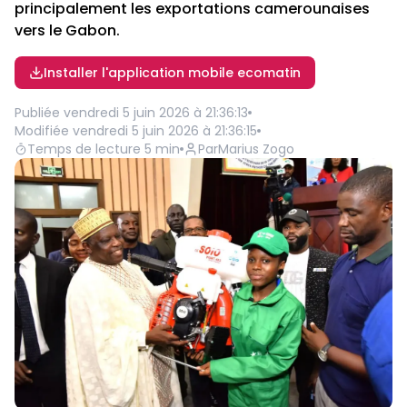
principalement les exportations camerounaises
vers le Gabon.
Installer l'application mobile ecomatin
Publiée
vendredi 5 juin 2026 à 21:36:13
Modifiée
vendredi 5 juin 2026 à 21:36:15
Temps de lecture
5
min
Par
Marius Zogo