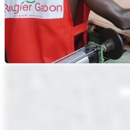
Le groupe pétrolier Perenco, via sa société d'investiss
dans Rougier Afrique International (RAI), filiale du grou
négociations. « Taranis renonce au rachat de la particip
communiqué de presse de Rougier publié le 19 mai.
Cette décision intervient alors que Taranis avait annoncé
participation de 35% détenue par la Caisse des Dépôt
l'investissement n'a pas été divulgué. Cependant, l'o
hectares de forêts produisant environ 300 000 m³ de 