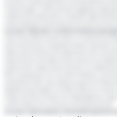
le secteur forestier gabonais et une diversification de s
D’après Rougier, Taranis, qui avait engagé des négociatio
n’étaient plus réunies dans un calendrier déjà retardé d
clause suspensive prévue dans les accords entre les pa
Lire aussi :
Filière bois : le chiffre d’affaires de R
Cette renonciation survient dans un contexte économiqu
performances pour la deuxième année consécutive. Son c
millions d'euros (environ 62 milliards de Fcfa), contre 9
baisse d'environ 3,5 millions d'euros (environ 2,3 millia
passant de 6,4 millions d'euros (environ 4,2 milliards de
2024, représentant 4,5 % du chiffre d'affaires, contre
représentant 53,9 % des capitaux propres au 31 décem
Rappelons que Rougier SA, fondé en 1923, est un acteur
Afrique Centrale, au Gabon et en République du Congo, o
transformation et le commerce international du bois.
Lire aussi :
Hydrocarbures : Brazzaville reprend la 