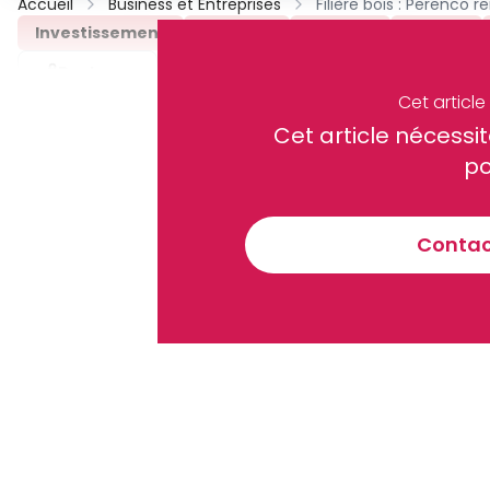
Accueil
Business et Entreprises
Investissement
Perenco
Rougier
Gabon
Partager
Cet articl
Cet article néces
Recevez notre briefing économiq
po
Contact
En vous inscrivant à la newsletter, vous acceptez de 