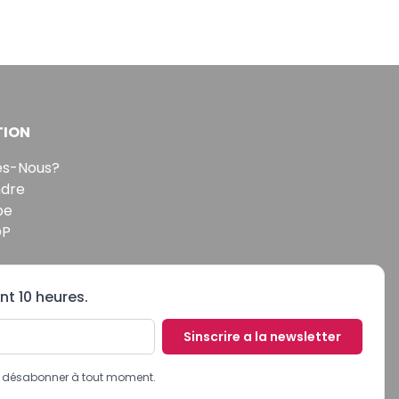
TION
s-Nous?
ndre
pe
DP
nt 10 heures.
Sinscrire a la newsletter
us désabonner à tout moment.