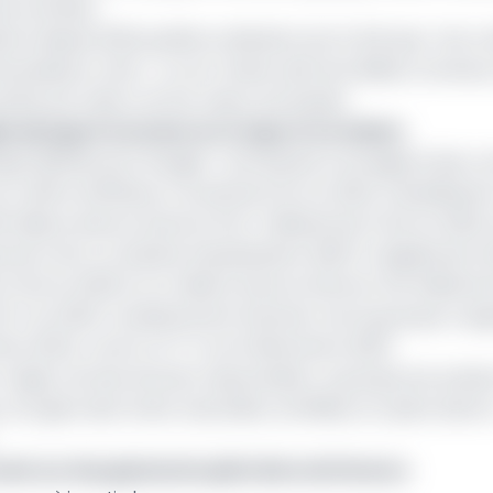
es activités.
ns depuis 2022, justifie sa décision par le fait que « les c
e plusieurs mois ». La non-levée, dans les délais convenus
rties est citée comme raison principale.
ougier plonge à nouveau au Congo et au Gabon
e difficile pour Rougier. L'entreprise a enregistré des c
hiffre d'affaires a reculé de 3,4% en 2024, s'établissant
9 millions d'euros (environ 64,7 milliards de Fcfa) en 2023, 
rds de Fcfa). Le résultat d'exploitation (EBIT) a également 
 Fcfa) en 2023 à 4,4 millions d'euros (environ 2,9 milliards
 6,5 % en 2023. L'endettement financier net du groupe a a
bre 2024, contre 47,7 % au 31 décembre 2023.
 majeur du bois africain responsable. Le groupe est prése
ù il gère des forêts naturelles certifiées, et opère dans 
main sur des gisements pétroliers de Perenco