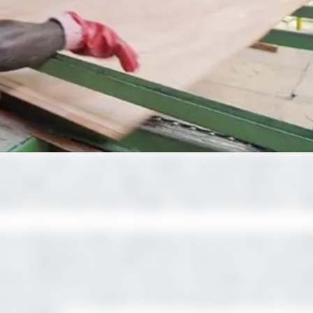
ement Taranis, a renoncé à acquérir une participation mino
pe Rougier SA, acteur majeur du bois africain, après trois 
ation minoritaire dans Rougier Afrique International », in
, le 28 janvier 2025, la signature d'un accord pour l'acqui
s et Consignations du Gabon (CDC) dans RAI. Le montant 
pération devait permettre à Perenco d'accéder à près de 
grumes par an, marquant l'entrée du groupe franco-brita