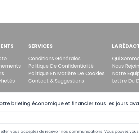
ENTS
SERVICES
LA RÉDAC
pte
Conditions Générales
Qui Somme
nements
Politique De Confidentialité
Nous Rejoi
rs
Politique En Matière De Cookies
Notre Équi
chetés
Contact & Suggestions
Lettre Du 
tre briefing économique et financier tous les jours ava
sletter, vous acceptez de recevoir nos communications. Vous pouvez vo