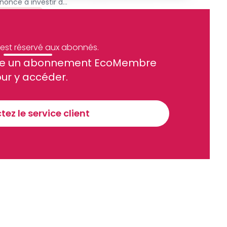
Filière bois : Perenco renonce à investir dans Rougier au Gabon
Archive
e est réservé aux abonnés.
site un abonnement EcoMembre
ue et financier tous les jours avant 10 heures.
ur y accéder.
Sinscrire a la newsletter
ez le service client
recevoir nos communications. Vous pouvez vous désabonner à tout moment