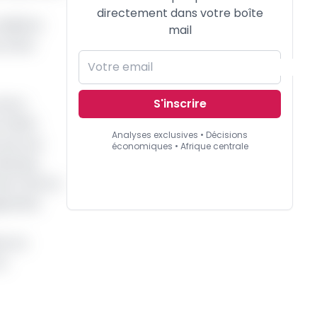
directement dans votre boîte
onditions
mail
, d'une
S'inscrire
ontre-
 à 95,5
Analyses exclusives • Décisions
soit une
économiques • Afrique centrale
diminué,
 de Fcfa) en
ugmenté,
nt en
la