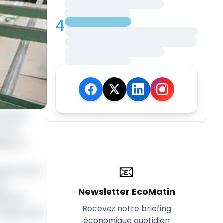
4
ritaire
ans de
dique un
📧
sition de la
de
Newsletter EcoMatin
895 000
Recevez notre briefing
nnique dans
économique quotidien