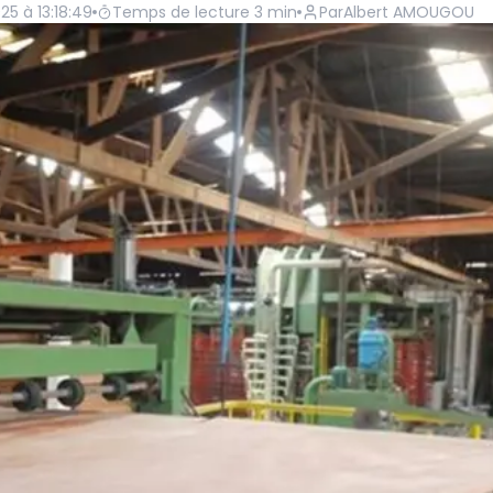
5 à 13:18:49
Temps de lecture
3
min
Par
Albert AMOUGOU