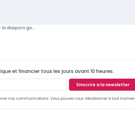
Financement participatif : la diaspora gabonaise et BGFIBourse préparent un fonds d’investissement de 150 millions €
ue et financier tous les jours avant 10 heures.
Sinscrire a la newsletter
recevoir nos communications. Vous pouvez vous désabonner à tout moment