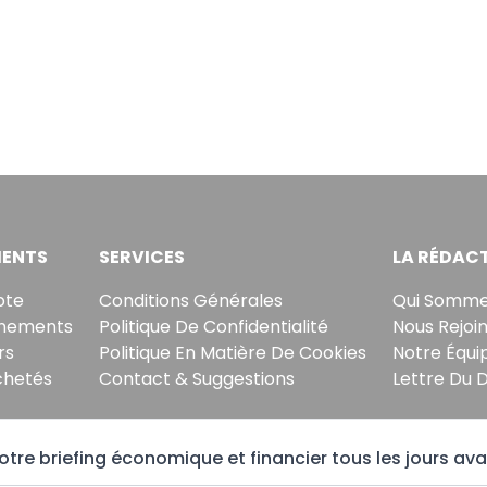
ENTS
SERVICES
LA RÉDAC
pte
Conditions Générales
Qui Somme
nements
Politique De Confidentialité
Nous Rejoi
rs
Politique En Matière De Cookies
Notre Équi
chetés
Contact & Suggestions
Lettre Du 
tre briefing économique et financier tous les jours ava