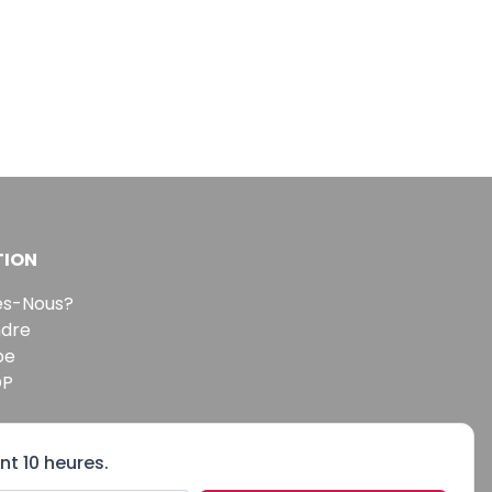
TION
s-Nous?
ndre
pe
DP
nt 10 heures.