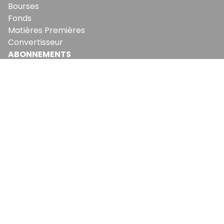
Bourses
Fonds
Matières Premières
Convertisseur
ABONNEMENTS
Mon Compte
Mes Abonnements
Newsletters
Articles Achetés
SERVICES
Conditions Générales
Politique De Confidentialité
Politique En Matière De Cookies
Contact & Suggestions
LA RÉDACTION
Qui Sommes-Nous?
Nous Rejoindre
Notre Équipe