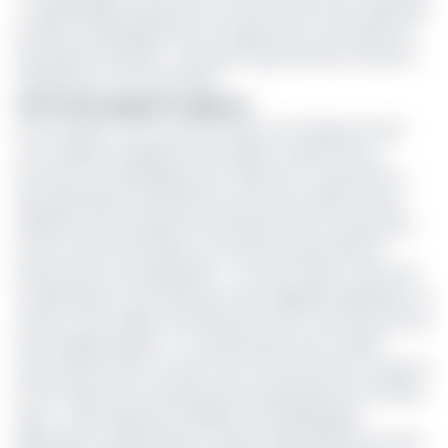
; l’employabilité des jeunes, le renforcement des capacités
locales, le développement de l’agriculture, de la pêche et
des petites industries ; ainsi que la gouvernance locale et
l’implication communautaire.
Partenariat gagnant-gagnant
Pour le Gabon, cet accord constitue une étape clé vers
une meilleure intégration des régions rurales dans le
processus de développement national. En s’associant à
des partenaires internationaux tels que le PNUD, le pays
bénéficie d’une expertise technique de haut niveau pour
mener à bien des projets structurants qui profiteront
directement aux populations. « Il s’inscrit dans la vision de
modernisation et de réduction des inégalités régionales, en
offrant à des milliers de Gabonais l’accès à des services de
base indispensables […] Ce partenariat avec le PNUD
pourrait bien être le moteur de la transformation sociale et
économique tant attendue par les populations de l’arrière-
pays », avait déclaré le Président de la République
gabonaise, le général Brice Clotaire Oligui Nguema, lors de