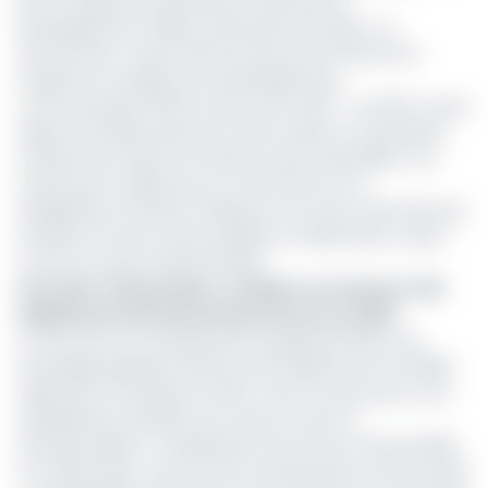
par le Programme des Nations Unies pour le
Développement (PNUD), partenaire du Gabon, ce
financement va permettre le lancement effectif du
Programme d’urgence de développement
communautaire (PUDC), prévu pour 2027. « Le PUDC a pour
objectif de désenclaver les zones rurales en investissant
massivement dans les infrastructures essentielles. Ces
fonds seront utilisés pour la construction et la
réhabilitation d’écoles, d’hôpitaux, de routes, ainsi que pour
améliorer l’accès à l’eau potable et à l’électricité », peut-
on lire sur le site officiel du PNUD.
Lire aussi :
Prêts projets : le Gabon va consacrer 120
milliards de FCFA aux infrastructures en 2025
À noter que cet investissement représente 55,5 % de
l’enveloppe globale estimée à 120 milliards de FCFA (198,5
millions $). En pratique, le PUDC vise la construction ou la
réhabilitation de pistes, de routes en terre et
d’embarcadères ; l’amélioration de l’accès à l’eau potable
et à l’électricité ; la promotion de l’éducation et de la santé