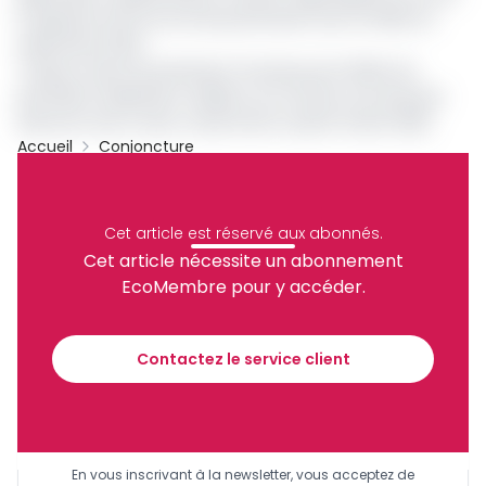
la signature de l’accord de partenariat avec le PNUD en
septembre 2024.
Toujours selon les précisions fournies par le PNUD, les
premières réalisations visibles sur le terrain sont prévues
dans les mois à venir, notamment à partir d’août 2025.
Accueil
Conjoncture
Pnud
Gabon
PUDC
Archive
Partager
Cet article est réservé aux abonnés.
Cet article nécessite un abonnement
EcoMembre pour y accéder.
Recevez notre briefing économique et
financier tous les jours avant 10 heures.
Contactez le service client
Sinscrire a la newsletter
En vous inscrivant à la newsletter, vous acceptez de