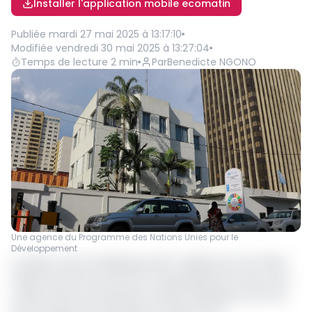
Installer l'application mobile ecomatin
Publiée
mardi 27 mai 2025 à 13:17:10
Modifiée
vendredi 30 mai 2025 à 13:27:04
Temps de lecture
2
min
Par
Benedicte NGONO
Une agence du Programme des Nations Unies pour le
Développement
Le Gabon vient de débloquer 66,7 milliards de FCFA (110,3
millions $) afin de renforcer le développement des zones
rurales. Selon les indications rendues publiques le 22 mai