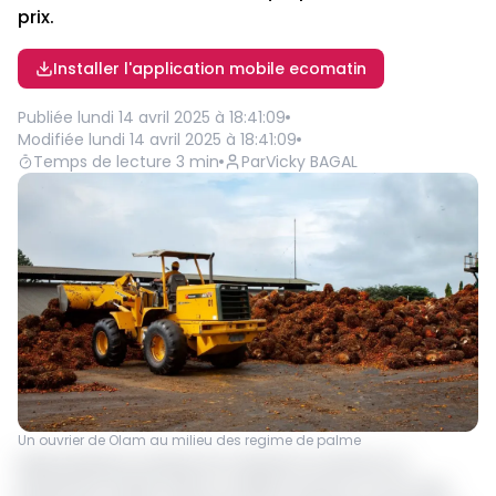
prix.
Installer l'application mobile ecomatin
Publiée
lundi 14 avril 2025 à 18:41:09
Modifiée
lundi 14 avril 2025 à 18:41:09
Temps de lecture
3
min
Par
Vicky BAGAL
Un ouvrier de Olam au milieu des regime de palme
Après plusieurs années de croissance soutenue, la
production d’Olam Palm au Gabon amorce un net repli.