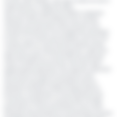
Lire aussi :
Agro-industrie : Olam Agri va céder ses actifs à
l’arabe Salic pour 4 milliards de dollars
Selon le document exploité par EcoMatin, la régression
observée en 2024 est la résultante d’une mauvaise
orientation de la demande, la décrue des prix sur les
marchés internationaux et les changements climatiques.
En effet, l’on se souvient que l’entreprise a fait face à de
nombreux défis au courant des deux dernières années
notamment sur ses champs de production. Leader de la
filière huile de palme et couvrant 100% de la demande
(selon le ministère de l’Economie), Olam Palm Gabon
exploite plusieurs plantations d’une superficie totale de 52
000 hectares et la baisse de sa production serait
directement imputable aux perturbations dans les
plantations de Mouila et d'Awala. Principaux pôles de
production, ces plantations ont été affectées par des
mouvements de grève en novembre 2023, une faible
pluviométrie au courant des 18 derniers mois et l’effet
dévastateur des pachydermes sur les plantations (invasion