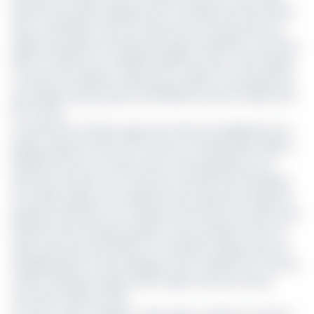
Selon les données relayées par le ministère de l’Économie
dans sa dernière note de conjoncture, la production de
régimes de palme récoltés par l’agro-industriel a chuté de
9,8 % en 2024, pour s'établir à 559 211 tonnes. Cette baisse
confirme la tendance observée en 2023, où la production
avait déjà reculé, passant de 619 505 tonnes en 2022 à 617
917 tonnes.
La production d’huile rouge chez Olam est également en
baisse, passant de 146 414 tonnes au 31 décembre 2023 à
136 852 tonnes un an plus tard, ce qui représente une
diminution de 6,5 %. En revanche, l’activité de l’entreprise
est restée stable sur le segment de production d’huile de
palmiste affichant une croissance de 4,6% à fin 2024 avec
30 353 tonnes d’huile produites contre 29 005 tonnes en
2023. Sans plus de précision, le ministère indique que cet
affaiblissement s’accompagne d’une variation de -9,1% du
chiffre d’affaires d’Olam Palm Gabon entre les 4ème
trimestres 2023 et 2024.