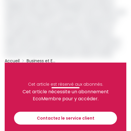
budgétaire 2023-2025 et qui projetaient la production
nationale d’huile de palme à 107 336 tonnes en 2024 et 109
499 tonnes en 2025. Par conséquent, le gouvernement
reste optimiste pour l’année en cours et projette une
nouvelle hausse de 11% de la production nationale de
régime de palme en 2025. Cette hausse serait soutenue,
entre autres, par l’amélioration des rendements grâce à
l’arrivée à maturité des palmeraies d’Awala et Mouila.
Accueil
Business et Entreprises
Huile De Palme
Gabon
Olam Palm Gabon
Archive
Cet article est réservé aux abonnés.
Partager
Cet article nécessite un abonnement
EcoMembre pour y accéder.
Recevez notre briefing économique et
financier tous les jours avant 10 heures.
Contactez le service client