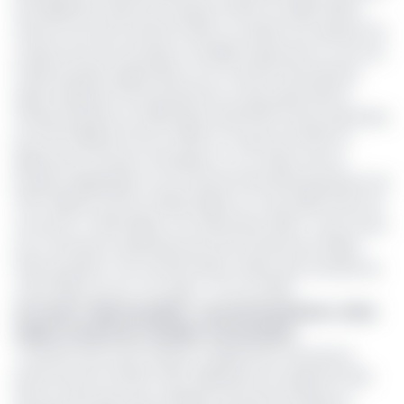
des éléphants dans les champs d’Olam en juillet 2024).
Aussi le recul de l’activité d’Olam au Gabon est adossé à la
conjoncture économique mondiale impactant le cours de
l’huile de palme gabonaise sur le marché international.
Après l’explosion de la production et des exportations
d’huile de palme en 2022 (plus de 80 000 tonnes exportées
pour 60 milliards FCFA en 2022, en hausse de 146% en
glissement annuel), l’entreprise a vu la valeur de ses
produits dégringoler sur le marché international passant de
1 557 dollars la tonne à 610,5 dollars en mars 2023 avant de
remonter à 1 050 dollars à fin décembre 2023. Toute chose
qui a favorisé le ralentissement de l’activité de la filière
huile de palme. Pour l’année 2024, l’indice des activités de
cette filière est de -5%, après -3,7% en 2023.
Lire aussi :
Huile de palme : accusé de pollution, Olam
Gabon sommé de remédier à la situation
Toutefois, bien qu’en baisse en glissement annuel, les
performances d’Olam Palm dépassent les objectifs fixés
dans le document de cadrage macroéconomique et