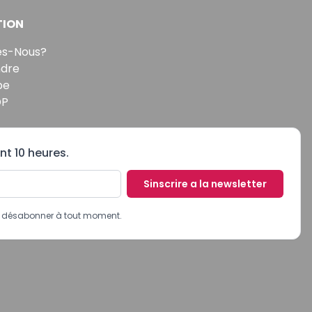
TION
s-Nous?
ndre
pe
DP
nt 10 heures.
Sinscrire a la newsletter
us désabonner à tout moment.