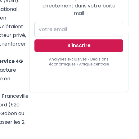
 (Spin).
directement dans votre boîte
tional ;
mail
 en
 s'étaient
teur privé,
et renforcer
S'inscrire
Analyses exclusives • Décisions
ervice 4G
économiques • Afrique centrale
racture
ée en
r Franceville
Nord (520
e Gabon au
sser les 2