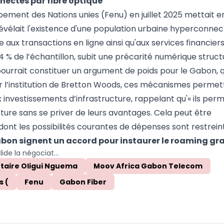
ectés par fibre optique
ement des Nations unies (Fenu) en juillet 2025 mettait e
révélait l'existence d'une population urbaine hyperconne
ux transactions en ligne ainsi qu'aux services financier
e 14 % de l’échantillon, subit une précarité numérique structu
 pourrait constituer un argument de poids pour le Gabon, 
 l’institution de Bretton Woods, ces mécanismes permet
x investissements d’infrastructure, rappelant qu'« ils per
ture sans se priver de leurs avantages. Cela peut être
nt les possibilités courantes de dépenses sont restreint
Gabon signent un accord pour instaurer le roaming gra
Gabon : Oligui Nguema valide la négociation des Partenariats public-privé pour porter la fibre optique à plus de 1 800 km
otaire Oligui Nguema
Moov Africa Gabon Telecom
s (
Fenu
Gabon Fiber