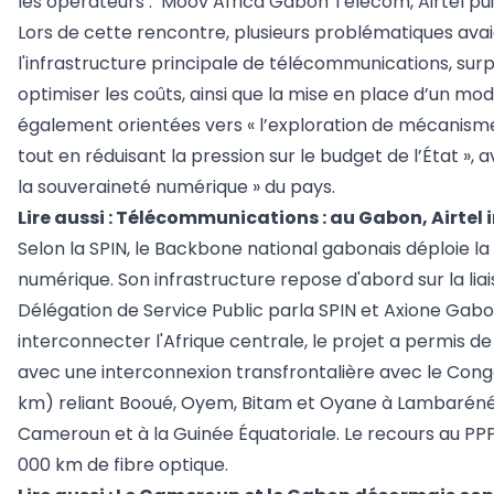
les opérateurs : Moov Africa Gabon Telecom, Airtel pui
Lors de cette rencontre, plusieurs problématiques ava
l'infrastructure principale de télécommunications, surp
optimiser les coûts, ainsi que la mise en place d’un mo
également orientées vers « l’exploration de mécanism
tout en réduisant la pression sur le budget de l’État », 
la souveraineté numérique » du pays.
Lire aussi :
Télécommunications : au Gabon, Airtel in
Selon la SPIN, le Backbone national gabonais déploie la f
numérique. Son infrastructure repose d'abord sur la lia
Délégation de Service Public parla SPIN et Axione Ga
interconnecter l'Afrique centrale, le projet a permis de 
avec une interconnexion transfrontalière avec le Congo 
km) reliant Booué, Oyem, Bitam et Oyane à Lambaréné 
Cameroun et à la Guinée Équatoriale. Le recours au PP
000 km de fibre optique.