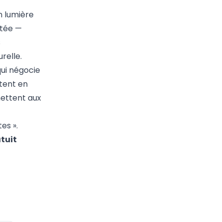
n lumière
ctée —
s
relle.
qui négocie
tent en
mettent aux
es ».
tuit