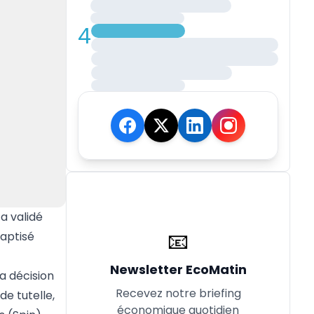
4
a validé
📧
baptisé
Newsletter EcoMatin
a décision
Recevez notre briefing
de tutelle,
économique quotidien