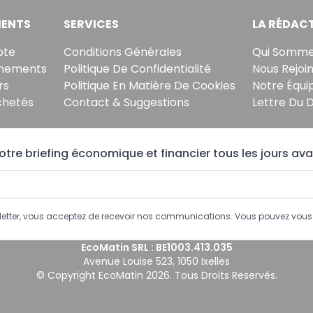
ENTS
SERVICES
LA RÉDAC
pte
Conditions Générales
Qui Somme
nements
Politique De Confidentialité
Nous Rejoi
rs
Politique En Matière De Cookies
Notre Équi
chetés
Contact & Suggestions
Lettre Du 
tre briefing économique et financier tous les jours ava
sletter, vous acceptez de recevoir nos communications. Vous pouvez vo
EcoMatin SRL : BE1003.413.035
Avenue Louise 523, 1050 Ixelles
© Copyright EcoMatin 2026. Tous Droits Reservés.