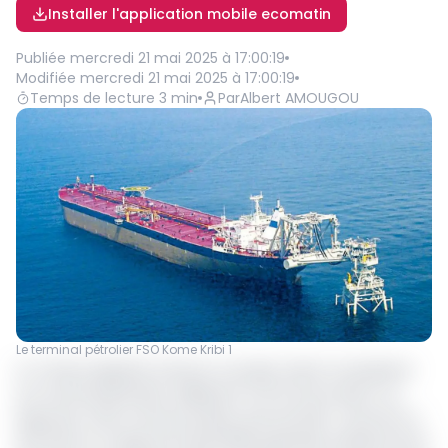
Installer l'application mobile ecomatin
Publiée
mercredi 21 mai 2025 à 17:00:19
Modifiée
mercredi 21 mai 2025 à 17:00:19
Temps de lecture
3
min
Par
Albert AMOUGOU
Le terminal pétrolier FSO Kome Kribi 1
Le Tchad s'apprête à lancer un projet visant à remplacer
son terminal pétrolier vieillissant, le FSO Kome Kribi 1, au
large des côtes camerounaises, près de Kribi. L'annonce a
été faite en marge de l'assemblée générale ordinaire de la