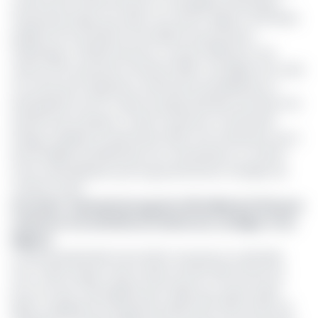
notamment influencée par la compagnie britannique
Savannah Energy, qui, selon son récent rapport d'activités
publié le 19 mai, prévoit d'accélérer les processus
d'arbitrage Tchad/Cameroun courant 2025 pour une
clôture d'ici le premier trimestre 2026. Ces litiges font suite
à la vente par l'opérateur américain ExxonMobil de sa
participation de 40 % dans le projet pétrolier de Doba et le
système de transport Tchad-Cameroun à Savannah
Energy, finalisée en décembre 2022. Une transaction qui a
été émaillée de différends, de contestations, et même
d'une nationalisation par le gouvernement tchadien de
certains actifs.
Lire aussi :
Savanah Energy lève 181 milliards FCFA pour
renforcer ses activités au Cameroun, au Niger et au
Nigeria
Le terminal pétrolier Kome Kribi 1 actuel est un pétrolier
ULCC (Ultra Large Crude Carrier) de 357 000 tonnes de
port en lourd. Cela signifie qu'il s'agit d'un navire super-
géant capable de transporter jusqu'à 357 000 tonnes de