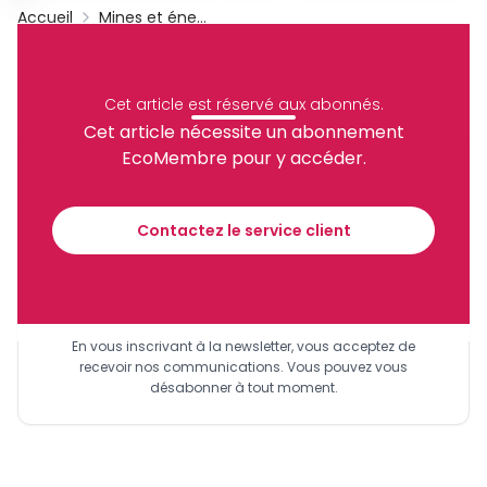
Accueil
Mines et énergies
Kribi
Tchad
Terminal Pétrolier
Archive
Partager
Cet article est réservé aux abonnés.
Cet article nécessite un abonnement
EcoMembre pour y accéder.
Recevez notre briefing économique et
financier tous les jours avant 10 heures.
Contactez le service client
Sinscrire a la newsletter
En vous inscrivant à la newsletter, vous acceptez de
recevoir nos communications. Vous pouvez vous
désabonner à tout moment.