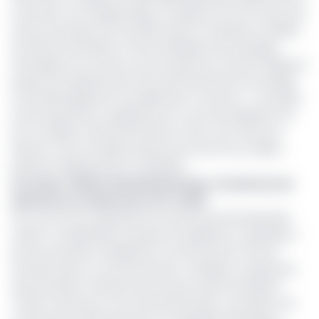
Cameroon Oil Transportation Company (COTCO) qui s'est
tenue à Douala le 16 mai 2025. Selon le ministère tchadien
du Pétrole, des Mines et de la Géologie, des échanges
techniques ont eu lieu sur les travaux du comité chargé du
projet de remplacement de l’unité flottante de stockage
et de déchargement actuellement en service. « Ce projet,
d'une importance capitale pour la commercialisation du
brut tchadien, devrait être lancé à très court terme et
aboutir à une nouvelle infrastructure d’ici-là mi-2028 »,
précise le département ministériel.
Lire aussi :
Affaire Savannah Energy : les dessous du
deal entre le Cameroun et le Tchad
Si le coût et les capacités du nouveau terminal pétrolier
restent confidentiels, le projet est qualifié de « grandiose »
par les autorités tchadiennes. Son lancement s'inscrit
toutefois dans un environnement complexe, marqué par
de profondes mutations des acteurs clés de l'oléoduc
Tchad-Cameroun et du terminal de Kribi. La situation est