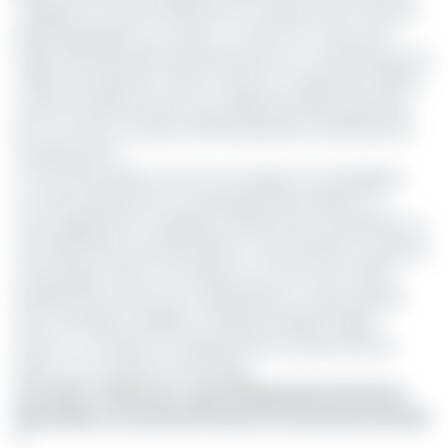
cargaison et d'autres éléments, le classant parmi les plus
grands pétroliers au monde. Ce navire est conçu pour
traiter 225 000 barils de pétrole par jour et stocker plus de 2
millions de barils brut. Mis en service en septembre 2003, il
a permis d'exporter plus d’un milliard de barils de pétrole
brut en 20 ans, via plus de 1000 opérations d'enlèvement
de pétrole brut.
Ce terminal existant, dont la conception et l'installation
ont été assurées par la société japonaise MODEC Inc.,
inclut également un pipeline de 30 pouces de diamètre et
de 22 kilomètres de long reliant la côte de Kribi au système
d'amarrage. Durant son existence, le FSO Kome-Kribi a
bénéficié de travaux de modernisation en deux phases,
dont la dernière, réalisée en 2022 par Maersk Supply
Service, a consisté au remplacement de deux bras de
liaison sur le système d'amarrage.
Lire aussi :
Cameroun : qui est Betjol Hiol Charité de
Bessombe, le nouveau PCA du Port Autonome de Kribi
?