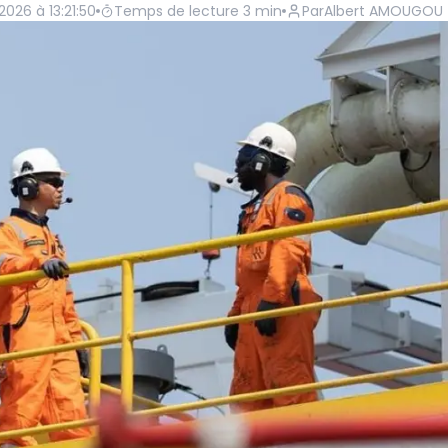
 2026 à 13:21:50
Temps de lecture
3
min
Par
Albert AMOUGOU