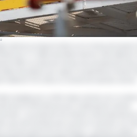
fu
e) opérant au large du Gabon sur le champ de Dussafu (7
faires de 77,7 millions de dollars (environ 43,8 milliards 
janvier 2026. Ce niveau de revenus, issu exclusivement des
 millions de dollars), par rapport au quatrième trimestre 2
110,51 milliards FCFA), dans un contexte de repli des volumes
lle s’explique par un effet ciseau volumes-prix. Au Gabon
rils (soit 22 400 barils par jour), tandis que les volumes
 de barils. « La production du trimestre a été impactée pa
nho, qui a été achevée avec succès en novembre. Les vo
 survenue après la fin du trimestre. », précise le rapport