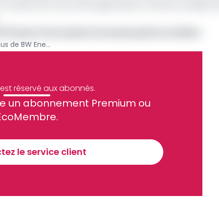
r à transformer ses stocks gabonais en revenus au début d
ds FCFA pour forer quatre nouveaux puits au Gabon
Pétrole: au Gabon, les revenus de BW Energy chutent de 60 % au 4e trimestre
e est réservé aux abonnés.
site un abonnement Premium ou
ue et financier tous les jours avant 10 heures.
EcoMembre.
Sinscrire a la newsletter
ez le service client
recevoir nos communications. Vous pouvez vous désabonner à tout moment