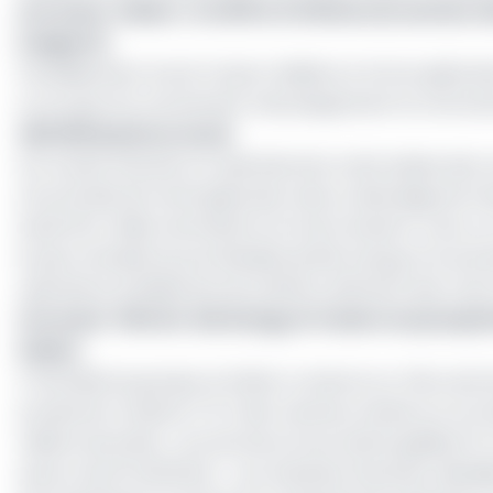
Lire aussi :
Gabon : le chiffre d’affaires du secteur 
(rapport)
Parallèlement, le prix moyen réalisé sur le brut gabona
un an plus tôt, accentuant mécaniquement la contractio
400 000 barils en stock
Sur le plan financier et opérationnel, cette baisse des
structurelle de l’actif gabonais mais un décalage de tré
barils (0,4 million de barils) en fin de trimestre. Avec 
le plus rentable du portefeuille de BW Energy et le prin
opérations brésiliennes de Golfinho affichent des coûts
Lire aussi :
Pétrole : Bw Energy et Vaalco en pourpar
Gabon
À l’échelle du groupe, le Gabon conserve un rôle centr
production totale et 72 % des volumes vendus sur le tri
millions de barils, « proche de sa fourchette guidée (11
autour de 20 USD/baril. ». Les résultats financiers détai