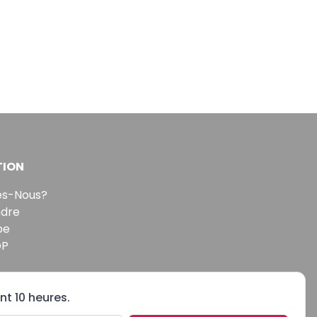
TION
s-Nous?
ndre
pe
DP
nt 10 heures.