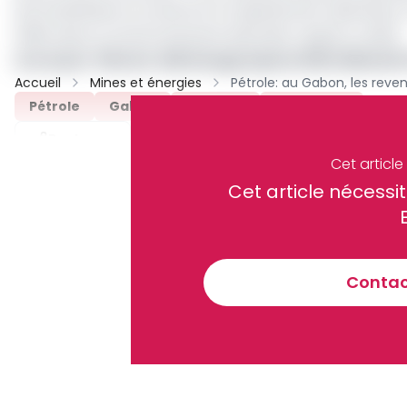
les investisseurs scruteront la capacité de l’opérateu
2026, dans un environnement pétrolier toujours volatil.
Lire aussi :
Pétrole : BW Energy injecte 108 milliar
Accueil
Mines et énergies
Pétrole
Gabon
Revenus
BW Energy
Partager
Cet articl
Cet article néces
Recevez notre briefing économiq
Contact
En vous inscrivant à la newsletter, vous acceptez de 