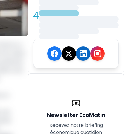
4
3,5 %), a
FCFA), selon
 ventes de
024, où le
, la
📧
r une
Newsletter EcoMatin
lumes
Recevez notre briefing
.
économique quotidien