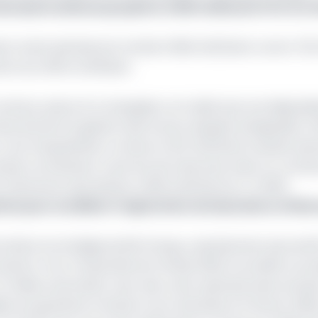
des hydrocarbures projeté à 4 800 milliards FCFA d’ici
is à cette période est tombé à 59,8 USD/baril, contre 72,
n du chiffre d’affaires.
 revenus, assure la compagnie, ne traduit pas une dégrada
sorerie lié à la gestion des stocks, lesquels atteignaient 
un coût d’exploitation contenu à 12,5 USD/baril, Dussafu dem
cipal contributeur à ses flux de trésorerie, dans un contex
 nettement plus élevés, à 93,8 USD/baril au T4 2025.
lers pour accélérer l’exploration de deux blocs offsh
al dans la stratégie de BW Energy, représentant plus de 9
mestre. Pour l’ensemble de l’année 2025, la société a prod
-12 millions de barils), avec des coûts opérationnels annue
llés du quatrième trimestre sont attendus le 5 février 2026