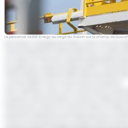
Le personnel de BW Energy au large du Gabon sur le champ de Dussa
BW Energy, compagnie pétrolière cotée à Oslo (Norvèg
clôturé le quatrième trimestre 2025 avec un chiffre d’af
son rapport de mise à jour opérationnelle publié le 16 
brut gabonais, marque une baisse de 60,3 % (soit de 118
chiffre d’affaires s’élevait à 195,8 millions de dollars (
commercialisés et de correction des prix du pétrole.
Selon l’opérateur, cette contre-performance trimestrie
production nette de Dussafu a reculé à 2,1 millions de ba
effectivement vendus ont chuté de moitié, à 1,3 million
période de maintenance plus longue que prévu à Golfi
vendus ont été affectés par une levée tardive à Dussafu,