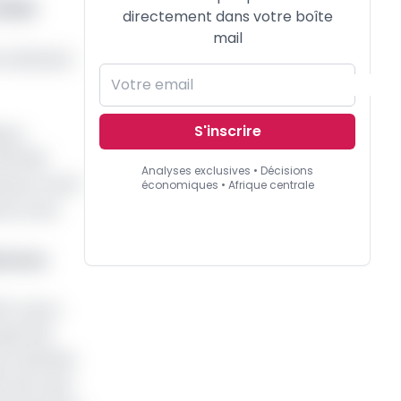
 2032
directement dans votre boîte
mail
5 USD/baril
S'inscrire
tion
400 000
Analyses exclusives • Décisions
eure l’actif
économiques • Afrique centrale
te où les
ores au
0 % de la
uit 10,9
ls maîtrisés
, alors que