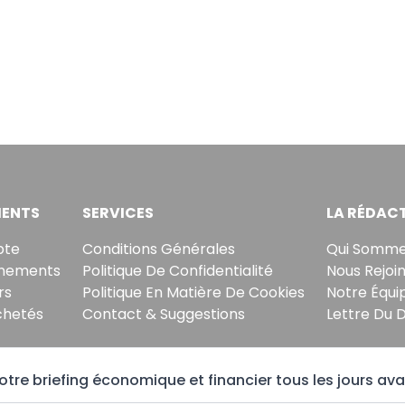
ENTS
SERVICES
LA RÉDAC
pte
Conditions Générales
Qui Somme
nements
Politique De Confidentialité
Nous Rejoi
rs
Politique En Matière De Cookies
Notre Équi
chetés
Contact & Suggestions
Lettre Du 
tre briefing économique et financier tous les jours ava