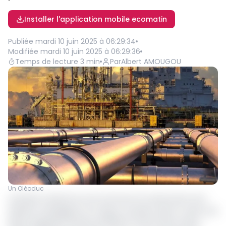
Installer l'application mobile ecomatin
Publiée
mardi 10 juin 2025 à 06:29:34
Modifiée
mardi 10 juin 2025 à 06:29:36
Temps de lecture
3
min
Par
Albert AMOUGOU
Un Oléoduc
La Russie a donné son feu vert pour la construction d'un
oléoduc stratégique au Congo, un projet visant à créer une
liaison (pipeline) de plus de 500 km entre Pointe-Noire,