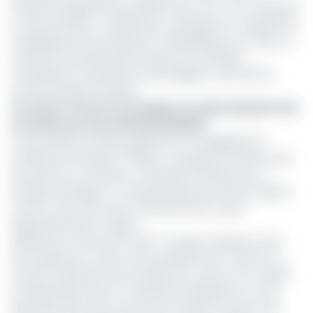
important dispositif de transport pour son or noir, essentiel
à cette ambition. Il solidifie par conséquent la coopération
énergétique entre la Russie et la République du Congo, en
valorisant le potentiel des ressources naturelles
congolaises et l'expertise technologique russe dans le
secteur pétrolier et gazier.
Lire aussi :
Perenco revendique le leadership pétrolier
au Cameroun avec 90 000 barils/jour
Cette initiative marque également un engagement
durable de la Russie en Afrique, consolidant ses liens avec
les nations du continent, une priorité affichée de sa
politique étrangère. Un tel partenariat pourrait par ailleurs
ouvrir la voie à de futurs investissements russes
significatifs dans la région.
Initialement annoncé en 2017, ce projet d'oléoduc avait
été suspendu en raison de la pandémie de Covid-19. La
récente ratification par le parlement russe le 21 mai 2025
et l'approbation par le Conseil de la Fédération le 4 juin
2025, ainsi que la rencontre entre Vladimir Poutine et le