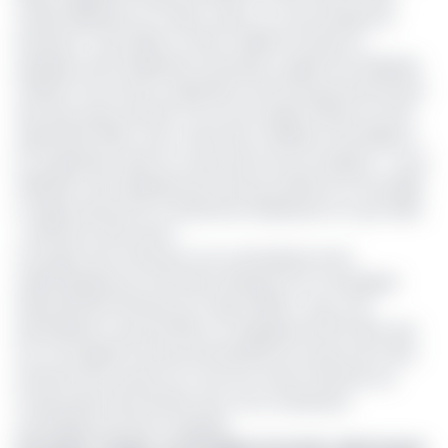
Lutété, Maloukou et Tresho, selon un communiqué du
Kremlin le 7 juin 2025. En effet, Vladimir Poutine, le
président de la Fédération de Russie a signé la loi fédérale
ratifiant l'accord de coopération entre les gouvernements
des deux pays samedi. Cet accord, signé à Moscou le 28
septembre 2024, vise à créer des conditions favorables à
la coopération dans la construction de cet oléoduc. « La loi
fédérale a été adoptée par la Douma d’État le 21 mai 2025
et approuvée par le Conseil de la Fédération le 4 juin 2025.
», précise le document.
Ce projet sera mené par une coentreprise entre
Zakneftegazstroy-Prometey (Russie) et la Compagnie
Nationale des Pétroles du Congo (SNPC), avec une
participation russe de 90% et congolaise de 10%. Bien que
son cout global n’ait pas été dévoilé, les travaux de cette
infrastructure, prévus sur trois ans, seront financés sur
fonds propre de la Russie avec une contribution
symbolique de l’Etat congolais.