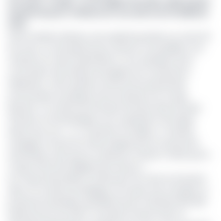
Lire aussi :
Congo : Le norvégien PetroNor cible 5 puits
de pétrole pour rembourser une dette de 13 milliards
FCFA
Dans le détail, l'oléoduc sera exploité pendant au moins 25
ans avec un tarif garanti pour assurer sa rentabilité, et le
chantier est. Selon Andreï Klimov, vice-président de la
commission des Affaires étrangères du Conseil de la
Fédération, cette initiative renforcera le partenariat
économique et politique entre la Russie et le Congo,
illustrant « la volonté de la Russie d’investir dans les pays
africains et de développer une coopération de longue
durée avec eux. », a-t-il précisé. Par ailleurs, « la Russie
s'engage à fournir les fonds, équipements et personnel
nécessaires, ainsi que du carburant si besoin, tandis que le
Congo offrira des allègements fiscaux. »
Au Congo-Brazzaville, la ratification de cette loi intervient
dans un contexte stratégique où le pays vise à doubler sa
production pétrolière quotidienne pour atteindre 500 000
barils par jour d'ici 2027. Ce projet lui assure ainsi un