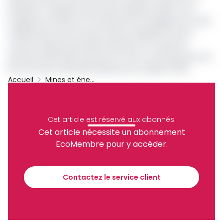
président congolais Denis Sassou Nguesso début mai,
soulignent la relance et l'importance stratégique de cette
collaboration pour les deux nations. Rappelons que la
consommation de produits pétroliers au Congo est
estimée à 800 000 tonnes par an avec une production de
brute d’environ 260 000 barils par jour d’après l’OPEP.
Accueil
Mines et énergies
Congo
Pipeline
Petrole Brut
Russie
Moscou
Archive
Cet article est réservé aux abonnés.
Partager
Cet article nécessite un abonnement
EcoMembre pour y accéder.
Recevez notre briefing économique et
financier tous les jours avant 10 heures.
Contactez le service client
Sinscrire a la newsletter