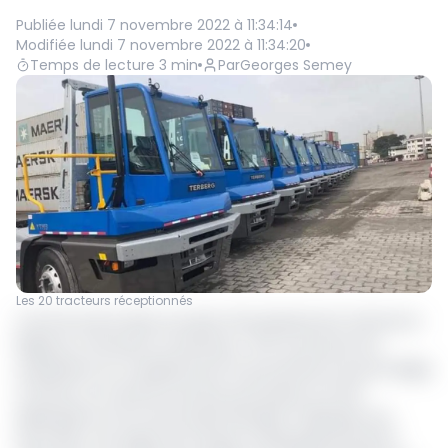
Publiée
lundi 7 novembre 2022 à 11:34:14
Modifiée
lundi 7 novembre 2022 à 11:34:20
Temps de lecture
3
min
Par
Georges Semey
Les 20 tracteurs réceptionnés
Comme inscrit dans son plan d'investissement triennal, la
Régie du Terminal à Conteneurs (RTC) poursuit ses
acquisitions en matériel lourd. En provenance du port Belge
d' Anvers, au total 20 tracteurs portuaires ont été
débarqués au Port de Douala-Bonaberi. Fabriqués aux
Pays-Bas, ces engins de marque Terberg Benschop B.V