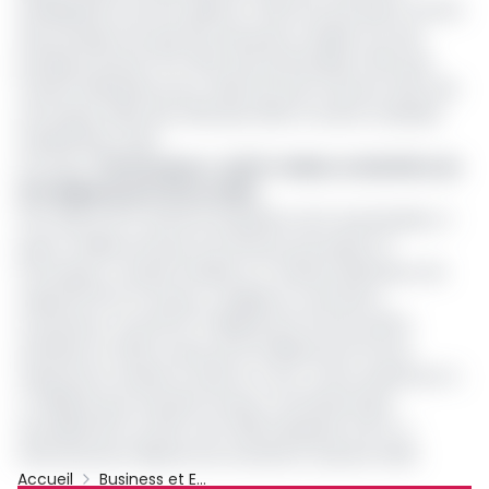
réhabilitation de terre-pleins et VRD (24 hectares), l’achat
des portiques de quai (5), des grues mobiles (4), des
portiques de parc RTG (16), des reachstakers (23), des
chariots élévateurs pour vides (5), des tracteurs (22), des
remorques (39), des véhicules (60) et autres matériels
d’exploitation (22).
Lire aussi :
Performance : la RTC réalise un bénéfice de
12,3 milliards de Fcfa en 2020
Pour 2021, la RTC prévoit l’acquisition de 5 reachstakers, 2
grues mobiles de quai, 20 tracteurs portuaires, 10
remorques, 2 empty handler et 2 chariots élévateurs de
capacité 20 et 5 tonnes. La Régie du Terminal à
Conteneurs c'est 56, 87 milliards de FCFA de chiffre
d'affaires en 2021, et plus de 32 milliards de FCFA de
redevances versées au PAD en 2 ans, contre seulement 3,
4 milliards que reversait l'ancien concessionnaire
annuellement au PAD. Avec 383 employés, la RTC a
effectivement débuté ses activités le 2 janvier 2020.
Accueil
Business et Entreprises