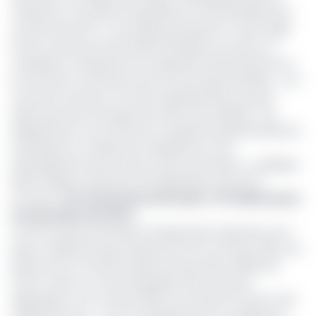
s'ajoutent à une série d'acquisitions et d'investissements
au profit de la RTC. Ces engins permettent à cette régie
du Port autonome de Douala d'améliorer son parc en
matériels et d'optimiser ses capacités d'interventions sur
le terminal à conteneurs du Port de Douala-Bonaberi. « Les
nouveaux tracteurs vont être opérationnels sous peu,
après que des remorques leur aient été attelées. Ces
équipements vont renforcer la capacité opérationnelle de
l’entreprise en matière de chargement et de
déchargement des navires au port de Douala », a expliqué
Martin Adepi, le Directeur de l’exploitation de la RTC.
Lire aussi :
Port Autonome de Douala : 473 millions pour
la rénovation de la RTC
Les 20 tracteurs portuaires réceptionnés s'ajoutent aux 2
grues mobiles de quai acquis par la RTC le 9 août 2021, une
partie d'un lot total de 5 grues de quai (1,84 milliard de
FCFA). Quant au coût d'acquisition des tracteurs
débarqués ce 27 octobre 2022, il est estimé à environ 1,52