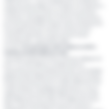
milliard de FCFA. « Tous ces équipements nouvellement
acquis par la jeune Régie vont contribuer non seulement à
améliorer les services offerts aux clients du terminal à
conteneurs, mais également à renforcer l’attractivité du
port de Douala-Bonabéri. Plusieurs autres investissements
sont programmés pour remettre à niveau le yard à
conteneurs laissé dans un piteux état par l’ancien
concessionnaire », ajoute Martin Adepi.
Lire aussi :
Port de Douala : la RTC réalise un chiffre
d’affaires de 56,8 milliards en 2021
Juste après sa prise de fonction, la Direction déléguée de
la RTC a en effet élaboré un ambitieux plan de
financement de ses investissements pour une enveloppe
globale de 102,13 milliards de FCFA. Plan financé à hauteur
de 62% d’autofinancement RTC (63,56 milliards de FCFA)
et 38% d’emprunt (enveloppe échelonnée sur 4 ans: 10
milliards de FCFA en 2021, 8,58 milliards de FCFA en 2022,
9,99 milliards de FCFA en 2023, et 10 milliards de FCFA en
2024). Le plan d’investissement de la RTC prévoit la