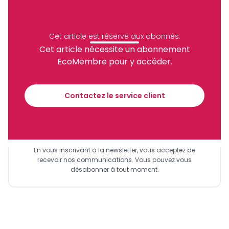
Cameroun
Port De Douala
RTC
Archive
Partager
Cet article est réservé aux abonnés.
Cet article nécessite un abonnement
EcoMembre pour y accéder.
Recevez notre briefing économique et
financier tous les jours avant 10 heures.
Contactez le service client
Sinscrire a la newsletter
En vous inscrivant à la newsletter, vous acceptez de
recevoir nos communications. Vous pouvez vous
désabonner à tout moment.