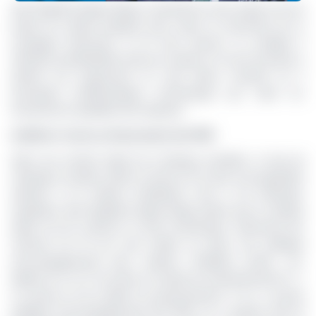
Axel Stophène Ibinga Ibinga a présenté les axes majeurs de son
projet de société quelques jours après le lancement de la
campagne électorale, le 29 mars dernier. Le candidat à
l’élection présidentielle prévue au Gabon le 12 avril prochain a
décliné son programme en neuf piliers résumés en 5
principales problématiques économiques qui, selon lui,
structurent le quotidien des Gabonais.
Améliorer l’accès au financement des PME
Selon une récente étude de la Banque mondiale, le taux de
chômage au Gabon s’élève à environ 32 % pour une population
estimée à 2,5 millions d’habitants. Face à cet indicateur
inquiétant, Axel Stophène Ibinga Ibinga estime que la solution
idoine est de renforcer le tissu économique. Autrement dit,
l’homme de 44 ans veut mettre en place une politique
d’accompagnement pour soutenir l’initiative privée. Car,
déplore-t-il, en 17 ans dans le monde de l’entrepreneuriat, il «
n’a jamais eu de soutien du gouvernement. Il n’y a aucune
politique d’accompagnement des PME. Ça a toujours été les