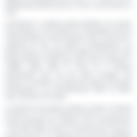
établissements bancaires privés à un taux » qui est, selon lui, à
revoir.
Concrètement, le candidat envisage d’identifier et de soutenir
104 entreprises, et de transformer les responsables de plus de
4 000 associations en chefs d’entreprise. Dans le même sens, il
ambitionne de créer une banque de développement, une
Banque agricole, une Banque de l’Habitat ainsi qu’une Caisse
Epargne nationale. Toujours pour lutter contre le chômage, le
candidat compte mettre un accent sur la formation
professionnelle. Ainsi, l’une des actions envisagées c’est
restaurer et réorienter les missions des Centres de Formation
Professionnelle et de Perfectionnement (CFPP) de Mouila,
Oyem, Libreville et Franceville.
Le mécanisme ainsi proposé consistera à injecter 25 milliards
de FCFA par an, soit 175 milliards de FCFA sur les sept ans du
mandat présidentiel. Pour améliorer l’accès aux financements,
« nous allons mettre en place un mécanisme qui va assurer la