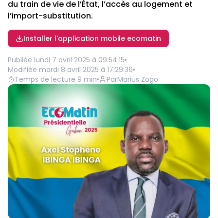
du train de vie de l’État, l’accès au logement et
l’import-substitution.
Installer l'application mobile ecomatin
Publiée
lundi 7 avril 2025 à 09:54:15
Modifiée
mardi 8 avril 2025 à 17:29:36
Temps de lecture
9
min
Par
Marius Zogo