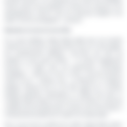
garantie bancaire. Les entreprises qui auront été identifiées
comme ayant un fort potentiel en termes de croissance et de
développement, celles-là, dans une démarche d’équité et de
justice, seront accompagnées », promet-il.
Réduction du train de vie de l’État
Sur le plan politique, Ibinga Ibinga plaide pour une nouvelle
manière de concevoir la gouvernance. Pour lui, il faut engager
des investissements politiques, c’est-à-dire des choix qui
profitent au plus grand nombre. « Je prends l’engagement
d’amener le Gabon dans une gouvernance économique
stratégique », affirme-t-il. Pour ce faire, l’une des premières
actions est de « redonner sens » et efficacité à la dépense
publique. Estimant que les 107 000 agents de la fonction
publique gabonaise représentent un effectif trop lourd, le
candidat entend réduire le train de vie de l’État en créant des
conditions plus favorables dans le secteur privé, afin d’inciter à
l’entrepreneuriat plutôt qu’à la quête d’un emploi public.
Pour ce qui est de la gestion de la dette, Ibinga Ibinga estime