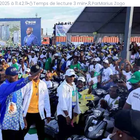
2025 à 11:42:11
Temps de lecture
3
min
Par
Marius Zogo