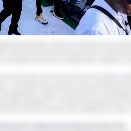
ulations que, dans le cadre du scrutin prévu pour le same
és Trans’Urb et SOGATRA seront gratuits sur l’ensemble d
ne note signée le 9 avril par le ministre des Transports, J
ement des citoyens vers leurs bureaux de vote, dans un esp
 « Tous les électeurs, précise la note, sans distinction d
te disposition. Il s’agit d’un service public mis à disposit
 principes républicains ». Le membre du gouvernement in
é, de courtoisie et de respect des consignes pour assurer
’Goma veut « rompre avec la France et le franc CFA »