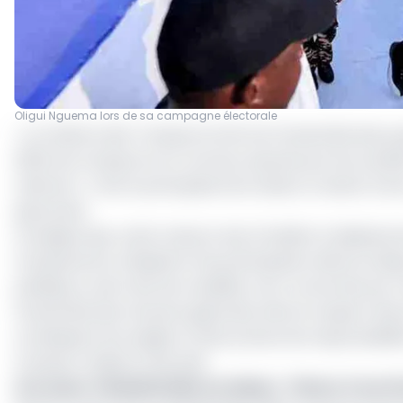
Oligui Nguema lors de sa campagne électorale
« Le ministre des Transports informe l’ensemble des pop
2025, les transports en commun assurés par les sociét
national ». C’est la principale information à retenir d’u
Ignoumba.
Il souligne que, cette mesure vise à faciliter le déplac
transparence, d’équité et de participation démocratique.
politique ou de choix de candidat, sont concernés par cet
l’ensemble des citoyens gabonais, dans le respect des
conséquent les usagers à faire preuve de responsabilit
transport fluide et sécurisé.
Lire aussi :
Présidentielle au Gabon : Thierry Yvon N