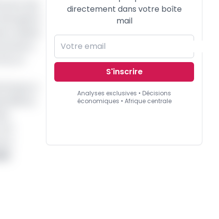
ements des
directement dans votre boîte
 dérogation
mail
ine valable
nications
ois, en
S'inscrire
ie Bongo et
Analyses exclusives • Décisions
e Bilie By
économiques • Afrique centrale
sée
rois
mme.
025