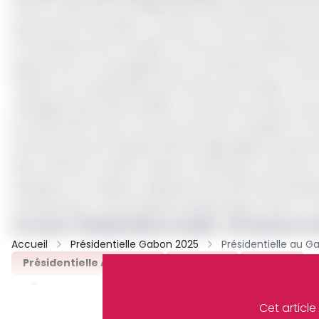
Dans le cadre de la présidentielle 2025, le gouvernem
personnes et des biens. A preuve, le même ministre des 
à l’interdiction de circulation nocturne des véhicules 
jusqu’au avril. Ce qui signifie que, contrairement à ce
routiers sont suspendues pour éviter des fraudes. Car, il
changeant juste des localités. Ce qui est de nature à en
Les Gabonais votent, le 12 avril, leur futur président, 1
porté au pouvoir le général Brice Oligui Nguema, grand fa
Nze, le dernier Premier ministre d’Ali Bongo. Les autre
Essingone, un médecin, Stéphane Germain Iloko Bousseng
entrepreneurs, Axel Stophène Ibinga Ibinga, Thierry 
Lire aussi :
Présidentielle au Gabon : 40 missions d’o
Accueil
Présidentielle Gabon 2025
Présidentielle Au Gabon
SOGATRA
Archive
Partager
Cet articl