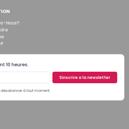
TION
s-Nous?
ndre
pe
DP
nt 10 heures.
Sinscrire a la newsletter
us désabonner à tout moment.