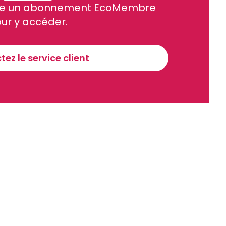
site un abonnement EcoMembre
ue et financier tous les jours avant 10 heures.
ur y accéder.
Sinscrire a la newsletter
ez le service client
recevoir nos communications. Vous pouvez vous désabonner à tout moment