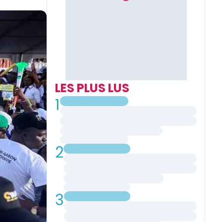
LES PLUS LUS
1
2
3