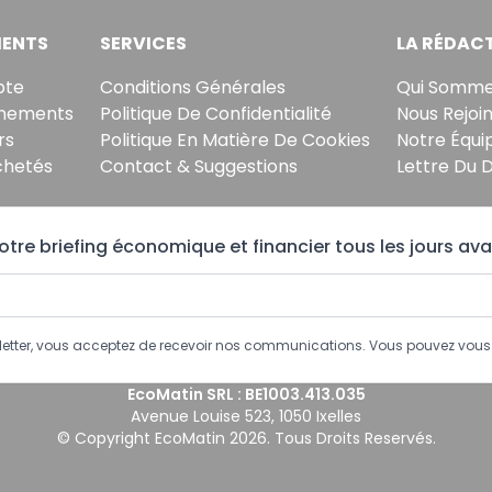
ENTS
SERVICES
LA RÉDAC
pte
Conditions Générales
Qui Somme
nements
Politique De Confidentialité
Nous Rejoi
rs
Politique En Matière De Cookies
Notre Équi
chetés
Contact & Suggestions
Lettre Du 
tre briefing économique et financier tous les jours ava
sletter, vous acceptez de recevoir nos communications. Vous pouvez vo
EcoMatin SRL : BE1003.413.035
Avenue Louise 523, 1050 Ixelles
© Copyright EcoMatin 2026. Tous Droits Reservés.