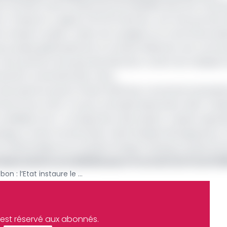
ent semble mettre beaucoup de flexibilité dans les mouv
Transports a signé, le 03 avril dernier, une note portant
de transport public routier de voyageurs en zone interurba
 qui se passe généralement en temps d’élection, les commu
 est parfois arrivé que des électeurs votent de multiples f
tacher la sincérité des votes.
9 mois après le putsch d'août 2023 qui a renversé la dynast
vori du scrutin. Il a pour principal adversaire Alain-Claud
s candidats sont : un inspecteur des impôts, Joseph Lapen
ui, un haut fonctionnaire, Alain Simplice Boungoueres, t
Yvon Michel Ngoma et Zenaba Gninga Chaning, la seule fe
bservations accréditées pour le scrutin du 12 avril 2
Présidentielle au Gabon : l’Etat instaure le transport gratuit pour le déplacement des électeurs
e est réservé aux abonnés.