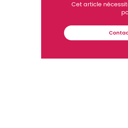
Cet article néces
Recevez notre briefing économiq
po
Contact
En vous inscrivant à la newsletter, vous acceptez de 