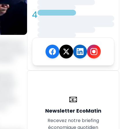
4
di 12 avril
u territoire
onathan
rit de
’opinion
ion de
📧
vite par
 un
Newsletter EcoMatin
Recevez notre briefing
économique quotidien