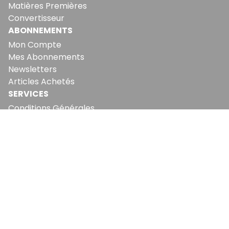
Matières Premières
Convertisseur
ABONNEMENTS
Mon Compte
Mes Abonnements
Newsletters
Articles Achetés
SERVICES
Conditions Générales
Politique De Confidentialité
Politique En Matière De Cookies
Contact & Suggestions
LA RÉDACTION
Qui Sommes-Nous?
Nous Rejoindre
Notre Équipe
Lettre Du DP