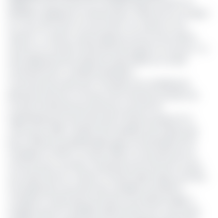
Malgré la mise à l'écart du candidat Maurice Kamto, le
Manidem appelle les Camerounais à "dénoncer le complot
en cours, les inviter tout de même "au calme et à la
retenue". La raison, le parti dispose encore d'une ultime
chance au Conseil constitutionnel auquel il va recourir. "La
suite dépendra de la réponse raisonnable du Conseil
constitutionnel", martèle le Manidem.
C'est dire que la liste des 70 dossiers de candidatures
éliminés pourrait en fonction de la sentence positive du
Conseil constitutionnel, diminuer au profit de
l'agrandissement de la liste des 13 retenus jusque-là. A
noter qu'en 2018, c'étaient 09 candidats qui avaient pris
part à l'élection présidentielle après une panoplie de 23
candidats en 2011. En octobre 2025, l'on est parti pour le
moment pour une liste composée de 12 hommes contre
une seule femme : Patricia Tomaïno Ndam Njoya, de l'UDC.
A la publication de la liste des candidats autorisés à
compétir en décembre prochain, Enow Abrams Egbe a
souligné que les candidats sélectionnés sont ceux ayant