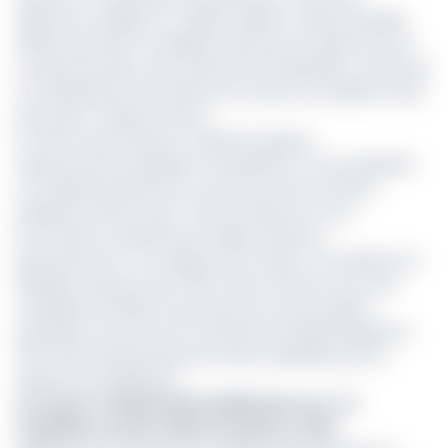
(Elecam) a publié en ce début d'après-midi du 26 juillet
2025 la liste des 13 candidats retenus pour l'élection du 12
octobre prochain, que le directoire du Manidem a effectué
une déclaration pour dénoncer le rejet du candidat investi
par le parti : Maurice Kamto.
En effet, Anicet Ekane et Valentin Dongmo,
respectivement président du Manidem et vice-président
en charge des élections au sein de cette formation
politique, estiment que "cette forfaiture est une
provocation manifeste par l'alliance Elecam-
gouvernement". Pour appuyer leur thèse, ces militants du
Manidem ajoutent que "bien avant l'annonce de cette
candidature inédite et porteuse de tous les espoirs
populaires, le pouvoir de Yaoundé avait déjà divulgué les
documents personnels de M. Kamto préparés pour le
dossier de candidature".
Lire aussi :
Présidentielle 2025/Cameroun : 13
candidats retenus, Maurice Kamto recalé