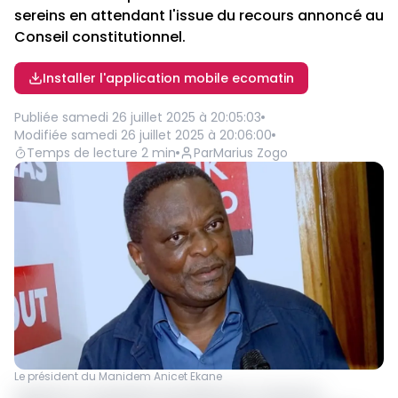
sereins en attendant l'issue du recours annoncé au
Conseil constitutionnel.
Installer l'application mobile ecomatin
Publiée
samedi 26 juillet 2025 à 20:05:03
Modifiée
samedi 26 juillet 2025 à 20:06:00
Temps de lecture
2
min
Par
Marius Zogo
Le président du Manidem Anicet Ekane
A peine le Conseil électoral d'Elections Cameroon