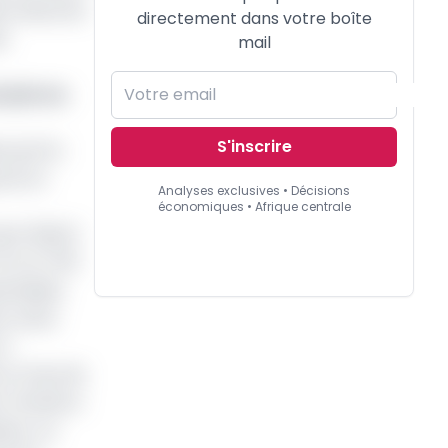
ette absorbe
directement dans votre boîte
es
mail
 juin au
S'inscrire
 qu’à la
est en
Analyses exclusives • Décisions
économiques • Afrique centrale
ment (BAD)
CFA et 700
ntielles.
ts cette
 à
t un taux de
r trimestre
tion, ce