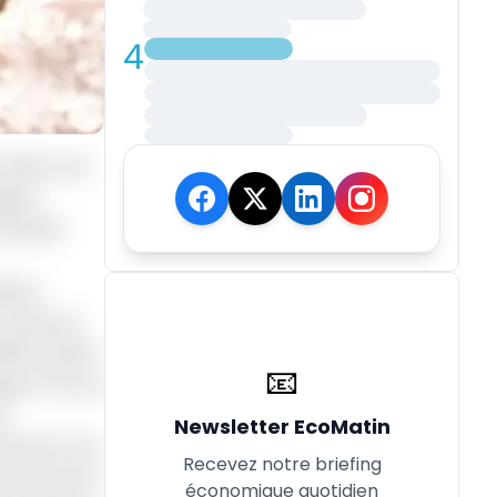
4
 2024, soit
lques
mmunauté
dette
le site du
2023 et 2024
📧
squ’à 70% du
é.
Newsletter EcoMatin
nances et du
Recevez notre briefing
ervice de la
économique quotidien