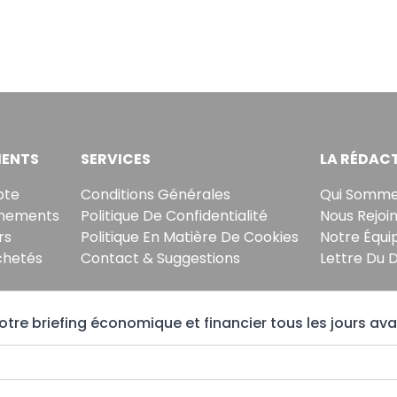
ENTS
SERVICES
LA RÉDAC
pte
Conditions Générales
Qui Somme
nements
Politique De Confidentialité
Nous Rejoi
rs
Politique En Matière De Cookies
Notre Équi
chetés
Contact & Suggestions
Lettre Du 
tre briefing économique et financier tous les jours ava