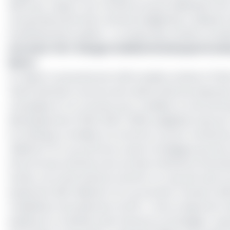
dette par rapport aux recettes propres dépassent les no
une grande partie des recettes budgétaires, réduisant a
investissements publics ». Le niveau des arriérés cumulés
Lire aussi :
RCA : Bangui mobilise les banques locale
Maroc
Le rapport susmentionné chiffre lesdits arriérés à 176,
même période, le service de la dette était de seulemen
campagne en ce moment pour mobiliser le marché fina
développement (PND) 2024-2028, budgétisé à plus de 
et la Banque mondiale ont annoncé courant mai dernier
milliards FCFA au profit de ce plan stratégique qui vise 
Si les bonnes intentions de ces deux institutions finan
année, ces fonds viendront donner un coup de fouet à la
seulement 19,91 milliards FCFA au premier trimestre 2025
mobilisation de seulement 12,43%, « très en deçà de la 
publié par le ministère des Finances et du Budget. Le g