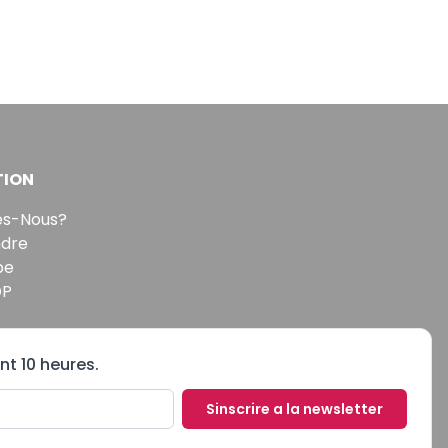
TION
s-Nous?
ndre
pe
DP
nt 10 heures.
Sinscrire a la newsletter