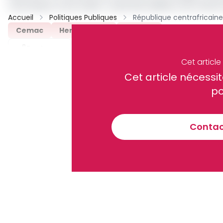
mois de juin, d’une table-ronde des bailleurs de fonds a
Accueil
Politiques Publiques
Cemac
Hervé Ndoba
Archive
Partager
Cet articl
Cet article néces
Recevez notre briefing économiq
po
Contact
En vous inscrivant à la newsletter, vous acceptez de 