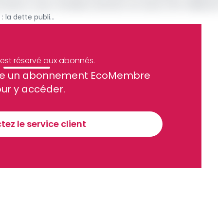
u Maroc, avec l’ambition de lever au moins 2 014 milliards
République centrafricaine : la dette publique atteint près de 59% du PIB à fin 2024
e est réservé aux abonnés.
site un abonnement EcoMembre
ue et financier tous les jours avant 10 heures.
ur y accéder.
Sinscrire a la newsletter
ez le service client
recevoir nos communications. Vous pouvez vous désabonner à tout moment