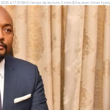
 2025 à 17:31:38
Temps de lecture
3
min
Par
Jean Omer Eyan