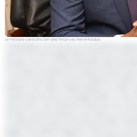
Le ministre centrafricain des Finances Hervé Ndoba
En République centrafricaine, le portefeuille de la dett
près de trois fois le budget 2025 du pays porté à 367,20
semaines. Ainsi, le ratio dette/PIB atteint désormais 5
Economique et Monétaire de l’Afrique centrale (Cemac) 
Le gros de cette dette, soit 647,51 milliards FCFA (65%)
extérieure, elle, s’élève à 349,82 milliards FCFA (35%), s
ministère des Finances et du Budget (Minfib). Ce taux
(moins de 2%) reste toutefois en phase avec les normes
PIB. Mais, toutes les institutions s’accordent sur le fai
En présentant le projet de loi de finances 2025 à l’As
Budget, Hervé Ndoba, soulignait lui-même que si le pa