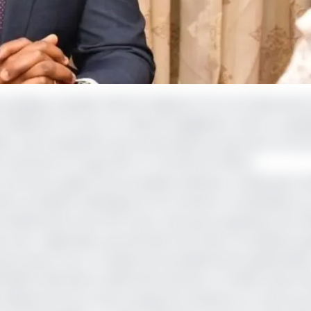
e publique s’établit à 997,33 milliards FCFA au 31 décembre
 milliards FCFA par un collectif budgétaire voté il y a que
8,6%, soit le deuxième taux le plus élevé au sein de la Co
derrière le Congo (94,74 % du PIB à fin 2024).
, est dû aux agents économiques intérieurs, tandis que la 
elon le bulletin statistique du 4e trimestre consultable sur 
 d’endettement de la RCA qui a très peu progressé entre 
 sous-régionales, qui autorisent les Etats à s’endetter ju
t que le pays court un risque de surendettement global élev
semblée nationale en décembre dernier, le ministre des Fi
ys dispose encore d’une marge de manœuvre, le ratio du s