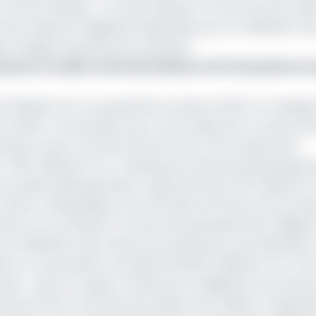
rmes établies. « En effet, ajoutait-il, le service de la d
insi l’espace budgétaire disponible pour la réalisation d
 souligne la gravité de la situation.
s pour la table ronde des bailleurs de fonds prévue en
33 milliards FCFA au quatrième trimestre 2024 et renseigne
t 23,46%. Une situation peu confortable pour un pays qui 
ncier autour du financement de son Plan national de
7 000 milliards FCFA. La Banque africaine de développe
 qu’elles débloqueraient respectivement 201 milliards F
à doter la République centrafricaine d’infrastructures esse
cières se concrétisent à travers des décaissements diligen
 mobilisation des ressources extérieures, qui s’élevaient
, sur une prévision annuelle de 160,20 milliards FCFA. Soi
cible », selon le rapport d’exécution budgétaire du premie
ouvernement centrafricain prépare par ailleurs l’organisa