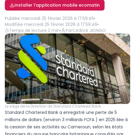
Installer l'application mobile ecomatin
Publiée
mercredi 25 février 2026 à 17:59:45
Modifiée
mercredi 25 février 2026 à 17:59:46
Temps de lecture
2
min
Par
Cedrick JIONGO
Le siège de la Direction de Standard Chartered Bank
Standard Chartered Bank a enregistré une perte de 5
millions de dollars (environ 3 milliards FCFA ) en 2025 liée à
la cession de ses activités au Cameroun, selon les états
financiers du groupe bancaire britannique consultés par