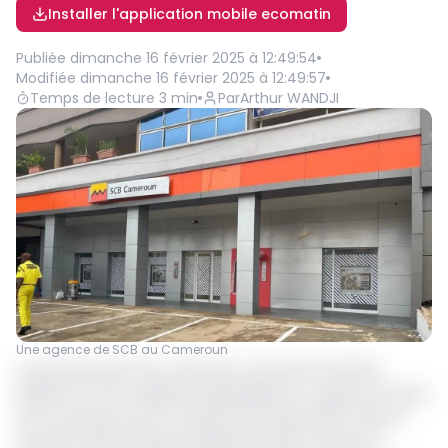
Installer l'application mobile ecomatin
Publiée
dimanche 16 février 2025 à 12:49:54
Modifiée
dimanche 16 février 2025 à 12:49:57
Temps de lecture
3
min
Par
Arthur WANDJI
Une agence de SCB au Cameroun
Le gouvernement du Cameroun a primé le 13 février
dernier, les trois meilleures Spécialistes en valeurs du trésor
(SVT) du pays, pour le compte de l’année 2024. Ainsi, la
Société Camerounaise de Banque (SCB) Cameroun