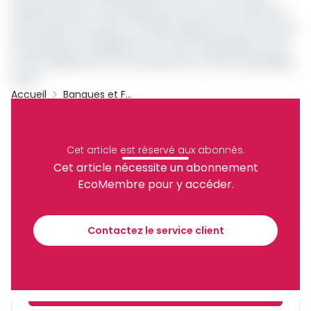
projette de lever 1 130 milliards de Fcfa sur le marché des
titres publics de la Beac, soit 380 milliards de Fcfa à travers
des émissions d’Obligations de Trésor Assimilables (OTA)
et 750 milliards de Fcfa vis des Bons de Trésor Assimilables
(BTA).
Accueil
Banques et Finance
Louis Paul Motaze
Société Générale Cameroun
Ecobank
SCB Cameroun
Archive
Cet article est réservé aux abonnés.
Partager
Cet article nécessite un abonnement
EcoMembre pour y accéder.
Recevez notre briefing économique et
financier tous les jours avant 10 heures.
Contactez le service client
Sinscrire a la newsletter