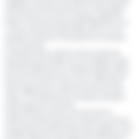
mobilisation totale de 247,32 milliards de Fcfa, dont 68,38
milliards pour les titres de long terme et 178,94 milliards
pour les titres de court terme. La banque a également
réalisé un volume de ventes de 153,33 milliards de Fcfa et
un volume d’achats de 32,108 milliards de Fcfa, tout en
participant activement à cinq sessions de concertation
avec les autorités.
A la deuxième place, Ecobank Cameroun affiche des
performances aussi solides avec une mobilisation totale
de 310,756 milliards de Fcfa, comprenant 36,649 milliards
pour les titres de long terme et 274,107 milliards pour les
titres de court terme. Le volume de ses ventes atteint
342,37 milliards de Fcfa, tandis que celui de ses achats
s’élève à 77,51 milliards de Fcfa. La banque a participé à
quatre sessions de concertation.
Société Générale Cameroun, qui avait dominé ce
classement pendant quatre ans consécutifs, se retrouve
cette année à la troisième position. Elle a mobilisé un total
de 138,82 milliards de Fcfa, incluant 10,52 milliards pour les