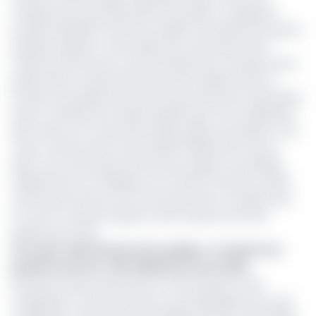
s’empare de la première place du podium, surpassant
Société Générale Cameroun, leader incontesté des quatre
dernières éditions. Cette distinction, décernée par le
ministre des Finances Louis Paul Motaze à l’occasion de la
présentation du plan de financement 2025 de l’Etat à
Douala, récompense les efforts des institutions financières
ayant contribué de manière significative à la mobilisation
des fonds sur le marché des titres publics de la Beac où le
Trésor camerounais a levé 1 153,93 milliards de Fcfa en
2024. Soit une hausse de 20,4% par rapport aux 848,36
milliards de Fcfa mobilisés sur le même marché en 2023.
Cette performance est le fruit des efforts combinés des
SVT qui ont assuré la gestion des émissions de titres
publics pour l’Etat.
Lire aussi :
Marché des titres publics : le Cameroun
projette de lever 1 130 milliards Fcfa en 2025
Parmi les acteurs ayant joué un rôle clé dans cette
mobilisation, la SCB Cameroun s’est distinguée avec une