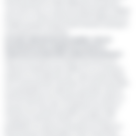
titres de long terme et 128,3 milliards pour les titres de
court terme. Avec un volume de ventes de 265,72 milliards
de Fcfa et un volume d’achats de 212,716 milliards de Fcfa,
la filiale du groupe français Société Générale a participé à
cinq sessions de concertation.
Lire aussi :
Marchés des titres publics : face au
durcissement des conditions du marché, le
Cameroun veut diversifier sa base d’investisseurs
Selon les informations du ministère des Finances, les
critères de classement des meilleurs SVT au Cameroun
reposent sur trois éléments clés : la part de titres alloués
sur le marché primaire, l’animation du marché secondaire,
et la participation aux cadres de concertation. Ainsi, les
titres de long terme ont constitué 35% de la notation, et
ceux de court terme, 25%. Les opérations de ventes et
d’achats sur le marché secondaire ont quant à elles
compté pour 30% de la notation, contre 10% pour la
participation au cadre de concertation par chaque SVT.
Notons que pour l’année 2025, le Trésor camerounais