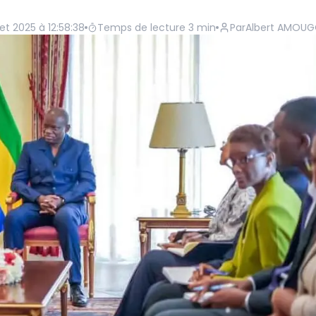
let 2025 à 12:58:38
Temps de lecture
3
min
Par
Albert AMOU