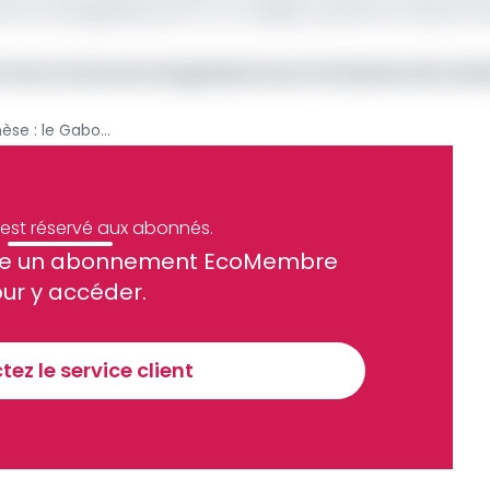
 ferromanganèse par an. La majeure partie du minerai r
n de sa mine de manganèse face à la baisse de la 
Transformation du manganèse : le Gabon fixe ses conditions à Eramet
e est réservé aux abonnés.
site un abonnement EcoMembre
ue et financier tous les jours avant 10 heures.
ur y accéder.
Sinscrire a la newsletter
ez le service client
recevoir nos communications. Vous pouvez vous désabonner à tout moment