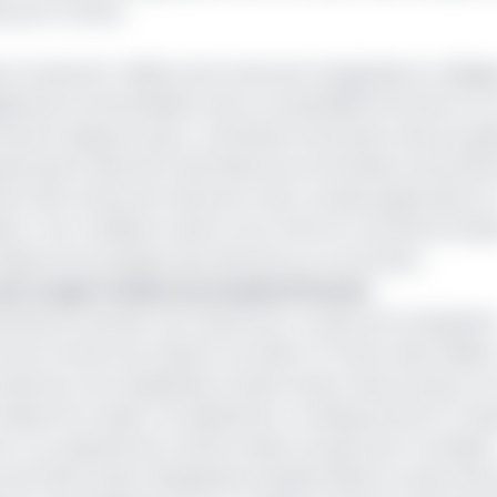
es pour Eramet.
 locale de 2 millions de tonnes de manganèse en alliages
ement la domiciliation de la comptabilité d'Eramet sur 
ement depuis le pays. L'attribution de postes clés aux ga
ainsi que la direction des Ressources Humaines, fait parti
ment des ventes de minerai sur des comptes gabonais et l
on. Ces conditions visent à accroître le contrôle du Gabo
ées économiques plus directes sur le territoire.
t couper l’herbe sous le pied d’Eramet
onale de valoriser ses ressources. Le pays est le deuxièm
Sud. Eramet est présent au Gabon à travers deux filiales :
ducteur de manganèse à haute teneur dans le pays, et l
réseau ferroviaire. Annuellement, Comilog extrait et tran
rut. Sa capacité de transformation locale via le Complex
 de l'Electrolytic Manganese Dioxide (EMD) et ayant des 