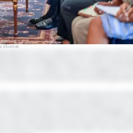
s d'Eramet
 Oligui Nguema a reçu en audience Paulo Castellari, directe
s figurait la stratégie du Gabon en matière d'industriali
uvernement. « M. Castellari a réaffirmé l'engagement d'E
enforçant son partenariat avec les autorités gabonaise
le. La veille, le 16 juillet, la première réunion de la Comm
ocale des minerais s'est tenue sous la présidence du Vice-
le ministère des Mines et des Ressources Géologiques, c
t et des responsables d’Eramet pour discuter de l'imp
on locale du manganèse à l'horizon 2029. C'est à l'issue d