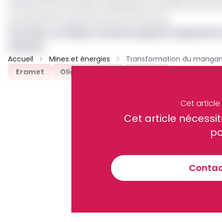
65 000 tonnes de silicomanganèse et 20 000 tonnes de
actuellement exportée sous forme brute.
Lire aussi :
Au Gabon, Eramet suspend l’exploitatio
chinoise
Accueil
Mines et énergies
Eramet
Oligui Nguema
Archive
Partager
Cet articl
Cet article néces
Recevez notre briefing économiq
po
Contact
En vous inscrivant à la newsletter, vous acceptez de 