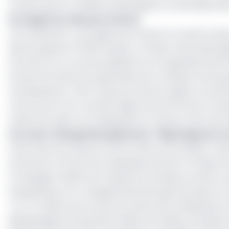
travaux que six conditions spécifiques ont été élaboré
Six exigences clés pour Eramet
Concrètement, ces exigences incluent la transformation
devant générer 16 000 emplois. Le Gabon demande égal
territoire et la commercialisation du manganèse direct
incluant les directions générales de Comilog et Setrag 
revendications. Enfin, le gouvernement exige le verse
construction d'un nouveau siège social d'Eramet au Gab
chaîne de valeur du manganèse et à assurer des retomb
Lire aussi :
Manganèse gabonais : Oligui Nguema veu
Cette série de mesures s'inscrit dans une ambition nati
producteur africain de manganèse derrière l’Afrique du 
Compagnie minière de l’Ogooué (Comilog), premier pro
d’exploitation du Transgabonais (Setrag), qui opère le 
7 et 7,5 millions de tonnes de minerai de manganèse b
Métallurgique de Moanda (CMM) est limitée, produisant