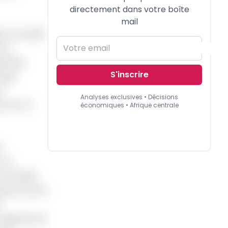
directement dans votre boîte
mail
, un projet
son
bonais,
S'inscrire
e des
a
Analyses exclusives • Décisions
n sur la
économiques • Afrique centrale
e
 la
a Société
sporte entre
e
objectifs de