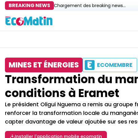
BREAKING NEWS
Chargement des breaking news...
MINES ET ÉNERGIES
ECOMEMBRE
Transformation du mang
conditions à Eramet
Le président Oligui Nguema a remis au groupe fr
renforcer la transformation locale du manganèse
capter davantage de valeur ajoutée sur ses res
Installer l'application mobile ecomatin