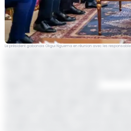
Le président gabonais Oligui Nguema en réunion avec les responsable
Le 17 juillet 2025, le Président gabonais Brice Clotaire
groupe minier français Eramet. Au cœur de leurs échange
transformation locale des minerais élaborée par le go
accompagner activement cette ambition nationale, en r
indiqué le Chef de l’Etat dans ses réseaux.
Cette rencontre fait suite à une initiative gouvernementa
chargée du suivi du Projet intégré de transformation l
Gouvernement, Alexandre Barro Chambrier. Initiée par 
commission a réuni plusieurs membres du Gouvernemen
de l'objectif de faire du Gabon un pays de transformati