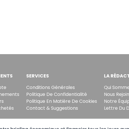
ENTS
SERVICES
LA RÉDAC
pte
Conditions Générales
Qui Somme
nements
Politique De Confidentialité
Nous Rejoi
rs
Politique En Matière De Cookies
Notre Équi
chetés
Contact & Suggestions
Lettre Du 