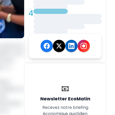
4
ur général du
sation et de
ramet à
s », a
ission
📧
président du
ette
Newsletter EcoMatin
lémentation
Recevez notre briefing
e ces
économique quotidien