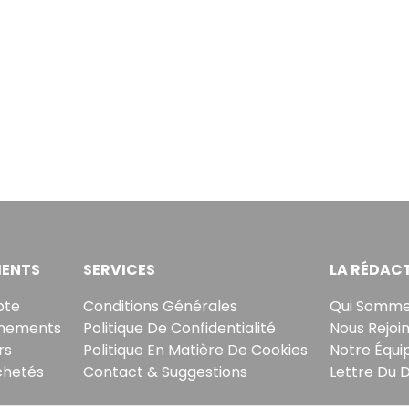
ENTS
SERVICES
LA RÉDAC
pte
Conditions Générales
Qui Somme
nements
Politique De Confidentialité
Nous Rejoi
rs
Politique En Matière De Cookies
Notre Équi
chetés
Contact & Suggestions
Lettre Du 