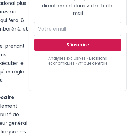
ational plus
directement dans votre boîte
ires au
mail
qui fera 8
ambaréné, et
S'inscrire
ée, prenant
ons
Analyses exclusives • Décisions
xécuter le
économiques • Afrique centrale
qu'on règle
s.
écaire
ellement
bilité de
eur général
fin que ces