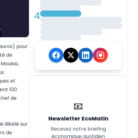
4
’euros) pour
té de
Mouissi,
ux.
ques et
ent 100
chef de
📧
Newsletter EcoMatin
e Bikélé sur
Recevez notre briefing
rs de
économique quotidien