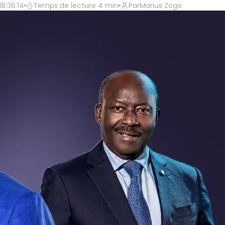
18:36:14
Temps de lecture
4
min
Par
Marius Zogo