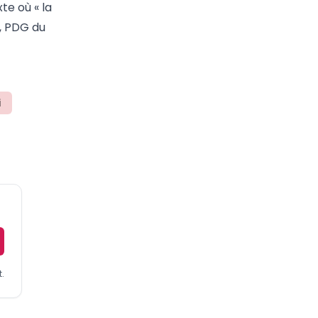
te où « la
, PDG du
i
.