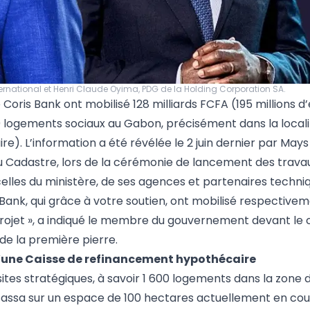
ternational et Henri Claude Oyima, PDG de la Holding Corporation SA.
oris Bank ont mobilisé 128 milliards FCFA (195 millions d
 logements sociaux au Gabon, précisément dans la locali
. L’information a été révélée le 2 juin dernier par Mays 
du Cadastre, lors de la cérémonie de lancement des trava
 celles du ministère, de ses agences et partenaires techni
ank, qui grâce à votre soutien, ont mobilisé respectivem
e projet », a indiqué le membre du gouvernement devant le 
 de la première pierre.
 d’une Caisse de refinancement hypothécaire
tes stratégiques, à savoir 1 600 logements dans la zone d
ssassa sur un espace de 100 hectares actuellement en cou