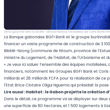
De la gauche vers la droite : Idrissa Nassa, fondateur de Coris Bank In
La Banque gabonaise BGFI Bank et le groupe burkinabè C
financer un vaste programme de construction de 3 100
Bikélé-Nzong (commune de Ntoum, province de l’Estuaire)
ministre du Logement, de l'Habitat, de l'Urbanisme et 
« Je veux ici saluer l’ensemble des équipes mobilisées,
financiers, notamment les Groupes BGFI Bank et Coris B
milliards et 28 milliards FCFA pour la réalisation de c
l'Etat Brice Clotaire Oligui Nguema qui présidait la pose
Lire aussi :
Habitat : le Gabon projette la création
Dans le détail, ce programme va se déployer sur deux si
une superficie de 80 hectares, et 1 500 logements à E