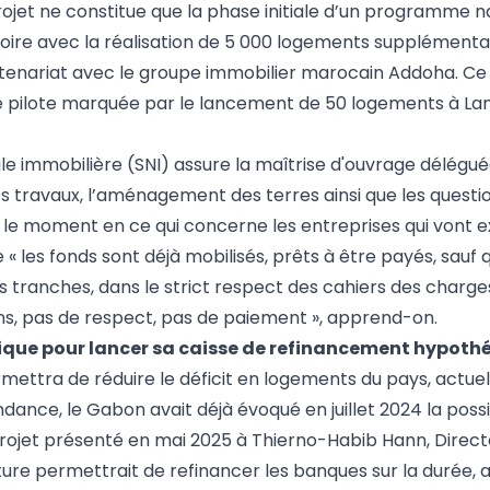
projet ne constitue que la phase initiale d’un programme n
itoire avec la réalisation de 5 000 logements supplémenta
enariat avec le groupe immobilier marocain Addoha. Ce 
se pilote marquée par le lancement de 50 logements à L
le immobilière (SNI) assure la maîtrise d'ouvrage délégu
 des travaux, l’aménagement des terres ainsi que les questi
r le moment en ce qui concerne les entreprises qui vont e
« les fonds sont déjà mobilisés, prêts à être payés, sauf 
urs tranches, dans le strict respect des cahiers des charge
ons, pas de respect, pas de paiement », apprend-on.
rique pour lancer sa caisse de refinancement hypoth
ermettra de réduire le déficit en logements du pays, actu
dance, le Gabon avait déjà évoqué en juillet 2024 la possi
rojet présenté en mai 2025 à Thierno-Habib Hann, Direct
ure permettrait de refinancer les banques sur la durée, a