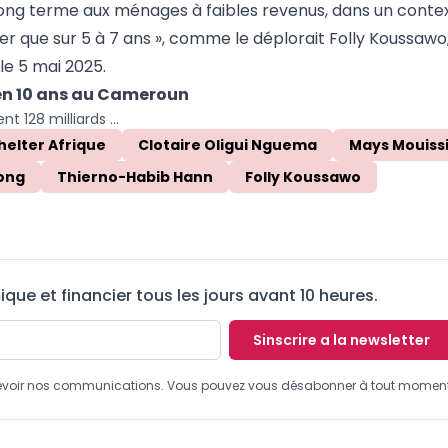
long terme aux ménages à faibles revenus, dans un contex
r que sur 5 à 7 ans », comme le déplorait Folly Koussawo
le 5 mai 2025.
a en 10 ans au Cameroun
BGFI Bank et Coris mobilisent 128 milliards FCFA pour financer 3 100 logements au Gabon
helter Afrique
Clotaire Oligui Nguema
Mays Mouiss
ong
Thierno-Habib Hann
Folly Koussawo
ue et financier tous les jours avant 10 heures.
Sinscrire a la newsletter
recevoir nos communications. Vous pouvez vous désabonner à tout moment