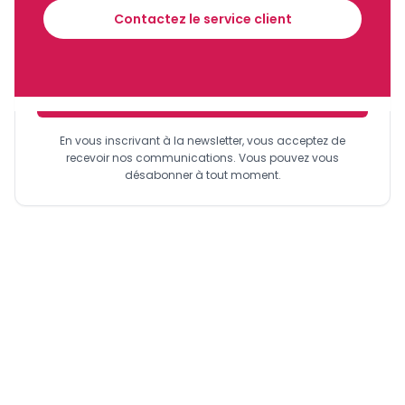
financier tous les jours avant 10 heures.
Contactez le service client
Cameroun est leader sur le marché des entreprises grâce à
ses solutions d’affacturage et de Cash management qui lui
permettent de traiter de manière électronique les
transactions des entreprises
», explique Emea (Europe,
Sinscrire a la newsletter
Middle East & Africa) Finance. Pour qui, cette banque est
aujourd’hui leader sur le marché du crédit-bail, d’une
En vous inscrivant à la newsletter, vous acceptez de
valeur de plus de
125 milliards de FCFA
, avec
45%
de
recevoir nos communications. Vous pouvez vous
parts de marché. Ceci devant Alios-Finance et Africa
désabonner à tout moment.
Leasing Compagny qui se partagent pratiquement à parts
égales le reste dudit marché. Enfin, indique le magazine,
SGC a également confirmé au cours de l’année 2016 son
statut de banque intégrée à l’économie camerounaise aux
côtés de l’Etat en étant co-chef de file du 4ème emprunt
obligataire qui avait pour mission de mobiliser la somme
de
150 milliard de FCFA.
Dossier intégral à retrouver dans
l'édition de EcoMatin en kiosque le 03 décembre 2018
[related_posts_by_tax taxonomies="dossier"]