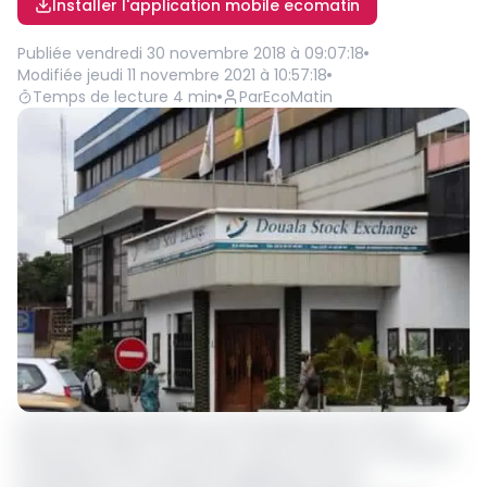
Installer l'application mobile ecomatin
Publiée
vendredi 30 novembre 2018 à 09:07:18
Modifiée
jeudi 11 novembre 2021 à 10:57:18
Temps de lecture
4
min
Par
EcoMatin
Le 19 novembre dernier, la Commission des marchés
financiers (CMF) a accordé à Alios Finances, un visa pour
la réalisation d’un emprunt obligataire sous la