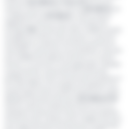
la barre de
200 milliards
de
francs CFA
. Nos sources
avancent même le montant exact de
206 milliards
, soit
un dépassement de
56 milliards.
Ce 5ème emprunt
obligataire du Cameroun, lancé sur le Douala Stock
Exchange (
DSX
), la bourse des valeurs mobilières du pays,
est également le 5ème à être sursouscrit. Ce qui est le
témoignage non seulement de l’attrait qu’exercent les
titres publics camerounais sur les investisseurs, mais aussi
de la crédibilité de la signature de l’Etat sur ce marché
financier. Le succès de ce nouvel appel public à l’épargne
du gouvernement camerounais était d’autant plus
prévisible qu’avant même l’ouverture des souscriptions, le
26 octobre 2018, les trois arrangeurs de l’opération et les
banques figurant dans le syndicat de placement avaient
déjà garanti des prises fermes pour
121,5 milliards FCFA.
Dans les couloirs du ministère des Finances, tout en se
satisfaisant du dénouement heureux de cette opération
de levée de fonds, certaines sources crédibles annoncent
qu’au regard des besoins de financement auxquels l’Etat