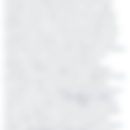
Exchange et de ses démembrements. Dans un délai
maximum de 8 jours après la clôture des souscriptions,
BGFIBank Cameroun transmettra à la Commission des
Marchés Financiers, un compte rendu de l'opération qui
comprendra, notamment toutes les informations sur le
déroulement de l'opération tel que décrit dans la note
d'information ainsi que les résultats définitifs en termes de
volume, montants, nombre de souscripteurs et la
répartition du placement des titres auprès des
investisseurs. BGFIBank s’engage dans une opération
précédée par un succès du 5è emprunt obligataire. De fait,
le 9 novembre 2018, au bout de deux semaines de
souscriptions, l’emprunt obligataire 2018-2023 de l’Etat du
Cameroun, d’un montant de
150 milliards
de
FCFA
et
assorti d’un taux d’intérêt annuel de
5,6%,
a été clôturé
avec succès, apprend-on de sources proches du dossier.
Dans le détail, l’opération a même été sursouscrite,
puisque l’offre finale des différents investisseurs a franchi