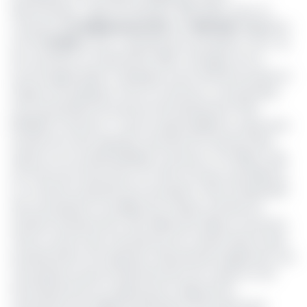
dénomination « Alios 01 5,75% Brut 2018-2023 » pour un
montant de
8 milliards de FCFA
, soit
800 000
obligations
à FCFA
10 000
le titre. La période de souscription court du
20 novembre au 11 décembre 2018. L’arrangeur de ce
second appel public à l’épargne d’une institution privée en
l’espace de quelques mois au Cameroun, une première,
est le prestataire de services d’investissement (PSI)
BGFIBank Cameroun. Toute la responsabilité au sujet de la
réussite de cette opération de levée de fonds par Alios
repose sur la société BGFIBank Cameroun. Par ailleurs, elle
est tenue de transmettre à la CMF, de façon quotidienne
et ce durant la période de souscription, l'état récapitulatif
des souscriptions recueillies par chaque membre du
syndicat de placement. Elle veillera par ailleurs à la bonne
mise en œuvre des mécanismes de «
sûreté
» décrits dans
la présentation de l'opération. Elle précisera également aux
souscripteurs que les détachements de coupons et les
amortissements du capital seront régis par les
mécanismes de règlement/livraison de Douala Stock