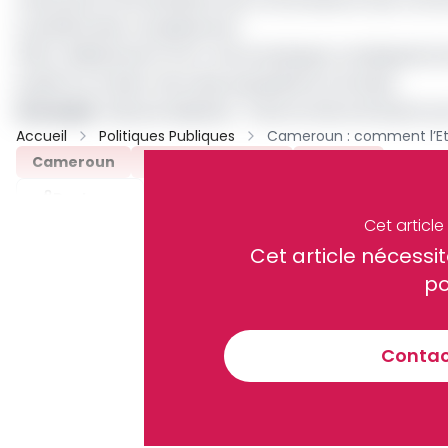
transféré des compétences
(55,4 milliards de FCFA). Une enveloppe conséquente don
positif sur le bien-être des populations à la base.
Lire aussi
:
Décentralisation : l’Etat se fait entretenir
Accueil
Politiques Publiques
Cameroun
Décentralisation
Archive
Partager
Cet articl
Cet article néces
Recevez notre briefing économiq
po
Contact
En vous inscrivant à la newsletter, vous acceptez de 