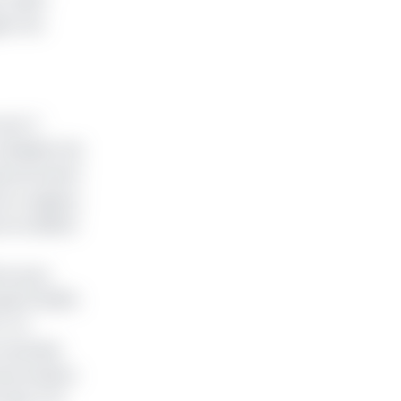
ner les
s le 7
président de
ui entravent
 en vigueur,
et le déficit
ons pour
qu’à 12,95%
A. Un
ne semble
consommation
t des CTD