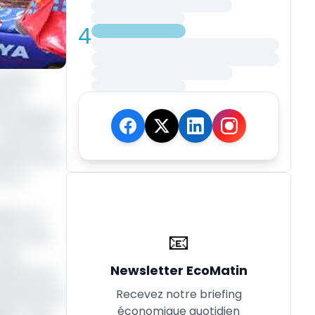
4
uveaux
ns le
 boutiques
 Autant de
néral de la
), le
iorer le
📧
vel) reste
 des
Newsletter EcoMatin
énérale de
Recevez notre briefing
vestissement
économique quotidien
es. Aussi,