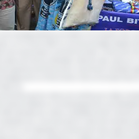
de la Sanaga Maritime procédera à la réception des no
sse. Le 13 octobre 2020, la commune de Ngog-Mapubi, da
on de cinq pompes à motricité humaine. Construction de
lasse, de marres artificielles, réfection des routes, etc.
érents guichets de financement, notamment la dotation gé
al d'Equipement et d'Intervention Intercommunale (Feicom
ndp), etc.
as de doute que les maires sont animés par le désir d’amél
 de la Décentralisation et du Développement local (Mindde
 2020 adressée aux maires, le Minddevel attire l’attention
 transférées aux communes dans le cadre de la dotation g
 de FCFA), sont destinées au financement des projets d’in
ixe, et ayant satisfait les conditions de maturité exigé