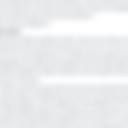
 Surtout quand on sait que les sectoriels censés accompag
et réclamant des sommes faramineuses. »
 local aux oubliettes ?
lles même
onal de la décentralisation (CND). Cela a encore été le ca
mière de cette année, le Intervenant à son tour, le Vice-
n (Cvuc) s’est appesanti sur certaines préoccupations q
inadéquation du système de passation des marchés publics
es décentralisées, le faible rendement de la fiscalité locale 
dans les communes.
 comité et autres services déconcentrés des administrati
tte année, ces différentes structures vont absorber jus
entralisation. Soit 1,8 milliards sur 13,9 milliards de FCF
t à 2019. Malheureusement la hausse de ces allocations 
ctivités territoriales décentralisées (CTD) à assurer la 
tionner l’efficacité et la pertinence de l’accompagnemen