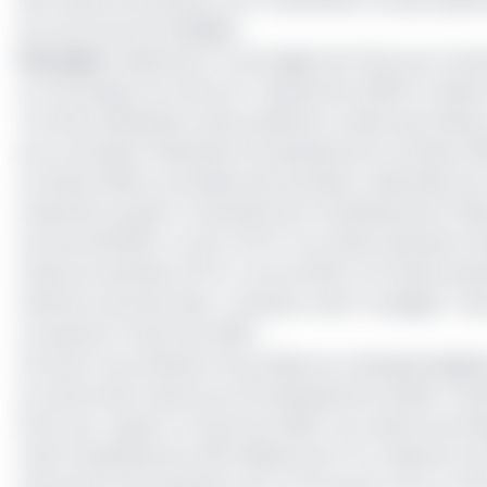
par les structures dédiées.
Lire aussi
: S
eulement 1% du budget de l’Etat pour boos
Lors de session du CND du 17 septembre 2019, le minist
Territoire (Minepat) avait présenté un bilan peu flatt
par la Dotation Générale d’Investissement au 30 juin 201
Au 30 juin 2019, la synthèse des données collectées par
l’exécution physico-financière de l’Investissement Publ
terrain de 18,50%, contre 14,57% à la même période l’an
à elle est estimée à 9,71%, contre 6,20% à la même pério
Alamine Ousmane Mey. Toutefois, avait-il souligné, « bi
comparés à l’exercice 2018. »
Pourtant, les prévisions favorables du Cadrage Budgéta
le volume des ressources d’investissement public trans
53,4% par rapport à l’exercice 2018. Ces ressources éta
volet investissement (36 milliards de FCFA répartis à p
chacune) et les dotations aux Communes et aux Commun