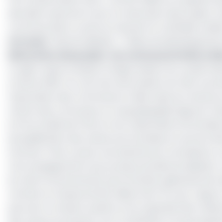
devraient aussi servir pour la maturation des projets.
commune dans ce sens se meuvent en véritable cabin
Lire aussi
:
Décentralisation : l’indice de développement
Maturation des projets : les communes livrées à e
Le sujet revient presqu’à chaque session du conseil nati
octobre 2020. Au cours de cette session du CND, la pre
l’association des communes et villes unies du Camerou
l’action des communes, au rang desquelles figurent l’
la forte tutelle de l’Etat sur les collectivités territorial
de qualification des ressources humaines en service 
Pourtant, l’Etat a prévu une batterie de commissions,
l’accompagnement du processus de décentralisation. Ce
du volet fonctionnement de la Dotation générale de la déc
montant en hausse de 150 millions de FCFA par rappor
pas avoir un impact positif sur les capacités des colle
des ressources qui leur sont transférées. De quoi ques