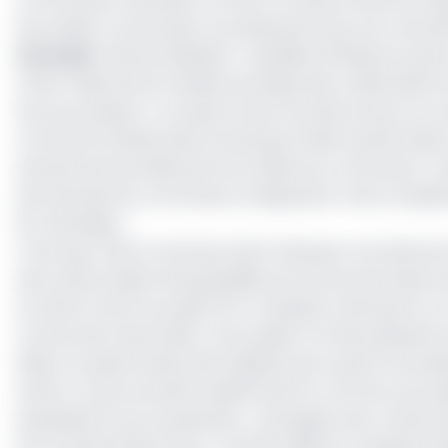
les projets communaux ne présentant pas ces caractér
Lire aussi
:
Décentralisation : batailles d’influence aut
Cette missive de la tutelle technique des collectivités t
feu aux poudres. L’un après l’autre, les élus locaux ne c
commune d’Eseka dans le Nyong et Kelle, Sylvain Moïse 
aumône personnelle qu’il accordait aux communes. Cond
qu’il sait que les communes ne disposent ni de compéte
du chantage. »
C’est que, cette commune vient d’essuyer une série de
alors qu’ils avaient été goupillés par les services déc
au Feicom dont le projet d’un complexe multi sports, l
construction des drains. Ces projets ont été préparés
Mais ont quand même été rejetés parce qu’ils ne serai
privés. Ce qui renchérit évidemment le coût de ces pro
populations sont pressantes », témoigne avec amertu
Pour Sylvain Moïse Tjock, « les 100 millions en question 