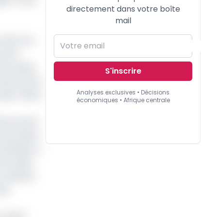
directement dans votre boîte
mail
 mettre le
 de la
une simple
S'inscrire
turés alors
Analyses exclusives • Décisions
ojet relève
économiques • Afrique centrale
financement
 de projets
arkings, la
ncernées.
s cabinets
des
, Ndlr]