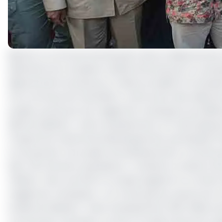
Bientôt, la commune de Mouanko dans le département 
bâtiments du Complexe multifonctionnel pour la Jeune
département du Nyong-et-Kelle procédait à la récepti
à la commune de Yaoundé 6, construction des salles de c
projets soumis par les magistrats municipaux aux diff
décentralisation-volet investissement, le Fonds Spéci
Programme national de développement participatif (P
En proposant ces projets d’investissements, il ne fait p
bien-être de leurs populations. Toutefois, le ministre
méfiant. Dans une lettre circulaire signée le 14 octobre
magistrats municipaux « sur le fait que les ressources
la décentralisation-volet investissement (100 millions
communaux, entendus comme Formation Brute du Capital F