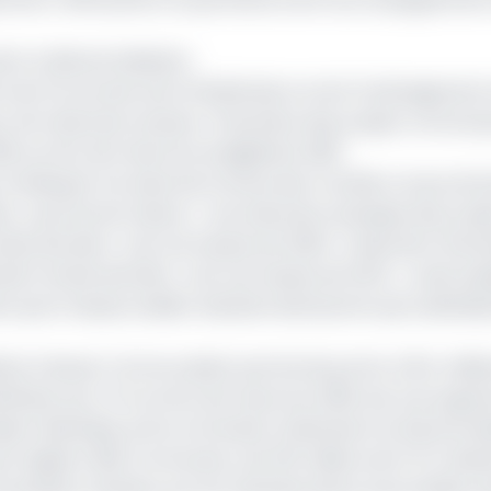
ter la décentralisation
re de l’Economie, de la Planification et de l’Aménagement
eur de l’exécution physico-financière des projets commun
9, au titre de l’exercice budgétaire 2019.
 le Minepat à la suite de la tenue des Comités Locaux de Su
ic, a permis de relever « une exécution physique des proje
née dernière ; soit une hausse de 3,93%. L’exécution finan
de l’année dernière ; soit une hausse de 3,51% », avait exp
en qu’en hausse, lesdits résultats demeurent peu satisfais
ire à Moyen Terme avaient permis de porter à 91,4 millia
férées aux CTD au titre de l’exercice 2019, soit une augm
ient déclinées entre la Dotation Générale à la Décentrali
art égale à 360 Communes, soit 100 millions de FCFA allou
autés Urbaines, par les Administrations sectorielles a