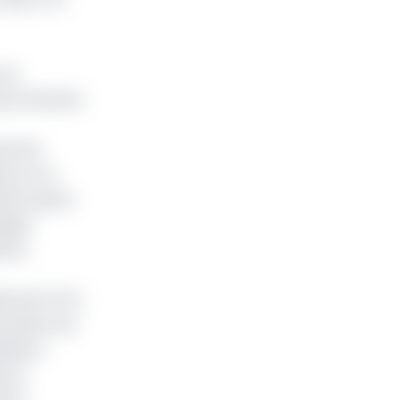
 du
aux financés
ivi de
ts sur le
cière quant
liqué
ants,
rds de FCFA,
entation de
sation,
és à
yant