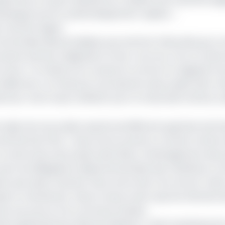
istiques seront systématiquement rejetés. »
our de Dion Ngute
erritoriales décentralisées pourrait être l’étincelle qui va
achent pas leur indignation et leur courroux. Pour le maire
Tjock, « le ministre se comporte comme s’il s’agissait d’
itionner ce fonds par la production des projets bien ma
nces, ni de moyen suffisant pour la maturation de leur pr
 rejets de ces projets auprès de différents guichets de 
oncentrés de l’Etat. « Nous avons soumis un certain nombre
a construction de la place des fêtes, l’aménagement des p
 avec les délégations départementales des ministères co
ent pas assez maturés. Nous avons donc dû recourir à de
jet et retarde leur mise en œuvre alors que les attentes 
me une source à la commune d’Eseka.
[de la générale de la décentralisation-volet investissement