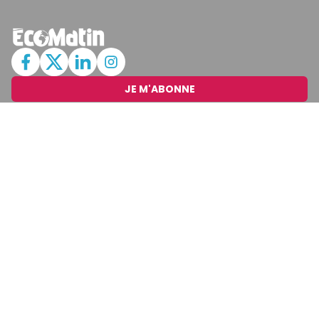
JE M'ABONNE
MARCHÉ
Cotation
Bourses
Fonds
Matières Premières
Convertisseur
ABONNEMENTS
Mon Compte
Mes Abonnements
Newsletters
Articles Achetés
SERVICES