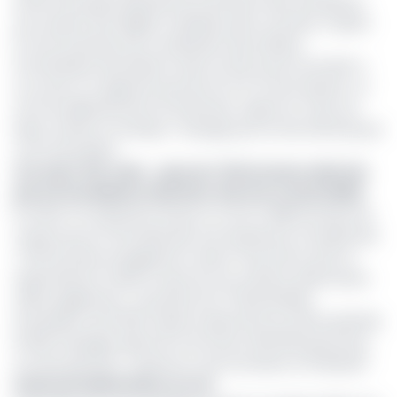
d’énormes pluies diluviennes entraînant des inondations
qui causent des dégâts matériels, pires, humains. D’après
la note du Bureau de coordination des affaires
humanitaires des Nations Unies (Ocha) dont Ecomatin a
eu accès, l’on apprend qu’entre le 11 et 21 août dernier, ce
sont les départements du Diamaré, Logone et Chari, du
Mayo-Danay et du Mayo-Tsanaga qui ont été affectés par
ces fortes pluies.
Lire aussi :
Riz, maïs…: plus de 1 700 hectares détruits
par les inondations l’Extrême-Nord en 2 mois (ONU)
En effet, en seulement 10 jours ce sont 2 998 hectares de
cultures qui ont été détruites soit quasiment le double des
1 700 hectares enregistrés en deux mois [entre août et
septembre] en 2023. En plus de ces cultures, ledit bureau
relève également « les pertes de 1 178 de bétails,
l’inondation de 8 600 maisons après 90 à la même période,
19 000 ménages après 25, soit environ 159 000 personnes,
ont été affectés, 7 pertes en vies humaines et 8 blessés".
Insécurité alimentaire en vue