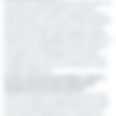
Il faut dire que ces inondations auront un impact direct sur
l’économie et pourraient engendrer une insécurité
alimentaire. Quand on sait qu’il y’a quelques semaines, la
région de l’Extrême-nord fait face à la cherté des céréales
une matière première qui constitue au moins 70% des
aliments de cette région, d’après la délégation régionale
de l’Agriculture et du développement Rural comme le riz, le
maïs ou encore le Sorgho. Dans des marchés de Maroua
par exemple, le sac de 100 kilogrammes de maïs est
actuellement vendu à 40 000 Fcfa contre 20 000 Fcfa il
y’a quelque temps. Le prix d’un sac de 120 kg de riz passe
de 58 000 F à 68 000 Fcfa.
Lire aussi :
Lutte contre les inondations : à quand le
lancement effectif du Projet complémentaire
d’assainissement de la ville de Yaoundé ?
Celui du mil est désormais de 45 000 Fcfa contre 35 000
Fcfa, le sac de 100 kg il y’a quelques semaines. Et le sorgho
quant à lui se négocie aussi entre 22 000 et 23 000 Fcfa
contre 20 000 il y’a quelque temps. Au Cameroun, 2,9