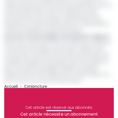
millions de personnes (soit 10,6% de la population) sont en
insécurité alimentaire, selon les résultats du Cadre
harmonisé des zones à risque et d’identification des
populations en insécurité alimentaire et nutritionnelle au
Cameroun dévoilés le 11 décembre dernier.
Où en est-on avec la Digue route Kousseri-Yagoua ?
Notons que cela fait plus de 10 ans (2012) que le projet de
construction de la Digue route Kousseri-Yagoua a été
annoncé par le Chef de l’Etat Camerounais Paul Biya afin
de pallier le problème d’inondation dans cette région du
pays. Les études de faisabilité réalisées au Minepat
faisaient état de 1 000 milliards de Fcfa. Mais à date, il n’a
pas vu le jour, pour faute de financement.
Accueil
Conjoncture
Cameroun
Inondations
Archive
Partager
Cet article est réservé aux abonnés.
Cet article nécessite un abonnement