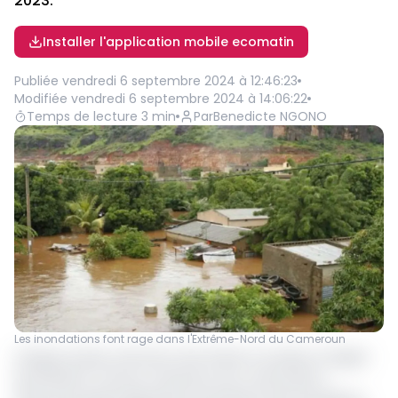
2023.
Installer l'application mobile ecomatin
Publiée
vendredi 6 septembre 2024 à 12:46:23
Modifiée
vendredi 6 septembre 2024 à 14:06:22
Temps de lecture
3
min
Par
Benedicte NGONO
Les inondations font rage dans l'Extrême-Nord du Cameroun
Chaque année, entre les mois d'août à octobre, la région
de l’Extrême-nord au Cameroun est confrontée à