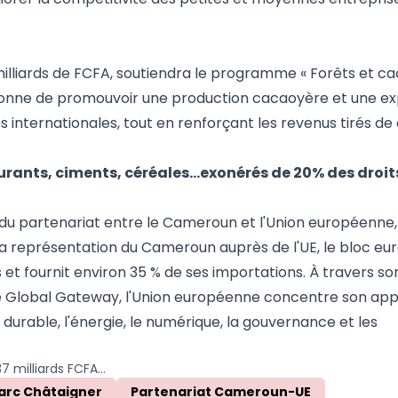
milliards de FCFA, soutiendra le programme « Forêts et c
ionne de promouvoir une production cacaoyère et une exp
nternationales, tout en renforçant les revenus tirés de d
rants, ciments, céréales…exonérés de 20% des droit
 du partenariat entre le Cameroun et l'Union européenne
la représentation du Cameroun auprès de l'UE, le bloc e
t fournit environ 35 % de ses importations. À travers so
ive Global Gateway, l'Union européenne concentre son app
 durable, l'énergie, le numérique, la gouvernance et les
Cameroun : l’UE mobilise 37 milliards FCFA pour le numérique, le cacao et les forêts
rc Châtaigner
Partenariat Cameroun-UE