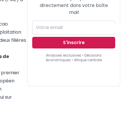
directement dans votre boîte
mail
acao
loitation
eux filières
S'inscrire
Analyses exclusives • Décisions
s de
économiques • Afrique centrale
, premier
uropéen
n
ui sur