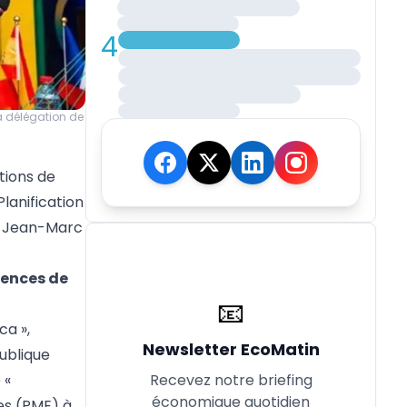
4
la délégation de
tions de
lanification
n, Jean-Marc
gences de
📧
ca »,
Newsletter EcoMatin
ublique
Recevez notre briefing
 «
économique quotidien
es (PME) à