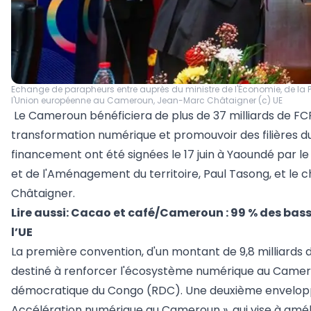
Echange de parapheurs entre auprès du ministre de l'Économie, de la Pla
l'Union européenne au Cameroun, Jean-Marc Châtaigner (c) UE
Le Cameroun bénéficiera de plus de 37 milliards de FC
transformation numérique et promouvoir des filières du
financement ont été signées le 17 juin à Yaoundé par le 
et de l'Aménagement du territoire, Paul Tasong, et le
Châtaigner.
Lire aussi:
Cacao et café/Cameroun : 99 % des bass
l’UE
La première convention, d'un montant de 9,8 milliards 
destiné à renforcer l'écosystème numérique au Camero
démocratique du Congo (RDC). Une deuxième envelopp
Accélération numérique au Cameroun », qui vise à amél