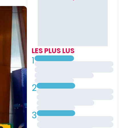
LES PLUS LUS
1
2
3