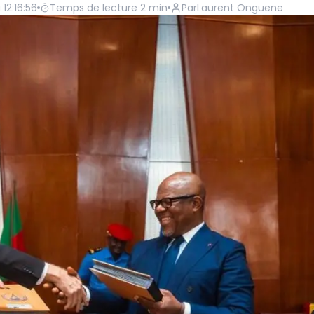
 12:16:56
Temps de lecture
2
min
Par
Laurent Onguene