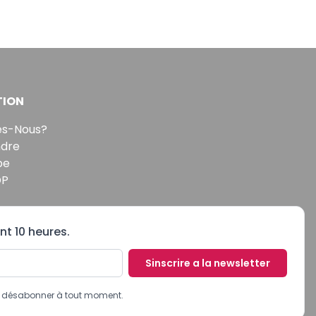
TION
s-Nous?
ndre
pe
DP
nt 10 heures.
Sinscrire a la newsletter
us désabonner à tout moment.