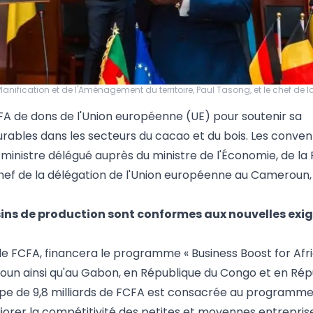
nification et de l'Aménagement du territoire, Paul Tasong, et le chef de 
FA de dons de l'Union européenne (UE) pour soutenir sa
rables dans les secteurs du cacao et du bois. Les conven
ministre délégué auprès du ministre de l'Économie, de la P
 chef de la délégation de l'Union européenne au Camerou
ins de production sont conformes aux nouvelles exi
de FCFA, financera le programme « Business Boost for Afri
un ainsi qu'au Gabon, en République du Congo et en Rép
e de 9,8 milliards de FCFA est consacrée au programme
iorer la compétitivité des petites et moyennes entrepris