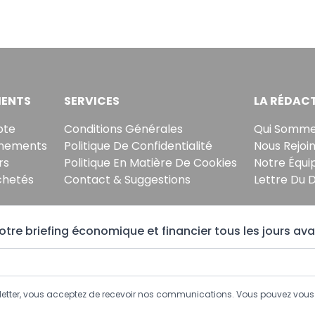
ENTS
SERVICES
LA RÉDAC
pte
Conditions Générales
Qui Somme
nements
Politique De Confidentialité
Nous Rejoi
rs
Politique En Matière De Cookies
Notre Équi
chetés
Contact & Suggestions
Lettre Du 
tre briefing économique et financier tous les jours ava
sletter, vous acceptez de recevoir nos communications. Vous pouvez vo