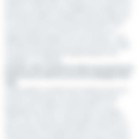
organisé le 15 juillet 2025 à Yaoundé un Forum national sur
la mise en conformité avec le Règlement européen sur la
déforestation (RDUE), en prélude à l’entrée en vigueur de
ce nouveau texte prévue le 30 décembre 2025. À cinq
mois de l’échéance, le ministre du Commerce, Luc
Magloire Mbarga Atangana, s’est voulu rassurant : « 99 %
des bassins de production de cacao et de café sont déjà
couverts par des dispositifs de géolocalisation et de
traçabilité », a-t-il déclaré.
Lire aussi :
Café : le Cameroun cible une production de
16 000 tonnes (+45%) au cours de la campagne 2024-
2025
Le RDUE, publié en mai 2023, vise à interdire la mise sur le
marché ou l’exportation vers l’Union européenne de
produits ayant contribué à la déforestation ou à la
dégradation des forêts. Il concerne sept commodités :
cacao, café, caoutchouc, huile de palme, soja, bœuf et
bois, ainsi que certains produits dérivés comme le cuir, le
charbon de bois ou le papier imprimé. Pour se conformer,