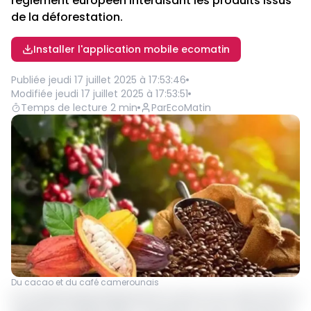
règlement européen interdisant les produits issus
de la déforestation.
Installer l'application mobile ecomatin
Publiée
jeudi 17 juillet 2025 à 17:53:46
Modifiée
jeudi 17 juillet 2025 à 17:53:51
Temps de lecture
2
min
Par
EcoMatin
Du cacao et du café camerounais
Le Conseil interprofessionnel du cacao et du café (CICC) a