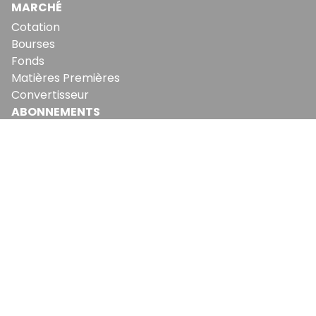
MARCHÉ
Cotation
Bourses
Fonds
Matières Premières
Convertisseur
ABONNEMENTS
Mon Compte
Mes Abonnements
Newsletters
Articles Achetés
SERVICES
Conditions Générales
Politique De Confidentialité
Politique En Matière De Cookies
Contact & Suggestions
LA RÉDACTION
Qui Sommes-Nous?