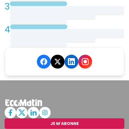
3
4
JE M'ABONNE