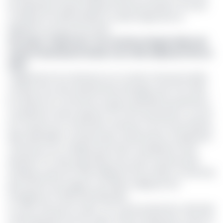
les opérateurs doivent garantir que les produits n’ont pas
contribué à la déforestation et qu’ils respectent la
législation du pays de récolte.
Lire aussi :
Cameroun : les recettes d’exportation de
cacao franchissent la barre de 1 000 milliards FCFA en
2024
L’alignement du Cameroun sur ce texte n’est pas anodin,
compte tenu de la densité des échanges avec l’UE. Selon
le ministre du Commerce, le pays (quatrième producteur
mondial de cacao) exporte 78 % de sa production. Lors de
la 9ᵉ réunion du Comité APE Cameroun-UE, le 5 juin dernier,
Alain Abdoullahi, coordonnateur national de la coopération
Cameroun-UE, a indiqué que l’Union européenne avait
absorbé 70 % des exportations de cacao camerounais,
évaluées à plus de 1 000 milliards FCFA en 2024. Un bond de
plus de 90 % par rapport aux 520,14 milliards FCFA
enregistrés en 2023 (données INS).
Le café n’est pas en reste : 87 % de la production nationale
a été exportée vers l’UE. Selon l’Office national du cacao et