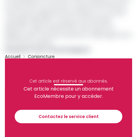
du café (ONCC), le Cameroun a exporté 10 161 tonnes de
café robusta et 286,246 tonnes d’arabica au cours de la
campagne 2023/2024. L’Europe en est le principal
débouché : l’Italie a absorbé 32,61 % des volumes, la
Belgique 4,66 % (via le port d’Anvers), et l’Allemagne 67,8 %
des volumes d’arabica.
Emmanuel Trésor Onana (Stagiaire)
Accueil
Conjoncture
Café
Ue
APE
Cacao Camerounais
Archive
Partager
Cet article est réservé aux abonnés.
Cet article nécessite un abonnement
EcoMembre pour y accéder.
Recevez notre briefing économique et
financier tous les jours avant 10 heures.
Contactez le service client
Sinscrire a la newsletter