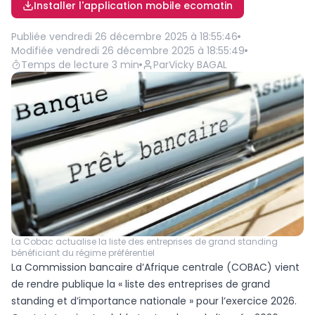
Installer l'application mobile ecomatin
Publiée
vendredi 26 décembre 2025 à 18:55:46
Modifiée
vendredi 26 décembre 2025 à 18:55:49
Temps de lecture
3
min
Par
Vicky BAGAL
La Cobac actualise la liste des entreprises de grand standing
bénéficiant du régime préférentiel
La Commission bancaire d’Afrique centrale (COBAC) vient
de rendre publique la « liste des entreprises de grand
standing et d’importance nationale » pour l’exercice 2026.