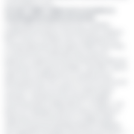
mois de juillet en cours.
Lire aussi :
CEMAC : la BEAC met en circulation sa
nouvelle gamme de pièces de monnaie
La disponibilité des pièces devrait donc s’améliorer
progressivement jusqu’au mois de décembre. D’après la
Beac, la mise en circulation d’une nouvelle gamme de
monnaie divisionnaire dans l’espace CEMAC s'inscrit dans
la continuité de la modernisation des moyens de
paiement en espèces amorcée le 15 décembre 2022 avec
l'introduction de la gamme de billets « type 2020 ». Dans le
détail, cette nouvelle gamme se compose de neuf
dénominations de 1 Fcfa, 2 Fcfa, 5 Fcfa, 10 Fcfa, 25 Fcfa, 50
Fcfa, 100 Fcfa, 200 Fcfa et 500 Fcfa. D’après l’institut
d’émission, « elle allie sécurité renforcée, durabilité
environnementale et design distinctif ». Par Ailleurs, « ces
pièces sont fabriquées à partir de métaux résistants et
respectueux de l'environnement et souligne qu’elles
arborent des gravures spécifiques illustrant l'intégration
sous-régionale et l'émergence des 6 Etats de la Cemac ». «