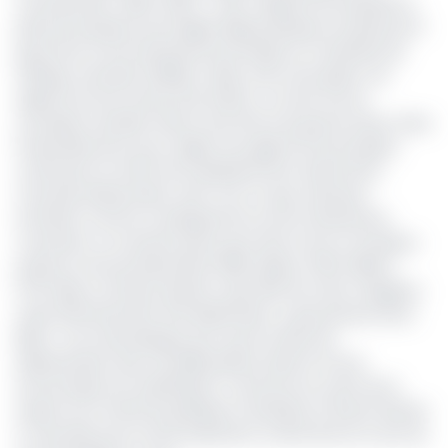
monnaie dite « BEAC 2024 », avec l’objectif de résorber la
pénurie de pièces qui frappe depuis plusieurs années les 6
pays de la Communauté économique et monétaire de
l’Afrique centrale (CEMAC). Mais, trois mois après, cet
objectif est loin d’avoir été atteint. Le stock mis en
circulation semble même avoir été une goutte d’eau. Dans
l’ensemble de la sous-région, les agents économiques
continuent en effet de se plaindre de la rareté de la
monnaie divisionnaire, avec tout ce que cela peut
entraîner comme conséquences sur les transactions
courantes. Le montant prévu pour être mis en circulation
jusqu’au mois de décembre 2025 s’élève à 150 millions
Fcfa. Mais, au 30 juin dernier, seuls 35% de cette cargaison
avait effectivement été disséminés. Le gouverneur de la
BEAC, Yvon Sana Bangui, pour qui le niveau de
dissémination des nouvelles pièces dans le circuit
économique est satisfaisant, a annoncé au sortir de la
session du comité de politique monétaire, le 30 juin dernier
à Yaoundé, qu’un stock important va être livré au cours du