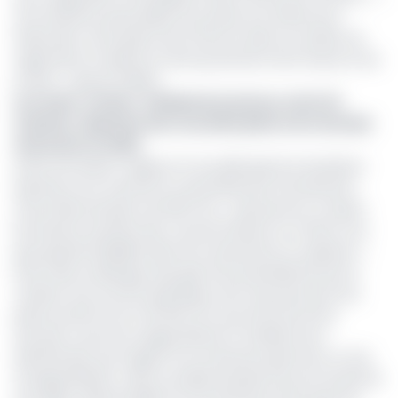
Une attention particulière est portée aux thèmes de
l'éducation, de la place de la femme dans la société, de
l'agriculture moderne et de la protection de la faune et de
la flore », ajoute la BEAC.
Lire aussi :
Cemac : initialement prévue cette fin
d’année, l’injection des nouvelles pièces de monnaie
annoncée en 2025
Autre innovation majeure, la nouvelle gamme de pièces
injectée sur le marché se caractérise par l'introduction
d'une dénomination de 200 Fcfa, « qui prend en compte
les besoins évolutifs des consommateurs en offrant une
plus grande flexibilité dans les transactions en espèces ».
Enfin, elle se distingue des gammes précédentes par la
création d'un format spécifique avec des pans pour les
pièces de 50 Fcfa et de 100 Fcfa, qui renforcent leur
sécurité contre les usages illicites et facilitent leur
identification par rapport aux anciennes gammes. En fait
d’usages illicites, cette nouvelle de pièces qui est arrivée 19