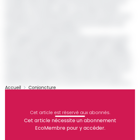
ans après celle de 2006 ne fonctionneront pas dans les
machines à sous dites « Mario » de marque chinoise,
déversées sur l’ensemble du territoire de la Cemac et qui
constituent l’une des principales sources d’érosion des
pièces, à côté de la thésaurisation.
Des cargaisons de pièces de monnaie amassées à partir
de casinos clandestins installés dans les villes et villages
ont, par exemple, été régulièrement saisies ces dernières
années par la police et la douane camerounaise entre les
mains de ressortissants asiatiques dans les aéroports, qui
tentaient de les exporter vers leurs pays à des fins de
fabrications de bijoux, de sculptures et de microéléments
Accueil
Conjoncture
électriques. Du reste, le lancement de cette gamme
Cemac
Pièces De Monnaie BEAC
Archive
novatrice est censé répondre au quadruple défi urgent lié
Partager
à l'exportation illégale, l'usure, la perte et l'accroissement
Cet article est réservé aux abonnés.
des échanges commerciaux nécessitant une présence
Cet article nécessite un abonnement
accrue de pièces en circulation. A noter que les pièces de
EcoMembre pour y accéder.
la gamme « type 2024 » circulent conjointement avec
Recevez notre briefing économique et
celles des anciennes gammes.
financier tous les jours avant 10 heures.