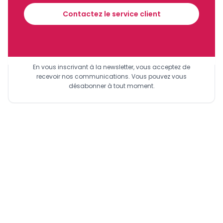
Lire aussi :
Cameroun : la masse salariale de l’État
Contactez le service client
franchit la barre de 1 500 milliards FCFA, soit près de
40% des recettes fiscales
Sinscrire a la newsletter
En vous inscrivant à la newsletter, vous acceptez de
recevoir nos communications. Vous pouvez vous
désabonner à tout moment.