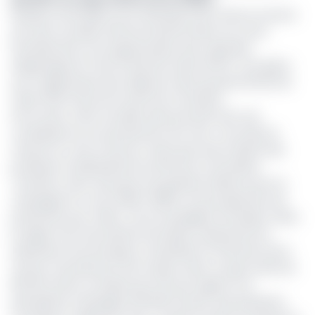
Plusieurs retombées sont attendues de la mise en service
de cette nouvelle unité de transformation du coton.
Premièrement une augmentation des capacités
d’égrenage de CotonTchad de l’ordre de 10%. Ceci grâce
aux 4 égreneuses dont dispose l’usine qui permettrait de
traiter 200 tonnes de tonnes de coton/jour.
Par la suite, cette nouvelle usine pourrait avoir une
conséquence sur la production de coton. Ceci dans la
mesure où c’est à Gounou-Gaya que seront désormais
produites et distribuées les semences cotonnières.
Toutefois, cela n’aura pas une grande incidence pour la
campagne en cours (2024-2025) car les projections de
production pour celle-ci sont envisagées à la baisse. Selon
le rapport de mars dernier de la Beac, présentant les
indicateurs économiques, monétaires et financiers de la
Cemac, la production de l’or blanc dans ce pays serait de
80 100 tonnes, en baisse de 27,1% par rapport à la
précédente campagne (110 000 tonnes). Des prévisions