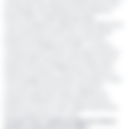
nouvelle usine d’une capacité de 18 200 tonnes de coton
par campagne, a été inaugurée le 29 avril 2025 par le
Premier ministre Tchadien, Allah Maye Halina.
C’est une enveloppe de 5 milliards FCFA (8,6 millions $) qui
a été consentie par la société Coton Tchad, principal
producteur du pays pour la construction de cette
infrastructure stratégique pour la filière. « Le choix de
construire une usine à Gounou-Gaya, après la fermeture
de celle de 2009, n’est pas le choix du hasard, mais une
décision hautement stratégique pour la relance de la
production cotonnière au Tchad. Gounou-Gaya est un
centre stratégique de la production cotonnière au Tchad.
C’est à partir de l’usine de Gounou-Gaya que les
semences, qu’elles soient vêtues ou délintées sont
produites et distribuées sur l’ensemble des zones de
production du coton au Tchad », explique Olivier Ronsen,
directeur général de la Coton Tchad.
Lire aussi :
Coton : La baisse de régime du Tchad va
plomber les exportations de la CEMAC