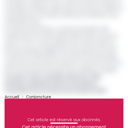
contraires à celles de Coton-Tchad. En effet en lançant la
campagne actuelle en juillet 2024, le producteur tablait sur
une production à la hausse de 36% pour atteindre le cap
de 150 000 tonnes.
Au-delà de la production, ce projet doit générer 250
emplois directs et 1 500 emplois indirects dès sa mise en
service. Coton-Tchad, exploitant de l’or blanc détenu à
60% par le groupe singapourien Olam Agri, poursuit ainsi
son plan de modernisation et de relance de la principale
culture de rente du pays qui pèse en moyenne entre 25 et
50% des exportations du pays selon la Banque mondiale.
Lire aussi :
Coton Tchad SN, Sodecoton, ONC :
prévisions optimistes dans les entreprises
cotonnières de la Cemac au 3e trimestre 2024
Accueil
Conjoncture
Production
Coton
Tchad
CotonTchad
Archive
Cet article est réservé aux abonnés.
Partager
Cet article nécessite un abonnement