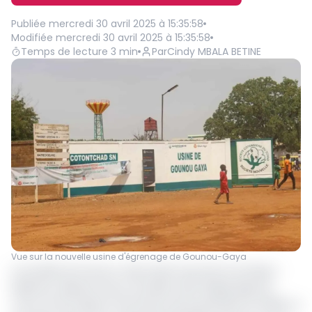
Publiée
mercredi 30 avril 2025 à 15:35:58
Modifiée
mercredi 30 avril 2025 à 15:35:58
Temps de lecture
3
min
Par
Cindy MBALA BETINE
Vue sur la nouvelle usine d'égrenage de Gounou-Gaya
La localité de Gounou-Gaya dans la province du Mayo-
Kebbi Est, dispose d’une nouvelle unité d’égrenage de
coton, 16 ans après la fermeture de la première en 2009. La