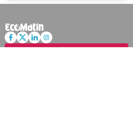
JE M'ABONNE
MARCHÉ
Cotation
Bourses
Fonds
Matières Premières
Convertisseur
ABONNEMENTS
Mon Compte
Mes Abonnements
Newsletters
Articles Achetés