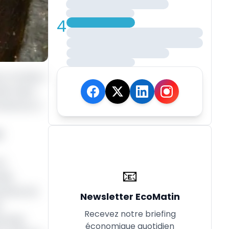
4
ac, le Gabon
le. Selon
 Cameroun a
s
en
📧
ale.
rfois, les
Newsletter EcoMatin
r
Recevez notre briefing
oriale.
économique quotidien