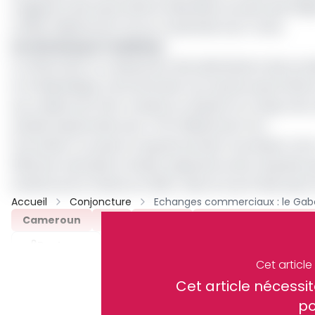
S’agissant des exportations destinées au pays que dirig
à 128,9 milliards de Fcfa sur la période sous-revue.
Un attrait pour l’extérieur
En effectuant un classement des destinations des pr
et la République Centrafricaine vers qui les exportation
aux caisses de l’Etat. Ensuite se classent le Congo avec 
Guinée Equatoriale avec 47,8 milliards de Fcfa.
Si le Gabon occupe le rang de premier fournisseur sous-
2023 par exemple, le Gabon apparait au 6e rang des pays
schéma est le même en 2022 ; dans le top 10 des pays fo
Accueil
Conjoncture
Cameroun
INS
Cemac
Balance Commerial
Partager
Cet articl
Cet article néces
Recevez notre briefing économiq
po