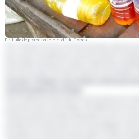
De l'huile de palme brute importé du Gabon
Si le Tchad est reconnu comme le premier client du Ca
pour sa part se positionne comme le premier fournisseu
les données fournies par l’Institut national de la statis
fait venir du Gabon 214 400 tonnes de marchandises d’un
Lire aussi :
Transport : les corridors routiers procu
camerounaises vers l’Afrique
Dans le détail, les importations en provenance du Tchad s
provenance de la Centrafrique ; 63 milliards de Fcfa du 
Précisons que les données présentées ici sont le cumul 
données de certains pays ne sont pas indiquées. Ainsi,
fournisseur du Cameroun durant quatre années, excepté 