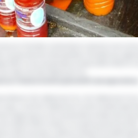
meroun à l’échelle continentale et celui de la zone Cem
r du pays des lions indomptables à l’échelle sous régiona
tique (INS), sur les cinq dernières années (2019 à 2023) le
e valeur de 143,9 milliards de Fcfa.
rent au Tchad et à la RCA près de 50% des exportation
’élèvent à 10,1 milliards de Fcfa ; 34,2 milliards de Fcfa 
Congo ; et de 124,3 milliards de Fcfa de la Guinée Equatori
de chaque pays sur les cinq dernières années, bien que pa
 entre 2019 et 2023, le Gabon a occupé le poste de premie
en 2021 où le pays a cédé son fauteuil à la Guinée Equat