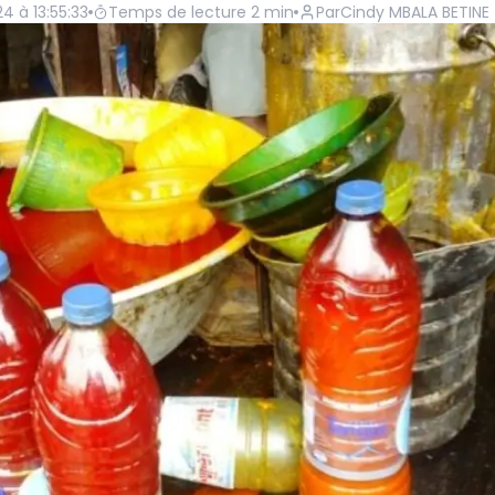
4 à 13:55:33
Temps de lecture
2
min
Par
Cindy MBALA BETINE