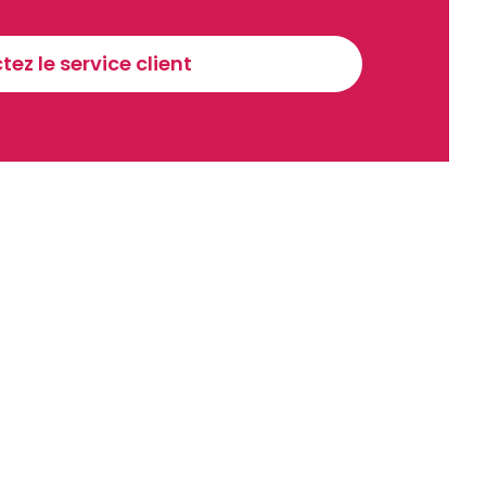
Sinscrire a la newsletter
ez le service client
recevoir nos communications. Vous pouvez vous désabonner à tout moment