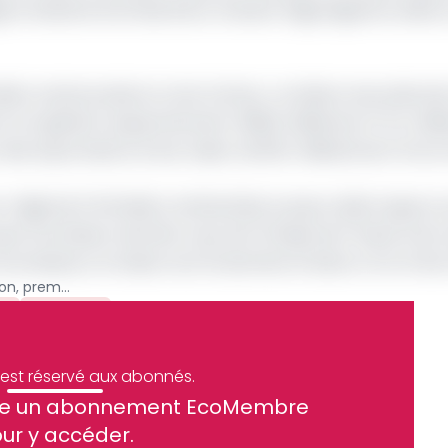
e le Général d’armée Brice Clotaire Oligui Nguema, elles s
oduits camerounais en zone Cemac. Le Gabon seconde alo
s ont généré respectivement 488,6 milliards et 171,4 milli
des exportations d’une valeur de 85,1 milliards de Fcfa et 
régional à l’échelle continentale, le pays cède toujours 
 fournisseur derrière ceux de l’Afrique de l’Ouest entre 
urnisseurs, le Gabon est 3e derrière le Maroc et la Côte d
Echanges commerciaux : le Gabon, premier fournisseur du Cameroun en zone Cemac
e
Archive
e est réservé aux abonnés.
site un abonnement EcoMembre
ue et financier tous les jours avant 10 heures.
ur y accéder.