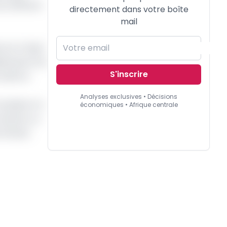
e chiffrent
directement dans votre boîte
mail
rs le Tchad
ards de Fcfa
S'inscrire
enfin la
Analyses exclusives • Décisions
sa place. En
économiques • Afrique centrale
autres. Le
’Ivoire.