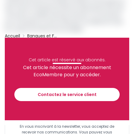
massivement pour le candidat Zambien et le propulse en
tête. Arrivé en deuxième position le Mauritanien Sidi Ould
TAH reste le candidat des pays africains. Les tractations
pour le deuxième round se déroulent actuellement dans
les couloirs de l’hôtel Ivoire de Abidjan.
Accueil
Banques et Finance
Abbas Mahamat Tolli
Sidi Ould Tah
Archive
Partager
Cet article est réservé aux abonnés.
Cet article nécessite un abonnement
EcoMembre pour y accéder.
Recevez notre briefing économique et
financier tous les jours avant 10 heures.
Contactez le service client
Sinscrire a la newsletter
En vous inscrivant à la newsletter, vous acceptez de
recevoir nos communications. Vous pouvez vous