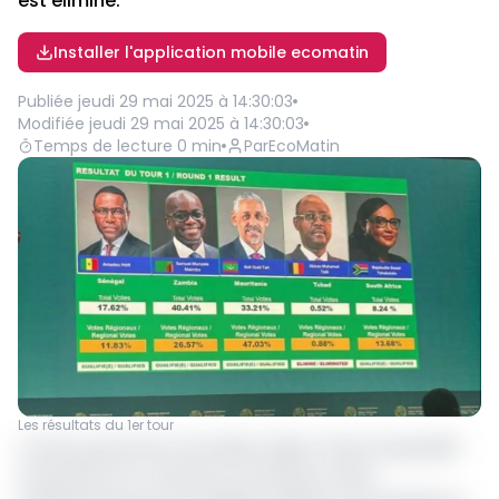
est éliminé.
Installer l'application mobile ecomatin
Publiée
jeudi 29 mai 2025 à 14:30:03
Modifiée
jeudi 29 mai 2025 à 14:30:03
Temps de lecture
0
min
Par
EcoMatin
Les résultats du 1er tour
L’ancien gouverneur de la BEAC Abbas Tolli est disqualifié
au premier tour. Les pays non africains votent