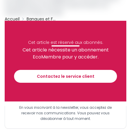
d’investissement innovantes et performantes à sa
clientèle en Afrique centrale.
Accueil
Banques et Finance
Cosumaf
Elite Capital
Archive
Partager
Cet article est réservé aux abonnés.
Cet article nécessite un abonnement
EcoMembre pour y accéder.
Recevez notre briefing économique et
financier tous les jours avant 10 heures.
Contactez le service client
Sinscrire a la newsletter
En vous inscrivant à la newsletter, vous acceptez de
recevoir nos communications. Vous pouvez vous
désabonner à tout moment.