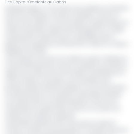
Elite Capital s'implante au Gabon
[Publireportage] La Commission de Surveillance du Marché
Financier de l’Afrique Centrale (COSUMAF) a donné, en
date du 11 juin 2025, son avis favorable à l’augmentation du
capital social d’Elite Capital Asset Management S.A, filiale
du groupe Elite Capital Group S.A, spécialisée dans la
gestion des Organismes de Placement Collectif en Valeurs
Mobilières (OPCVM).
Cette décision fait suite à la troisième session ordinaire du
Conseil d’Administration tenue le vendredi 04 avril 2025 au
siège de la société, situé à l’Immeuble ICON Résidences &
Offices à Bastos (Yaoundé), sous la présidence de
Monsieur Mathieu Ebanda EnyegueE. Lors de cette réunion,
les administrateurs ont proposé à l’Assemblée Générale
une augmentation de capital destinée à renforcer les
fonds propres du gestionnaire d’actifs et à soutenir son
ambition de croissance régionale.
L’Assemblée Générale mixte, tenue dans la foulée du
Conseil, a entériné cette proposition en décidant de porter