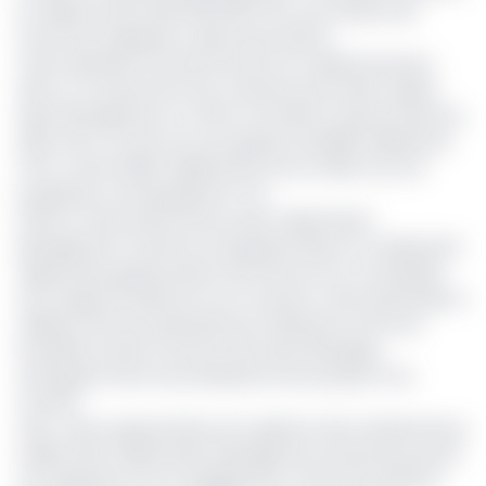
le capital social à 500 000 000 FCFA, sous réserve de
l’accord du régulateur, désormais obtenu.
Cette opération de renforcement du capital intervient
dans un contexte de forte croissance pour Elite Capital
Asset Management. En effet, la société a clôturé l’exercice
2024 avec un actif net sous gestion de 181,95 milliards de
FCFA, contre 102,56 milliards de FCFA en 2023, soit une
progression remarquable de 77%.
Grâce à cette performance, Elite Capital Asset
Management confirme sa deuxième place au classement
régional des gestionnaires d’OPCVM, tout en consolidant
son image de référence sur le marché. Cette dynamique a
d’ailleurs été récompensée par l’attribution du Prix de
l’Excellence dans le secteur des Asset Managers,
témoignant de la reconnaissance de ses pairs et du
marché.
Avec cette augmentation de capital et des fondamentaux
solides, Elite Capital Asset Management entend poursuivre
son expansion et son engagement à offrir des solutions