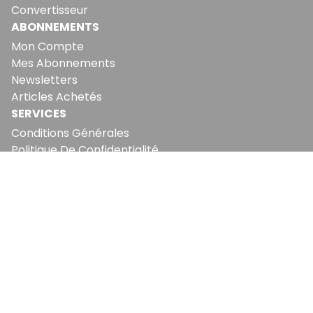
Convertisseur
ABONNEMENTS
Mon Compte
Mes Abonnements
Newsletters
Articles Achetés
SERVICES
Conditions Générales
Politique De Confidentialité
Politique En Matière De Cookies
Contact & Suggestions
LA RÉDACTION
Qui Sommes-Nous?
Nous Rejoindre
Notre Équipe
Lettre Du DP
Recevez notre briefing économique et