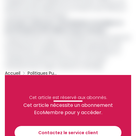
budgétaire de 130 milliards FCFA accordé en 2024 et une
garantie de 200 milliards FCFA octroyée en juin 2025 pour
un prêt bancaire domestique.
Lire aussi :
Cameroun : Afreximbank revendique un
portefeuille de 487 millions € pour 3 projets
Le gouvernement mise sur la présidence camerounaise de
la banque pour accélérer sa capacité d’absorption des
financements multilatéraux, et faire d’Afreximbank un
véritable partenaire structurant pour ses projets
d’infrastructures, d’agro-industrie et d’énergie.
Accueil
Politiques Publiques
Cameroun
Afreximbank
Archive
Partager
Cet article est réservé aux abonnés.
Cet article nécessite un abonnement
EcoMembre pour y accéder.
Recevez notre briefing économique et
financier tous les jours avant 10 heures.
Contactez le service client