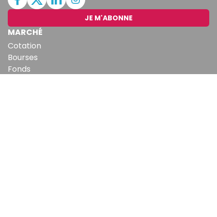
JE M'ABONNE
MARCHÉ
Cotation
Bourses
Fonds
Matières Premières
Convertisseur
ABONNEMENTS
Mon Compte
Mes Abonnements
Newsletters
Articles Achetés
SERVICES
Conditions Générales
Politique De Confidentialité
Politique En Matière De Cookies
Contact & Suggestions