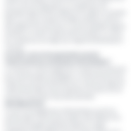
est en cours de négociation, en complément d’un
précédent appui de 60,6 milliards FCFA validé en novembre
2024. Il y'a aussi un projet immobilier ambitieux, estimé à
250 milliards FCFA, qui inclura un centre hospitalier régional
de 500 lits, un hôtel 4 étoiles de 200 chambres, un centre
de conférences et le siège sous-régional d’Afreximbank à
Yaoundé.
Lire aussi :
Qui est George Elombi, le juriste
Camerounais aux commandes d’Afreximbank ?
Le Cameroun cherche également à obtenir des ressources
pour d’autres projets stratégiques : le refinancement de la
Sodecoton, de Pamol Plantations PLC, ainsi qu’une ligne de
crédit de 210 millions d’euros destinée à la Sonara, afin de
sécuriser l’importation de produits pétroliers.
326 milliards FCFA
À ce jour, les engagements d’Afreximbank au profit du
secteur public camerounais totalisent 326 milliards FCFA.
Parmi les principales opérations figurent un appui