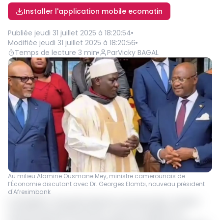
Installer l'application mobile ecomatin
Publiée
jeudi 31 juillet 2025 à 18:20:54
Modifiée
jeudi 31 juillet 2025 à 18:20:56
Temps de lecture
3
min
Par
Vicky BAGAL
Au milieu Alamine Ousmane Mey, ministre camerounais de
l’Économie discutant avec Dr. Georges Elombi, nouveau président
d'Afreximbank
Le 25 juillet à Yaoundé, Alamine Ousmane Mey, ministre
camerounais de l’Économie, a reçu en audience Dr.