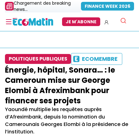
Chargement des breaking
FINANCE WEEK 2026
news...
JE M'ABONNE
ECOMEMBRE
POLITIQUES PUBLIQUES
Énergie, hôpital, Sonara… : le
Cameroun mise sur George
Elombi à Afreximbank pour
financer ses projets
Yaoundé multiplie les requêtes auprès
d’Afreximbank, depuis la nomination du
Camerounais Georges Elombi à la présidence de
l’institution.