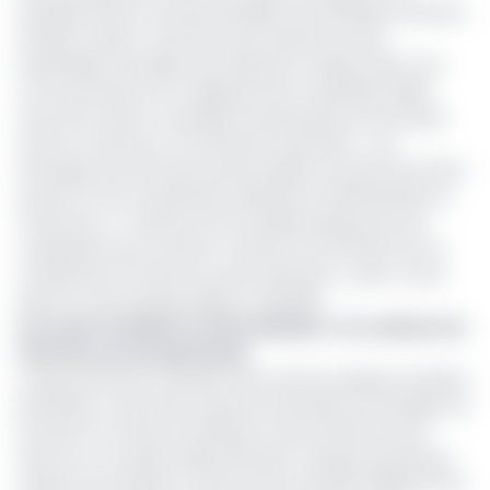
Georges Elombi, nouveau président de la Banque africaine
d’import-export, nommé en juin dernier lors des
assemblées annuelles de l’institution à Abuja. Selon une
communication de ce département ministériel, ladite
rencontre visait à consolider le partenariat économique
entre le Cameroun et l’institution financière. « Les
échanges entre les deux personnalités ont permis de faire
le point sur les nombreuses opérations d’Afreximbank au
Cameroun, […] relevant de nouvelles perspectives de
coopération qui s’ouvrent à travers la nomination de ce
compatriote à la tête de cette Institution », peut-on lire
dans le communiqué publié ce 28 juillet.
Lire aussi:
Présidence d’Afreximbank : les coulisses de
l’élection de George Elombi
Le gouvernement souhaite faire avancer plusieurs dossiers
prioritaires, notamment dans les domaines de l’énergie, de
la santé, du tourisme d’affaires et des infrastructures.
Parmi eux, un projet d’électrification rurale par panneaux
solaires, pour lequel un financement de 36,6 milliards FCFA