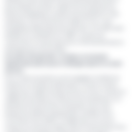
distribuer le gaz naturel et les produits pétroliers dans 11
pays d'Afrique centrale. L'objectif est de répondre aux
besoins énergétiques croissants des populations et des
industries, et de transformer la région en une « zone
énergétique débarrassée de la pauvreté » d'ici 2030, selon
Nathalie Lum, présidente du CABEF. Le projet vise
notamment à ce que le gaz joue un rôle essentiel dans le
développement économique.
Lire aussi :
Îlot pétrolier : le Gabon et la Guinée
équatoriale optent pour le dialogue après le verdict
de la CIJ
Pour ce faire, les parties se sont engagées à finaliser les
études de conception préliminaires, à mettre en place
l’organe pour réguler le projet de bout en bout, à assurer la
viabilité économique du CAPS pour les investisseurs, et à
identifier les financements nécessaires. Dans cette
perspective, Baltasar Engonga Edjo’o, président de la
commission de la CEMAC a souligné que cet accord «
marque une avancée majeure dans le renforcement de la