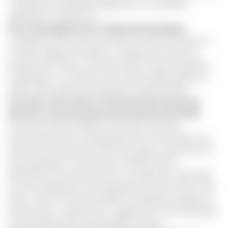
coopération énergétique régionale en mutualisant
expertises et ressources. »
Entre développement et impératif climatique
La signature de ce protocole d'accord intervient dans un
contexte régional complexe, marqué par le retrait du
Rwanda de la CEEAC, accusant la RDC d'instrumentaliser
l'organisation. Au-delà de cette tension diplomatique, le
projet CAPS soulève des questions fondamentales.
Lire aussi :
S&P craint un effondrement du prix du
pétrole en cas de hausse de production de l’OPEP
Si ses promoteurs insistent sur le rôle crucial des
hydrocarbures pour le développement économique et la
réduction de la pauvreté dans une région où plus de 60 %
de la population n'a pas accès à l'électricité, les
défenseurs de l'environnement ont depuis lors exprimées
de vives inquiétudes. Des organisations comme Don’t Gas
Africa, via la voix de Dean Bhekumuzi Bhebhe, qualifient le
projet d'erreur, arguant qu'il « aggravera la crise climatique
et ne profitera pas aux populations locales ».