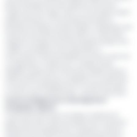
pénurie d'énergie vient d’être signé par trois acteurs
majeurs de la sous-région. Selon un communiqué conjoint
publié lundi 9 juin, la Communauté Économique et
Monétaire de l'Afrique centrale (CEMAC), l'Organisation des
Producteurs de Pétrole Africains (APPO), et l’association
d'experts en énergie Central Africa Business Energy Forum
(CABEF) ont paraphé le 2 juin à Brazzaville, un
mémorandum d’entente préalable à la mise en œuvre de
ce méga projet. Ce dernier vise « à finaliser l'étude
détaillée du projet CAPS (Central Africa Pipeline System),
établir l'Autorité CAPS pour sa régulation et sa supervision,
et soutenir son développement et son exécution jusqu'à
sa mise en œuvre opérationnelle. », précise le document.
Un pari stratégique pour le développement
énergétique regional
Ce protocole d'accord est une étape cruciale pour le
projet CAPS, initié en 2021, qui ambitionne de construire 6
500 kilomètres de pipelines pour transporter, stocker et