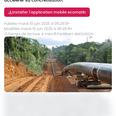
accélérer sa concrétisation.
Installer l'application mobile ecomatin
Publiée
mardi 10 juin 2025 à 06:29:13
Modifiée
mardi 10 juin 2025 à 06:29:16
Temps de lecture
4
min
Par
Albert AMOUGOU
Alors que le Rwanda vient d’annoncer son retrait de la
Communauté Économique des États de l'Afrique centrale
(CEEAC), un protocole d'accord historique pour favoriser la
construction d'un système de pipeline régional et freiner la