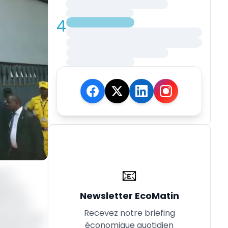
4
📧
el à
que et
Newsletter EcoMatin
,25% NET
Recevez notre briefing
ération qui
économique quotidien