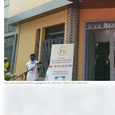
La culture boursière gagne du terrain dans la Cemac
Frémissement sur le marché financier sous régional. Le 
l’épargne public lancé par la République du Congo su
monétaire de l’Afrique centrale(Cemac). Cet emprunt
2021-2026 » est assorti d’un taux d’intérêt de 6,25% pou