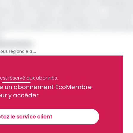
. A ce jour, seuls la Guinée Equatoriale et la République 
tres, dont le Cameroun, observent encore. « Les Etats d
 Pourtant au-delà de cette frilosité, le marché financie
 pourront se financer de manière directe, sans plus passe
s.
a dynamisation
Financement : la bourse sous régionale a la côte
e est réservé aux abonnés.
site un abonnement EcoMembre
ue et financier tous les jours avant 10 heures.
ur y accéder.
Sinscrire a la newsletter
ez le service client
recevoir nos communications. Vous pouvez vous désabonner à tout moment