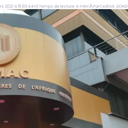
rs 2021 à 15:50:44
Temps de lecture
4
min
Par
Cedrick JION