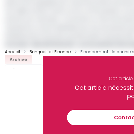
peine à être appliquée par toutes les parties prenantes
sont déjà arrimés à cette norme communautaire. Les au
prêcher par l’exemple » commente un chef d’entreprise.
représente un atout indéniable pour les entreprises qui
établissements bancaires qui demandent des garantie
Lire aussi
:
Marché financier : sur les sentiers de l
Accueil
Banques et Finance
Archive
Partager
Cet articl
Cet article néces
Recevez notre briefing économiq
po
Contact
En vous inscrivant à la newsletter, vous acceptez de 