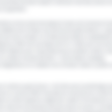
e grande première depuis l’unification des deux places b
 en gestation.
endance atone observée depuis la fusion de l’ancienne Do
lières de l’Afrique centrale de Libreville (Gabon). Jusqu’
s de toute l’Afrique. Au 31 décembre 2020, la capitalisati
liards en 2019. Soit une baisse de 14% (-0,26% pour les acti
 1200 milliards avec l’hypothèse de six sociétés cotées à ra
 en début d’année dernière. « Cette baisse s’explique
obligataires et la radiation de certaines valeurs», justifie
st remise au goût du jour, c’est bien parce qu’elle figure 
nis le 2 octobre 2019 à Yaoundé, les membres du Comité m
nt en effet adopté le règlement relatif à l’introduction 
s, dans les entreprises exerçant dans la Cemac. Une disp