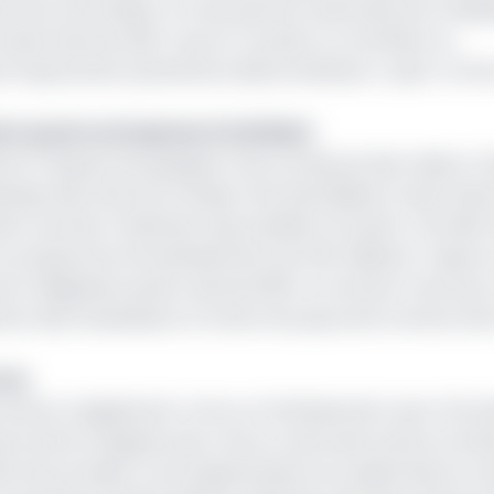
t être favorables, l’on sait que les fonds levés par la Rép
oi des finances 2021 « qui ont vocation à contribuer au
l’apurement partiel de la dette intérieure » peut-on lire 
uire quatre entreprises à la BVMAC
e en l’espace de quelques mois à la Bourse des valeurs m
nque des Etats de l’Afrique Centrale (Bdeac) avait réussi
année courante, l’institution que préside Fortunato-Ofa M
on programme d’investissement de 450 milliards. Toujours 
t obligataire après celui de 2019. Le montant n’est pas 
on des investisseurs à travers les pays de la Cemac don
urse
 actions a également connu un frémissement avec l’intro
nce de 2e catégorie qui a mis en vente des actions à la B
effet de procéder à une augmentation du capital dans le c