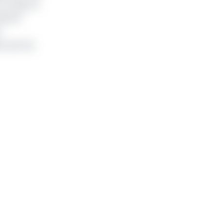
du Congo se
oivent
r
r par les
.