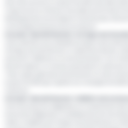
selon des sources sur la place boursière devraient plutô
Congo serviront à financer les projets inscrits dans la l
développement économique et social du pays, ainsi qu’à 
communiqué d’annonce de cet emprunt.
Lire aussi
:
Marché financier : le Congo veut introd
Cette opération est la deuxième du genre qui se déroul
d’Afrique Centrale (Bvmac). En décembre dernier, la Ba
près de 107 milliards sur le marché financier. Pour l’
devrait solliciter un montant pareil dans le cadre de s
Trésor public gabonais entend émettre un autre emprun
le pays d’Ali Mbongo organise une campagne de séducti
Cameroun.
Lire aussi
:
Marché financier : la BDEAC entre en bo
Outre les emprunts obligataires, le compartiment des
bourse de la Régionale S.A, établissement de microfina
valeurs mobilières de l’Afrique centrale (Bvmac), à l’