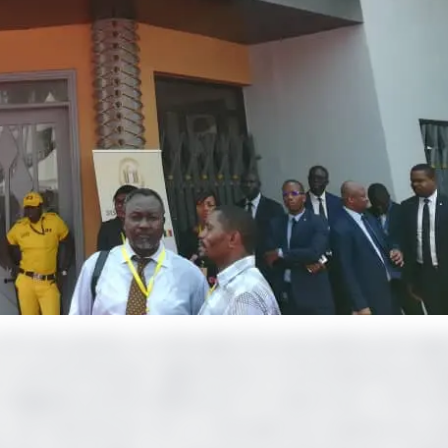
20 mars dernier, se clôturaient les souscriptions de l’app
r le marché financier régional de la Communauté économi
 obligataire de 100 milliards de FCFA dénommé « EOCG 6
r une maturité de 5 ans. En attendant les résultats de l’op