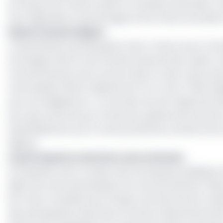
processus de transformation en banque universelle. Un
sous régionales et qui témoigne d’une culture boursière
Rupture de paradigme
Le dynamisme suscité jusqu’ici vient rompre avec la t
Exchanges (DSX) et de l’ancienne Bourse des valeurs mobi
marché financier de la Cemac était l’un des moins actif
s’est établie à 634,5 milliards de FCFA contre 735,6 mil
pour les obligations). L’on est bien loin de l’objectif de
par pays annoncé par le Directeur général de la Bvmac
essentiellement par le rachat partiel de certains titres 
Mgbwa.
La participation des Etats reste attendue
Si la question de la cotation des entreprises publiques e
piliers de cette dynamisation du marché financier. Réu
de l’Union monétaire de l’Afrique centrale (Umac) avaie
des participations des États et de leurs démembrement