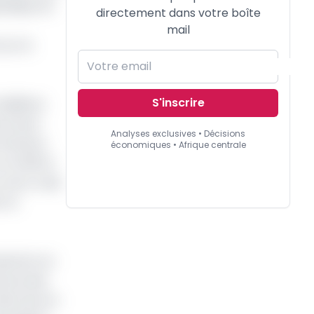
ublique du
directement dans votre boîte
mail
sur le
S'inscrire
obilières
 à lever
Analyses exclusives • Décisions
bo Nchama
économiques • Afrique centrale
en 2021 le
connu, mais
t le
duction en
ourse des
adre de son