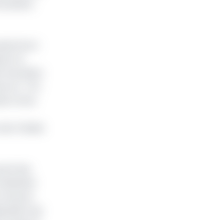
oursières
uala Stock-
ici, le
on boursière
ons et -14%
ison d’une
 Jean Claude
parmi les
inistériel
en bourse
osition qui