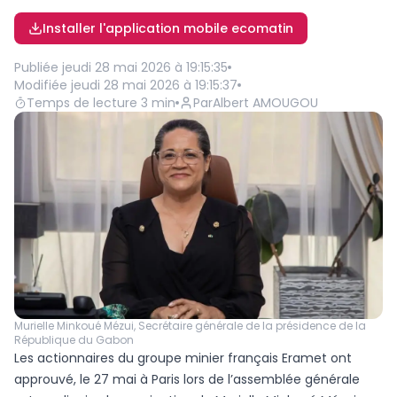
Installer l'application mobile ecomatin
Publiée
jeudi 28 mai 2026 à 19:15:35
Modifiée
jeudi 28 mai 2026 à 19:15:37
Temps de lecture
3
min
Par
Albert AMOUGOU
Murielle Minkoué Mézui, Secrétaire générale de la présidence de la
République du Gabon
Les actionnaires du groupe minier français Eramet ont
approuvé, le 27 mai à Paris lors de l’assemblée générale