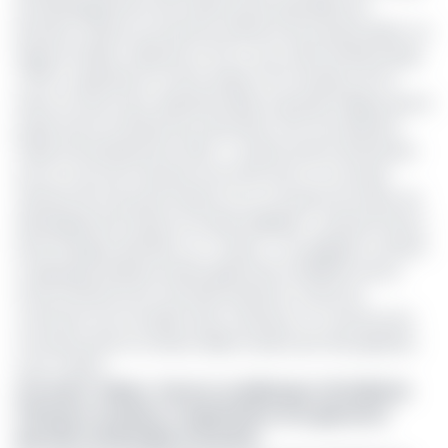
de développement de la découverte pétrolière de
Bourdon, située sur le permis offshore de Dussafu Marin, au
large du Gabon, détenue à 17,5 %, aux côtés de BW Energy
(73,5 %, opérateur) et de la Gabon Oil Company (9 %).
Dans sa mise à jour opérationnelle, le groupe indique que le
projet entre en phase de maturation vers une décision
finale d’investissement (FID). « La découverte de Bourdon
est en cours de maturité vers la FID avec un concept
attendu de trois puits initiaux et un concept de cluster de
développement basé sur le plan MaBoMo », précise Panoro.
Dans le jargon pétrolier, un « cluster » (ou grappe) consiste
à regrouper plusieurs petits gisements satellites autour
d'une infrastructure centrale existante. Au lieu de
construire une nouvelle usine coûteuse, on connecte les
nouveaux puits au réseau déjà en place par des pipelines
sous-marins.
Lire aussi :
Gabon : Parono va débloquer 26 milliards
FCFA pour accélérer l’exploitation d’un gisement
pétrolier de 56 millions de barils