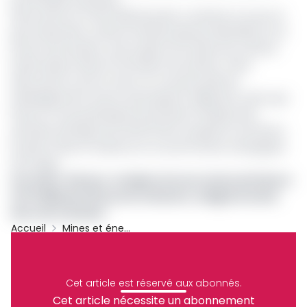
Découverte en mars 2025, Bourdon constitue à ce jour la
plus importante colonne d’hydrocarbures identifiée sur la
licence de Dussafu, avec jusqu’à 45 mètres de colonne
hydrocarbure dans la formation de Gamba. Cette
découverte ouvre la voie à un nouveau pôle de
développement autour de prospects adjacents, alors que
Panoro et ses partenaires poursuivent l’analyse des
données sismiques 3D récemment acquises sur les blocs
Dussafu, Niosi et Guduma, en vue de futures campagnes
de forage.
Lire aussi :
Pétrole : le Gabon tire les ventes de Panoro
à 37 milliards FCFA au 3e trimestre, malgré la chute
des cours du baril
Accueil
Mines et énergies
Gabon
Panoro Energy
Bourdon
Gisement Pétrolier
Cet article est réservé aux abonnés.
Partager
Cet article nécessite un abonnement