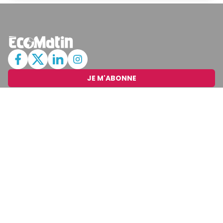
JE M'ABONNE
MARCHÉ
Cotation
Bourses
Fonds
Matières Premières
Convertisseur
ABONNEMENTS
Mon Compte
Mes Abonnements
Newsletters
Articles Achetés