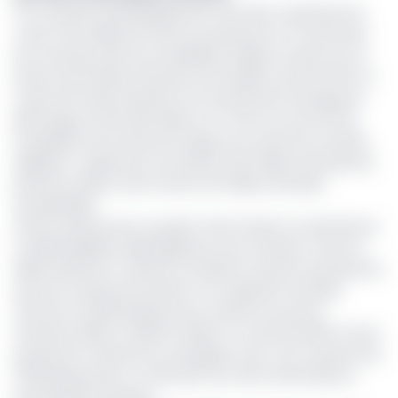
Ce concept de développement vise ainsi à optimiser les
coûts et les délais de mise en production en connectant
les nouveaux puits aux installations déjà en service sur la
licence de Dussafu. Bourdon est localisé à environ 15 km à
l’ouest de l'usine flottante et le terminal de stockage de
BW Energy, le FPSO BW Adolo et à 7,5 km au sud-est de
l’installation de la tête de forage et le centre de contrôle
MaBoMo. Le gisement est estimé à 56 millions de barils de
pétrole en place, dont environ 25 millions de barils
récupérables.
Panoro précise que ce projet s’inscrit dans la continuité du
modèle MaBoMo, déjà déployé sur les champs Tortue et
Hibiscus/Ruche, et devrait contribuer à porter la production
brute du champ de Dussafu à sa capacité nominale
d’environ 40 000 barils par jour à partir du second
semestre 2026. En 2025, le Gabon a concentré 56,6 % de la
production totale de la compagnie, avec une moyenne de
5 813 barils par jour, confirmant son rôle central dans le
portefeuille du groupe.