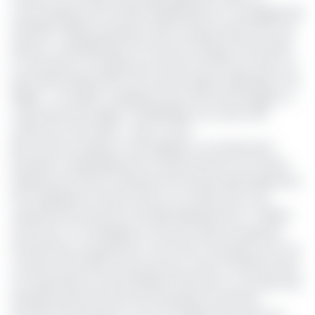
communiqué de la Société d’Exploitation du Transgabonais
(SETRAG), filiale du groupe minier français, daté du 15 mai
dernier, un déraillement de train de minerais s’est produit
le mercredi 14 mai 2025, aux environs de 05h du matin, au
point kilométrique 159+700, entre les gares d’Abanga et de
Ndjolé. « L’accident, impliquant pas moins de 18 wagons, a
causé des dommages considérables sur environ 150
mètres de voie ferrée. », peut-on lire.
Bien qu’aucun blessé n’a été déploré, cet événement
perturbe considérablement l’acheminement du minerai
exploité par Eramet à Moanda, site du plus grand gisement
de manganèse à haute teneur au monde, avec une
capacité de production annuelle dépassant les 7 millions
de tonnes. La compagnie se retrouve dans l’incapacité
d’acheminer sa production vers le port d’Owendo. Soit une
moyenne de 15 300 tonnes par jour, environ 30 600 tonnes
non exportées lors des dernières 48 heures, sur la base des
dernières performances de l’entreprise au premier