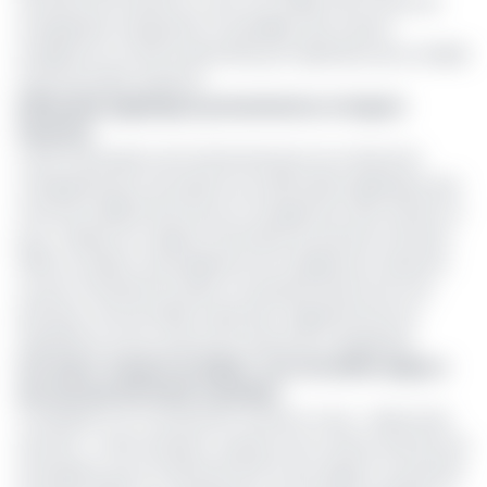
trimestre de l’année en cours (1,4 millions de tonnes de
manganèse transporté). En parallèle, des travaux
d’urgences ont été enclenchés par l’opérateur pour rétablir
l’axe ferroviaire impacté.
Difficultés logistiques préexistantes et impact
financier
Cette interruption de l'acheminement du minerai de
manganèse par rail s’ajoute aux difficultés logistiques que
rencontre déjà Eramet pour le chargement des navires au
port. D’après son rapport d’activités du premier trimestre
2025, au Gabon, les problèmes de chargement observés
au port d’Owendo fin 2024 ont persisté durant les trois
premiers mois de 2025, impactant négativement les
expéditions et les ventes de minerai de manganèse.
Lire aussi :
Eramet au Gabon : les trois défis majeurs
du nouveau DG Paulo Castellari
Combinée à un mouvement social en mars, « désormais
terminé », cette situation a pesé sur les ventes externes de
l’entreprise, qui ont diminué de 15 % par rapport au premier