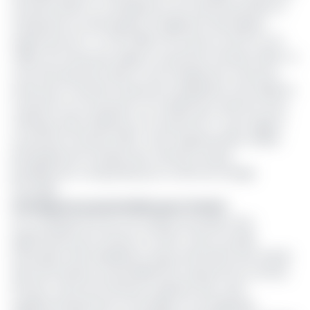
trimestre 2024. En conséquence, les volumes produits et
transportés ont été ajustés, enregistrant des baisses
respectives de 7 % à 1,8 million de tonnes et de 15 % à 1,4
million de tonnes par rapport au premier trimestre 2024. Le
coût de production direct et de chargement à bord du
navire pour l’activité minerai de manganèse s’est établi en
moyenne sur le trimestre à 2,4 dollars par unité de tonne
métrique sèche ($/dmtu), en hausse de 7 % par rapport
au premier trimestre 2024. Cette augmentation reflète
principalement la baisse des volumes vendus,
partiellement compensée par un effet de change
favorable.
Conséquences potentielles pour Eramet
Les conséquences de cet incident pourraient être
significatives pour Eramet. En effet, cette nouvelle
interruption des expéditions risque d’entraîner des retards
dans les livraisons, potentiellement impacter les contrats
d’achat-vente de minerais et générer des coûts
supplémentaires liés au stockage et à la logistique