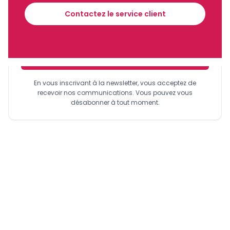
des trains de voyageurs en provenance et à destination
financier tous les jours avant 10 heures.
d’Owendo et Franceville sont temporairement suspendus
Contactez le service client
et le transport des mines aussi.
Lire aussi :
Manganèse/Gabon : des "difficultés
logistiques" freinent l'activité de Eramet au 1er
Sinscrire a la newsletter
trimestre
En vous inscrivant à la newsletter, vous acceptez de
recevoir nos communications. Vous pouvez vous
désabonner à tout moment.