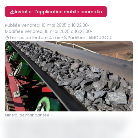
Installer l'application mobile ecomatin
Publiée
vendredi 16 mai 2025 à 16:22:30
Modifiée
vendredi 16 mai 2025 à 16:22:30
Temps de lecture
4
min
Par
Albert AMOUGOU
Minerai de manganèse
Au Gabon, les exportations de manganèse d’Eramet sont
menacées depuis plus de 48heures, suite à un incident
survenu sur le réseau ferroviaire gabonais. Selon un