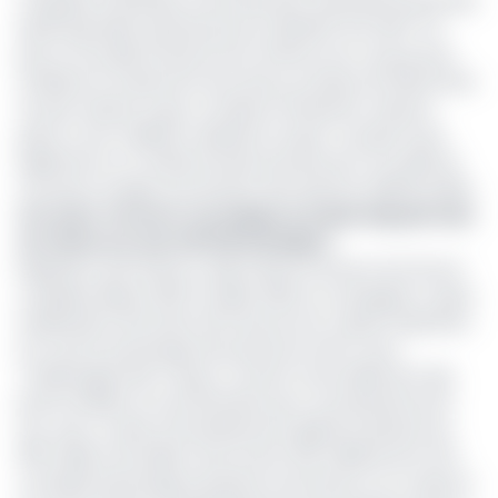
congolais d'atteindre une production nationale de 500 000
barils équivalent pétrole par jour (BOEPD) d'ici 2027. De
plus, la nouvelle infrastructure offshore est conçue pour
améliorer le traitement de surface, produire de l'électricité
via des turbines à gaz, et réduire l'empreinte carbone
grâce à une meilleure utilisation du gaz. Le projet inclut
également un module de baie de puits pour accueillir de
nouveaux forages, promettant des réserves additionnelles.
Lire aussi :
Perenco revendique le leadership pétrolier
au Cameroun avec 90 000 barils/jour
Rappelons que Perenco opère dans le secteur de l'amont
congolais depuis 2001. En juillet 2020, la compagnie a repris
l'exploitation des droits de la licence KLL II après l'expiration
du contrat de partage de production de KLL avec
TotalEnergies E&P Congo. Le récent renouvellement des
permis d'Ikalou II et de Likouala II pour une période de 20
ans, avec un plan d'investissement global avoisinant les
900 millions de dollars (soit environ 510 milliards de Fcfa),
consolide davantage la présence de Perenco au Congo et