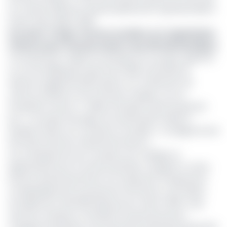
en octobre 2025 pour devenir pleinement opérationnelle à
Pointe-Noire début 2026.
Lire aussi :
Congo : Perenco accélère sur l’exploitation
offshore pour franchir la barre des 100 000 barils/jour
Concrètement, l'objectif technique de ce projet, apprend-
on, est de débloquer jusqu'à 20 millions de barils de
réserves supplémentaires grâce à un traitement de
surface amélioré et de nouveaux forages, tout en
récupérant environ 7 millions de pieds cubes de gaz par
jour. « Ce projet témoigne d’un partenariat solide et
durable fondé sur la confiance mutuelle », a souligné Armel
Simondin, Directeur Général de Perenco.
Les conséquences de ce projet sont multiples et
significatives pour le secteur pétrolier congolais. En effet,
Kombi 2 devrait permettre non seulement d'augmenter
considérablement la production de Perenco, qui s'élève
actuellement à 80 000 barils par jour selon l’OPEP, mais
aussi de contribuer à l'ambition du gouvernement