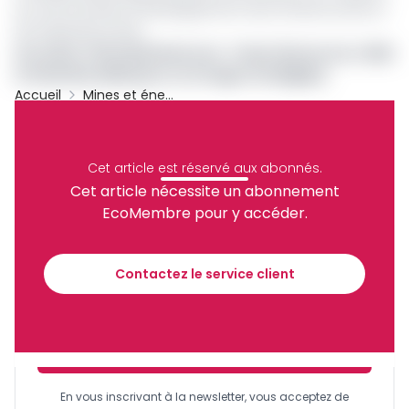
son rôle clé dans le développement des infrastructures et
de l'expertise locale.
Lire aussi :
Pétrole/Cameroun : Tower Resources s'allie
à l'émiratie ADES pour un forage stratégique
Accueil
Mines et énergies
Production
Hydrocarbures
Perenco
Congo
Archive
Cet article est réservé aux abonnés.
Partager
Cet article nécessite un abonnement
EcoMembre pour y accéder.
Recevez notre briefing économique et
financier tous les jours avant 10 heures.
Contactez le service client
Sinscrire a la newsletter
En vous inscrivant à la newsletter, vous acceptez de