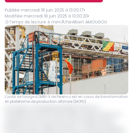
Publiée
mercredi 18 juin 2025 à 13:00:17
Modifiée
mercredi 18 juin 2025 à 13:00:20
Temps de lecture
4
min
Par
Albert AMOUGOU
L'unité de forage KOMBI-II de Perenco est en cours de transformation
en plateforme de production offshore (MOPU)
Au Congo, la compagnie pétrolière Perenco a
officiellement lancé, le 13 juin 2025, le projet Kombi 2, un
programme de construction d’une nouvelle unité de
production petro-gazière offshore. Ce dernier représente