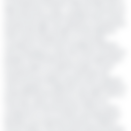
un investissement de plusieurs millions de dollars, selon sa
filiale locale Perenco Congo. « Le projet de construction de
l’usine flottante de production pétrolière Kombi 2, incluant
les phases de forage à venir, représente un investissement
de plus de 200 millions de dollars (soit 113,2 milliards de
Fcfa)», précise l’entreprise dans un communiqué.
Ce programme s'inscrit dans la stratégie de l’opérateur
franco-britannique au Congo visant à porter sa production
pétrolière à 100 000 barils par jour, soit une augmentation
de 20% par rapport à sa capacité actuelle. Ce nouvel
investissement se concentre sur l'optimisation des
champs de Kombi, Likalala et Libondo, situés au large des
côtes congolaises, en collaboration avec ses partenaires la
Société Nationale des Pétroles du Congo (SNPC), AOGC et
Petrocongo. La pièce maîtresse de ce projet est la
construction de l’unité de production offshore, Kombi 2,
actuellement en cours au chantier naval néerlandais de
Nieuwdorp, sous la supervision de Dixstone, sa filiale de
services maritime. Cette unité devrait quitter les Pays-Bas