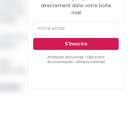
 travaux sur
directement dans votre boîte
r jour à une
mail
re 2026,
s USD sur un
S'inscrire
ibuent à
Analyses exclusives • Décisions
ctifs
économiques • Afrique centrale
ns désormais
etardé de