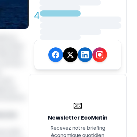
4
étés au
ise d’effet
850 barils
 centraux »
e.
actifs
gnes de
commenté le
📧
due des
Newsletter EcoMatin
Recevez notre briefing
mbre 2025
économique quotidien