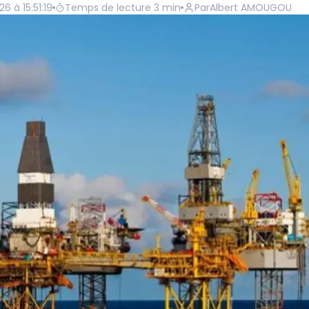
26 à 15:51:19
Temps de lecture
3
min
Par
Albert AMOUGOU