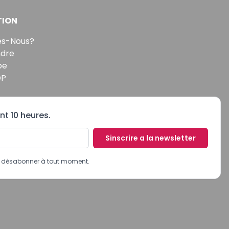
TION
s-Nous?
ndre
pe
DP
nt 10 heures.
Sinscrire a la newsletter
us désabonner à tout moment.