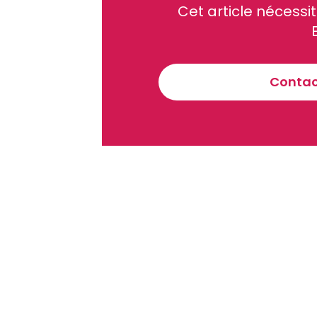
Cet article néces
Recevez notre briefing économiq
Contact
En vous inscrivant à la newsletter, vous acceptez de 