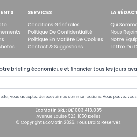
ENTS
SERVICES
LA RÉDAC
pte
Conditions Générales
Qui Somme
nements
Politique De Confidentialité
Nous Rejoi
rs
Politique En Matière De Cookies
Notre Équi
chetés
Contact & Suggestions
Lettre Du 
tre briefing économique et financier tous les jours ava
sletter, vous acceptez de recevoir nos communications. Vous pouvez vo
EcoMatin SRL : BE1003.413.035
Avenue Louise 523, 1050 Ixelles
© Copyright EcoMatin 2026. Tous Droits Reservés.