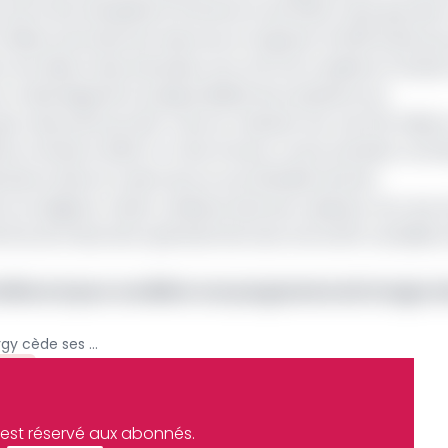
s entre les installations d’Etame et de SEENT ainsi que des
millions de barils de réserves et d’ajouter 16 000 barils pa
ion est désormais attendue vers la fin du troisième trimest
un décalage lié à la disponibilité de la plateforme.
mais près de 49,2 % de son résultat net, soit 132 million
ème trimestre 2025. En Côte d’Ivoire, où les activités contr
ations dans le cadre de son portefeuille africain.
au Nigeria, Vaalco réalloue ainsi ses capitaux vers ses a
e flux de trésorerie opérationnel avec les actifs canadie
millions $ pour accélérer son programme de forage r
Hydrocarbures : Vaalco Energy cède ses actifs canadiens pour se recentrer sur le Gabon
ion
e est réservé aux abonnés.