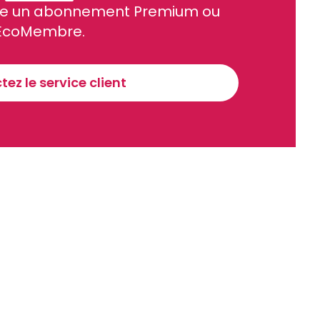
site un abonnement Premium ou
ue et financier tous les jours avant 10 heures.
EcoMembre.
Sinscrire a la newsletter
ez le service client
recevoir nos communications. Vous pouvez vous désabonner à tout moment