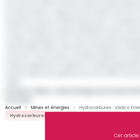
sur le permis offshore Etame, incluant dix puits réparti
le champ d’Ebouri. L’objectif est de valoriser environ 10 
production d’environ 15 000 barils par jour. La finalisat
contre le deuxième trimestre initialement prévu, après 
Le Gabon représente 42,3 % des ventes brutes du groupe 
total de 268,2 millions USD selon les résultats du troisi
moins de 4 % des revenus, la société maintient ses opér
Présente également en Égypte, en Guinée équatoriale et 
africains, après avoir généré environ 64 millions USD d
cédés.
Lire aussi :
Gabon : Vaalco Energy veut investir 40 
trois mois
Accueil
Mines et énergies
Hydrocarbures
Gabon
Vaalco Energy
Cess
Partager
Cet articl