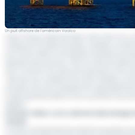
Un puit offshore de l'américain Vaalco
Vaalco Energy, société pétrolière cotée à New York, a a
Canada pour 35 millions de dollars canadiens, soit 25,6 m
au 1er février 2026 et une finalisation attendue sous 30
équivalent pétrole par jour. Selon son directeur général
vise à concentrer les ressources du groupe sur ses zo
« Bien que nous considérions les actifs canadiens comm
principaux avec des campagnes de forage significative
forage à grande échelle en cours ou prévues, nous av
dirigeant.
Lire aussi :
Gabon : un ex-cadre de Vaalco Energy n
recettes
Au Gabon, principal pôle de production du groupe, la