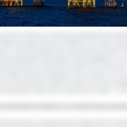
nnoncé le 5 février, la vente de l’ensemble de ses propri
illions de dollars (environ 15 milliards FCFA), avec une pr
 jours. Ces actifs représentent une production d’environ 1 
 George Maxwell, cette cession d’actifs qualifiés de « non
nes de croissance, notamment le Gabon et la Côte d’Ivoir
e solides, nous avons décidé de nous concentrer sur nos 
s et un potentiel de croissance continu. Avec les campa
ons estimé que c’était le bon moment pour vendre. », a 
ommé ministre du Pétrole, sur fond de hausse atten
 société poursuit un programme de forage lancé fin nove